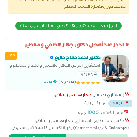
علاج هي فقط معلومات عامة ولا تغني أبدا عن زيارة الطبيب أو أخذ
علاجات دون إستشارة الطبيب المعالج
احجز ميعاد عند دكتور جهاز هضمي ومناظير قريب منك
احجز عند أفضل دكتور جهاز هضمي ومناظير
مميز
دكتور احمد صلاح طايع
استشاري امراض الجهاز الهضمي والكبد والمناظير و
باطنة
إختيار جيد
(14 تقييم)
4714
إستشاري تخصص
جهاز هضمي ومناظير
ميديكال بارك
...
التجمع
1000
سعر الكشف:
جنيه
دكتور احمد طايع - استشاري جهاز هضمي و مناظير
(Gastroenterology & Endoscopy) بخبرة اكثر من 15 سنة في تشخيص
وعلاج امراض المعدة (Stomach Diseases), القولون (Colon Disorders),