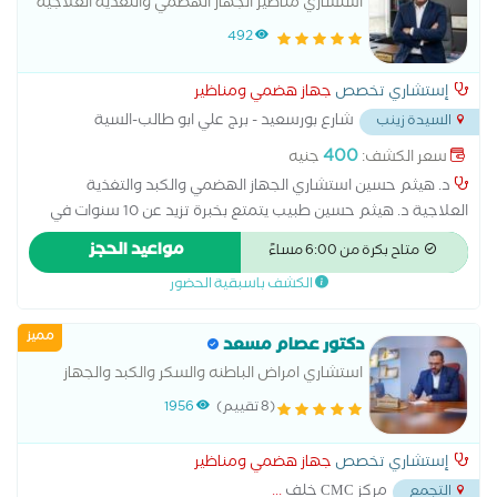
استشاري مناظير الجهاز الهضمي والتغذية العلاجية
492
إستشاري تخصص
جهاز هضمي ومناظير
شارع بورسعيد - برج علي ابو طالب-السية
السيدة زينب
زينب
...
400
سعر الكشف:
جنيه
د. هيثم حسين استشاري الجهاز الهضمي والكبد والتغذية
العلاجية د. هيثم حسين طبيب يتمتع بخبرة تزيد عن 10 سنوات في
تشخيص وعلاج أمراض الجهاز الهضمي والكبد، مع اهتمام خاص
مواعيد الحجز
متاح بكرة من 6:00 مساءً
بالتغذية العلاجية ووضع البرامج الغذائية وفق أحدث الإرشادات
الكشف باسبقية الحضور
الطبية، مع الحرص على تقديم رعاية طبية دقيقة وخطة علاج
ومتابعة تناسب احتياجات كل مريض. المؤهلات العلمية: - دبلوم
مميز
التغذية العلاجية – المعهد القومي للتغذية. - د. زمالة التغذية
دكتور عصام مسعد
العلاجية. الخدمات الطبية: - تشخيص وعلاج أمراض الجهاز الهضمي
استشاري امراض الباطنه والسكر والكبد والجهاز
والكبد. - علاج الحموضة، ارتجاع المريء، القولون العصبي، قرحة
الهضمي والمناظير التداخلية والسمنه المفرطه
(8 تقييم)
1956
المعدة واضطرابات الجهاز الهضمي. - متابعة أمراض الكبد وارتفاع
إنزيمات الكبد والكبد الدهني. - التغذية العلاجية وعلاج السمنة
إستشاري تخصص
جهاز هضمي ومناظير
والنحافة ووضع البرامج الغذائية العلاجية. - التغذية العلاجية لمرضى
مركز CMC خلف
...
التجمع
السكري، وارتفاع ضغط الدم، وأمراض الكلى. - إجراء سونار البطن