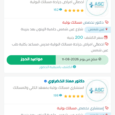
اخصائي امراض جراحة مسالك البولية
162
دكتور تخصص
مسالك بولية
شارع عين شمس حلمية الزيتون بعد بنزينة
عين شمس
التعاون ميدان الحلمية
...
200
سعر الكشف:
جنيه
اخصائي امراض جراحة مسالك البولية مدرس مساعد بكلية طب
عين شمس
مواعيد الحجز
متاح من يوم 2026-08-11
الكشف باسبقية الحضور
دكتور معاذ الخضراوي
استشاري مسالك بولية بمعهد الكلي والمسالك
بالمطرية
198
إستشاري تخصص
مسالك بولية