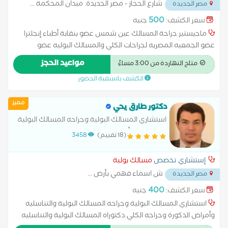
شارع الحجاز - مصر الجديدة. ميدان المحكمة
...
مصر الجديدة
500
سعر الكشف:
جنيه
ماجيستير جراحة المسالك عين شمس عضو بنقابة أطباء إنجلترا
عضو الجمعيه المصريه لجراحات الكلي والمسالك البوليه عضو
الجمعيه الاوروبيه للمسالك البوليه استشاري جراحة المسالك البوليه
مواعيد الحجز
متاح النهاردة من 3:00 مساءً
بالمعهد القومي للكلي والمسالك البول و متخصص فى: - علاج
الكشف باسبقية الحضور
حصوات الكلى والحالب والمثانة - علاج التضخم الشيخوخي للبروستاتا
- علاج جميع أورام الكلى والحالب والمثانة - علاج الضعف الجنسي
مميز
وتأخر الإنجاب - علاج السلس البولي عند السيدات
دكتور طارق يحي
استشاري المسالك البولية وجراحه المسالك البولية
والتناسليه وأمراض الذكورة والعقم.. دكتوراه
(18 تقييم)
3458
المسالك البولية والتناسليه وأمراض الذكورة.
إستشاري تخصص
مسالك بولية
ش اسماء فهمي بأرض
...
مصر الجديدة
400
سعر الكشف:
جنيه
استشاري المسالك البولية وجراحه المسالك البولية والتناسليه
وأمراض الذكورة وجراحه الكلي.دكتوراه المسالك البولية والتناسليه