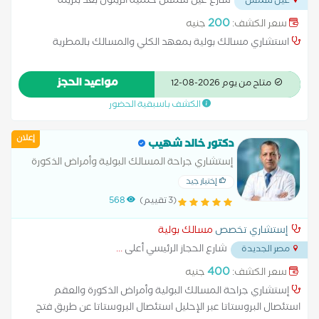
شارع عين شمس حلمية الزيتون بعد بنزينة
عين شمس
التعاون ميدان الحلمية
...
200
سعر الكشف:
جنيه
استشاري مسالك بولية بمعهد الكلي والمسالك بالمطرية
مواعيد الحجز
متاح من يوم 2026-08-12
الكشف باسبقية الحضور
إعلان
دكتور خالد شهيب
إستشاري جراحة المسالك البولية وأمراض الذكورة
والعقم
إختيار جيد
(3 تقييم)
568
إستشاري تخصص
مسالك بولية
شارع الحجاز الرئيسي أعلى
...
مصر الجديدة
400
سعر الكشف:
جنيه
إستشاري جراحة المسالك البولية وأمراض الذكورة والعقم
استئصال البروستاتا عبر الإحليل استئصال البروستاتا عن طريق فتح