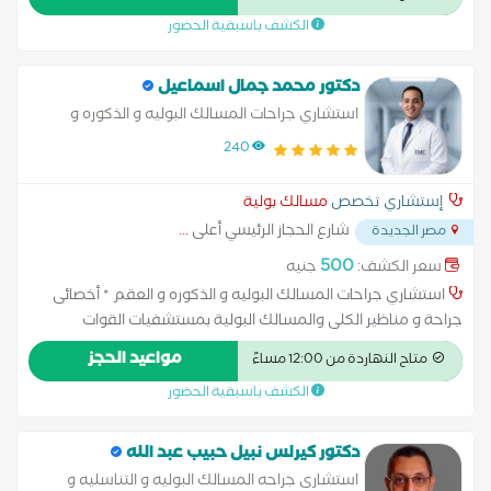
الكشف باسبقية الحضور
دكتور محمد جمال اسماعيل
استشاري جراحات المسالك البوليه و الذكوره و
العقم
240
إستشاري تخصص
مسالك بولية
شارع الحجاز الرئيسي أعلى
...
مصر الجديدة
500
سعر الكشف:
جنيه
استشاري جراحات المسالك البوليه و الذكوره و العقم * أخصائى
جراحة و مناظير الكلى والمسالك البولية بمستشفيات القوات
المسلحة * ماجستير جراحة المسالك وأمراض الذكورة والعقم -
مواعيد الحجز
متاح النهاردة من 12:00 مساءً
جامعة عين شمس * ⁠زميل كلية الجراحين الملكية بانجلترا * عضو
الكشف باسبقية الحضور
الاكاديمية الطبية العسكرية و الجمعية المصرية لجراحة المسالك
البولية
دكتور كيرلس نبيل حبيب عبد الله
استشارى جراحه المسالك البوليه و التناسليه و