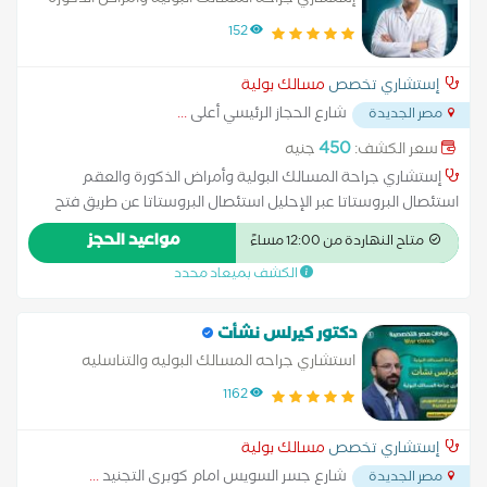
إستشاري جراحة المسالك البولية وأمراض الذكورة
والعقم
152
إستشاري تخصص
مسالك بولية
شارع الحجاز الرئيسي أعلى
...
مصر الجديدة
450
سعر الكشف:
جنيه
إستشاري جراحة المسالك البولية وأمراض الذكورة والعقم
استئصال البروستاتا عبر الإحليل استئصال البروستاتا عن طريق فتح
البطن استئصال الكلية الغسيل البريتوني تفتيت الحصوات زراعة الكلى
مواعيد الحجز
متاح النهاردة من 12:00 مساءً
علاج الاستسقاء عملية البروستاتا بالليزر عملية دوالي الخصية عملية
الكشف بميعاد محدد
سلس البول غسيل الكلى قطع الحبل المنوي
دكتور كيرلس نشأت
استشاري جراحه المسالك البوليه والتناسليه
1162
إستشاري تخصص
مسالك بولية
شارع جسر السويس امام كوبرى التجنيد
...
مصر الجديدة