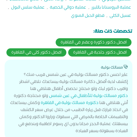
عملية البروستاتا بالليزر
,
عملية دوالي الخصية
,
عملية سلس البول
,
غسيل الكلى
,
قطع الحبل المنوي
تخصصات ذات صلة:
افضل دكتور ذكورة وعقم في القاهرة
افضل دكتور جلدية في القاهرة
افضل دكتور كلى في القاهرة
مسالك بولية
عايز احسن دكتور مسالك بولية في عين شمس قريب منك؟
إكشف لديه أفضل دكاترة مسالك بولية بيساعدك تلاقي اشطر
واقرب دكتور ليك ولو محتاج تخصص أطفال هتلاقي هنا
دكتور مسالك بولية للأطفال في عين شمس
ولو محتاجة دكتورة
أنثى هتلاقي هنا
دكتورة مسالك بولية في القاهرة
وكمان بيساعدك
في اتخاذ قرارك قبل زيارة الطبيب من خلال عرض سعر الكشف
والتقييمات الخاصة بالمرضي اللي سبقوك وزاروا الدكتور وكمان
بيسهلك عملية الحجز مجانا بدون اي رسوم اضافية وبتدفع في
العيادة بسهولة بسعر العيادة