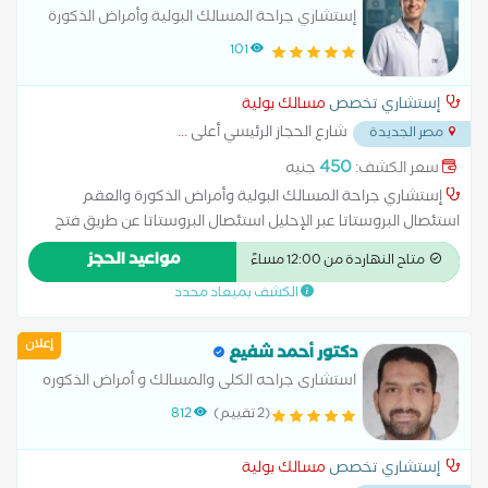
إستشاري جراحة المسالك البولية وأمراض الذكورة
والعقم
101
إستشاري تخصص
مسالك بولية
شارع الحجاز الرئيسي أعلى
...
مصر الجديدة
450
سعر الكشف:
جنيه
إستشاري جراحة المسالك البولية وأمراض الذكورة والعقم
استئصال البروستاتا عبر الإحليل استئصال البروستاتا عن طريق فتح
البطن استئصال الكلية الغسيل البريتوني تفتيت الحصوات زراعة الكلى
مواعيد الحجز
متاح النهاردة من 12:00 مساءً
علاج الاستسقاء عملية البروستاتا بالليزر عملية دوالي الخصية عملية
الكشف بميعاد محدد
سلس البول غسيل الكلى قطع الحبل المنوي
إعلان
دكتور أحمد شفيع
استشارى جراحه الكلى والمسالك و أمراض الذكوره
والعقم.
(2 تقييم)
812
إستشاري تخصص
مسالك بولية