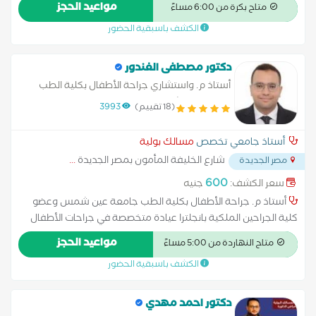
وأمراض الذكورة والعقم 20عاما من الخبره
مواعيد الحجز
متاح بكرة من 6:00 مساءً
الكشف باسبقية الحضور
دكتور مصطفى الغندور
أستاذ م. واستشاري جراحة الأطفال بكلية الطب
جامعة عين شمس و عضو كلية الجراحين الملكية
(18 تقييم)
3993
بانجلترا
أستاذ جامعي تخصص
مسالك بولية
شارع الخليفة المأمون بمصر الجديدة
...
مصر الجديدة
600
سعر الكشف:
جنيه
أستاذ م. جراحة الأطفال بكلية الطب جامعة عين شمس وعضو
كلية الجراحين الملكية بانجلترا عيادة متخصصة في جراحات الأطفال
وتشمل جراحات الجهاز الهضمي ومسالك الأطفال وجراحات حديثي
مواعيد الحجز
متاح النهاردة من 5:00 مساءً
الولادة والجراحات محدودة التدخل بالمنظار.
الكشف باسبقية الحضور
دكتور احمد مهدي