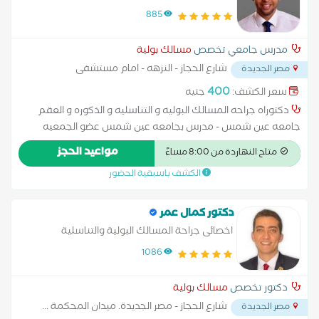
امراض الذكوره و العقم مدرس بكليه الطب جامعه
885
عين شمس
مدرس جامعي تخصص
مسالك بولية
شارع الحجاز - النزهه - امام مستشفى
مصر الجديدة
هليوبوليس
...
400
سعر الكشف:
جنيه
دكتوراه جراحه المسالك البوليه و التناسليه و الذكوره و العقم
جامعه عين شمس - مدرس بجامعه عين شمس عضو الجمعيه
الامريكيه و الاوروبيه و المصريه لجراحه المسالك البولية حاصل على
مواعيد الحجز
متاح النهاردة من 8:00 مساءً
شهاده تدريبية متقدمة لزراعة دعامات القضيب في الإمارات 2024،
الكشف باسبقية الحضور
لضمان أحدث وأفضل تقنيات العلاج.
دكتور كمال عمر
اخصائى جراحة المسالك البولية والتناسلية
1086
دكتور تخصص
مسالك بولية
شارع الحجاز - مصر الجديدة. ميدان المحكمة
...
مصر الجديدة