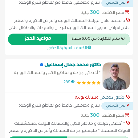
شارع مصطفى حافظ مع تقاطع شارع الوحده
عين شمس
العربيه - محطه عرب الجسر
...
300
سعر الكشف:
جنيه
د محمد عادل لجراحة المسالك البوليه وامراض الذكوره والعقم
علاج امراض عدوى المسالك البوليه للرجال والسيدات والاطفال علاج
السلس البولى للاطفال و الكبار علاج امراض حصوات الكلى والحالب
مواعيد الحجز
متاح النهاردة من 6:00 مساءً
والمثانه الكشف المبكر عن اورام المثانه الكشف المبكر على تضخم
الكشف باسبقية الحضور
البروستاتا وعلاجها علاج امراض ضعف الانتصاب وتاخر الانجاب علاج
دوالى والتواء الخصيتين
دكتور محمد جمال إسماعيل
* أخصائى جراحة و مناظير الكلى والمسالك البولية
بمستشفيات القوات المسلحة
285
دكتور تخصص
مسالك بولية
شارع مصطفى حافظ مع تقاطع شارع الوحده
عين شمس
العربيه - محطه عرب الجسر
...
300
سعر الكشف:
جنيه
* أخصائى جراحة و مناظير الكلى والمسالك البولية بمستشفيات
القوات المسلحة * ماجستير جراحة المسالك وأمراض الذكورة والعقم