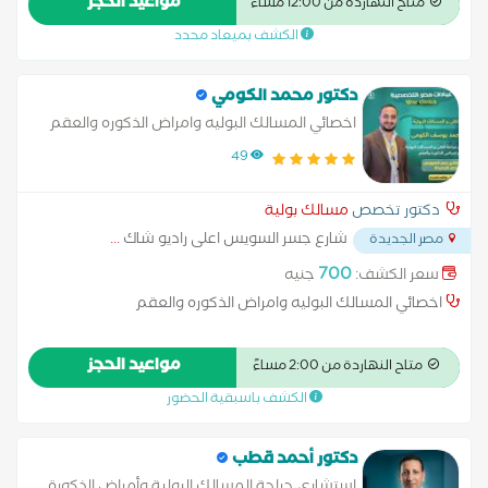
مواعيد الحجز
متاح النهاردة من 12:00 مساءً
البروستاتا عن طريق فتح البطن استئصال الكلية الغسيل البريتوني
الكشف بميعاد محدد
تفتيت الحصوات زراعة الكلى علاج الاستسقاء عملية البروستاتا بالليزر
عملية دوالي الخصية عملية سلس البول غسيل الكلى قطع الحبل
المنوي
دكتور محمد الكومي
اخصائي المسالك البوليه وامراض الذكوره والعقم
49
دكتور تخصص
مسالك بولية
شارع جسر السويس اعلى راديو شاك
...
مصر الجديدة
700
سعر الكشف:
جنيه
اخصائي المسالك البوليه وامراض الذكوره والعقم
مواعيد الحجز
متاح النهاردة من 2:00 مساءً
الكشف باسبقية الحضور
دكتور أحمد قطب