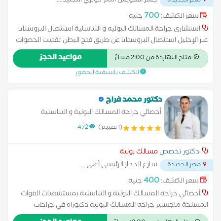
جسر السويس امام كوبري التجنيد
...
مصر الجديدة
700
سعر الكشف:
جنيه
استشارى جراحة المسالك البوليه و التناسلية استئصال البروستاتا
عبر الإحليل استئصال البروستاتا عن طريق فتح البطن تفتيت الحصوات
علاج الاستسقاء عملية البروستاتا بالليزر عملية دوالي الخصية عملية
مواعيد الحجز
متاح النهاردة من 2:00 مساءً
سلس البول قطع الحبل المنوي
الكشف باسبقية الحضور
دكتور محمد فراج
أخصائي جراحة المسالك البولية و التناسلية
بمستشفيات القوات المسلحة
(1 تقييم)
472
دكتور تخصص
مسالك بولية
شارع الحجاز الرئيسي أعلى
...
مصر الجديدة
400
سعر الكشف:
جنيه
أخصائي جراحة المسالك البولية و التناسلية بمستشفيات القوات
المسلحة ماجستير جراحه المسالك البوليه دكتوراه في جراحات
المسالك البوليه والتناسليه استئصال البروستاتا عبر الإحليل استئصال