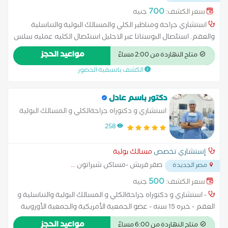
700
سعر الكشف:
جنيه
استشاري جراحة ومناظير الكلي والمسالك البولية والتناسلية
والعقم. استئصال البوستاتا عبر الاحليل استئصال الكليه عمليه سلس
البول تفتيت الحصوات علاج الاستسقاء عمليه دوالي الخصيه قطع
مواعيد الحجز
متاح النهاردة من 2:00 مساءً
الحبل المنوي استئصال البروستاتا عن طريق فتح البطن
الكشف باسبقية الحضور
دكتور باسم عادل
استشاري و دكتوراه جراحةالكلي و المسالك البولية
والتناسلية و العقم
258
إستشاري تخصص
مسالك بولية
صقر قريش -مساكن شيراتون
...
مصر الجديدة
500
سعر الكشف:
جنيه
- استشاري و دكتوراه جراحةالكلي و المسالك البولية والتناسلية و
العقم - خبره 15 سنه - عضو الجمعية الأمريكية والجمعية الأوروبية
لجراحة المسالك البولية
مواعيد الحجز
متاح النهاردة من 6:00 مساءً