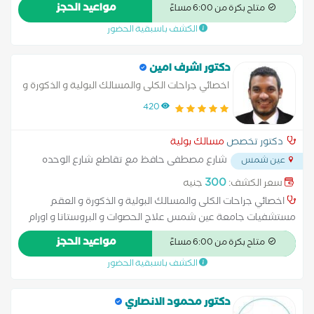
- جامعة عين شمس * عضو الاكاديمية الطبية العسكرية و الجمعية
مواعيد الحجز
متاح بكرة من 6:00 مساءً
المصرية لجراحة المسالك البولية
الكشف باسبقية الحضور
دكتور اشرف امين
اخصائي جراحات الكلى والمسالك البولية و الذكورة و
العقم
420
دكتور تخصص
مسالك بولية
شارع مصطفى حافظ مع تقاطع شارع الوحده
عين شمس
العربيه - محطه عرب الجسر
...
300
سعر الكشف:
جنيه
اخصائي جراحات الكلى والمسالك البولية و الذكورة و العقم
مستشفيات جامعة عين شمس علاج الحصوات و البروستاتا و اورام
الكلى و المسالك
مواعيد الحجز
متاح بكرة من 6:00 مساءً
الكشف باسبقية الحضور
دكتور محمود الانصاري