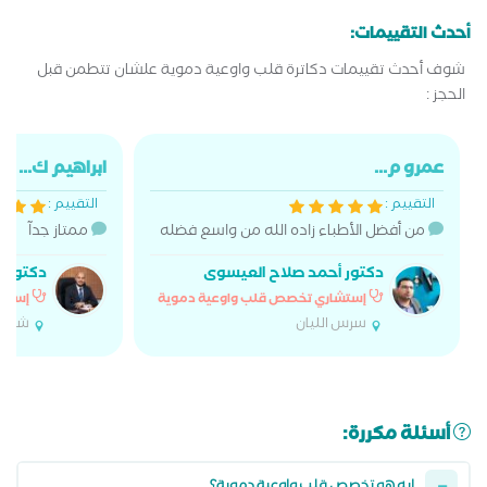
أحدث التقييمات:
شوف أحدث تقييمات دكاترة قلب واوعية دموية علشان تتطمن قبل
الحجز :
عمرو م...
ابراهيم ك...
التقييم :
التقييم :
من أفضل الأطباء زاده الله من واسع فضله
ممتاز جدآ
دكتور أحمد صلاح العيسوى
دكتور 
إستشاري تخصص قلب واوعية دموية
إستشا
سرس الليان
شبين 
أسئلة مكررة: