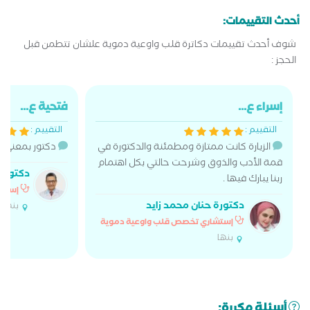
أحدث التقييمات:
شوف أحدث تقييمات دكاترة قلب واوعية دموية علشان تتطمن قبل
الحجز :
إسراء ع...
فتحية ع...
التقييم :
التقييم :
الزيارة كانت ممتازة ومطمئنة والدكتورة في
دكتور بمعني ا
قمة الأدب والذوق وشرحت حالتي بكل اهتمام
دكتور 
ربنا يبارك فيها .
إستشا
دكتورة حنان محمد زايد
بنها
إستشاري تخصص قلب واوعية دموية
بنها
أسئلة مكررة: