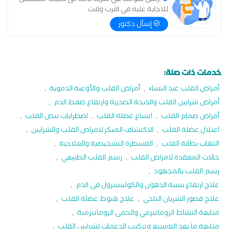
ارسل سؤالك في سرية تامة الى طبيب متخصص
للاجابة عليه في اقرب وقت
إسأل دكتور
خدمات ذات صلة:
أمراض القلب عند النساﺀ
,
أمراض القلب والأوعية الدموية
,
أمراض شرايين القلب والذبحة الصدرية وارتقاع ضغط الدم
,
أمراض صمام القلب
,
اتساع عضلة القلب
,
اضطرابات نبض القلب
,
اعتلال عضلة القلب
,
الاكتشاف المبكر لامراض القلب والشرايين
,
التهاب بطانة القلب
,
القسطرة التشخيصية والعلاجية
,
حالات المعقدة لامراض القلب
,
رسم القلب الطبيعي
,
رسم القلب بالمجهود
,
علاج ارتفاع نسبة الدهون والكوليسترول فى الدم
,
علاج قصور الشريان التاجى
,
علاج هبوط عضلة القلب
,
متابعة النشاط الروماتيزمي والحمى الروماتيزمية
,
متابعة ما بعد التوسيع وتركيب الدعمات لشرايين القلب
,