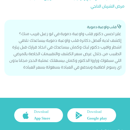
مرض الشريان التاجي
قلب واوعية دموية
عايز احسن دكتور قلب واوعية دموية في ابو زعبل قريب منك؟
إكشف لديه أفضل دكاترة قلب واوعية دموية بيساعدك تلاقي
اشطر واقرب دكتور ليك وكمان بيساعدك في اتخاذ قرارك قبل زيارة
الطبيب من خلال عرض سعر الكشف والتقييمات الخاصة بالمرضي
اللي سبقوك وزاروا الدكتور وكمان بيسهلك عملية الحجز مجانا بدون
اي رسوم اضافية وبتدفع في العيادة بسهولة بسعر العيادة
Download
Download
App Store
Google play