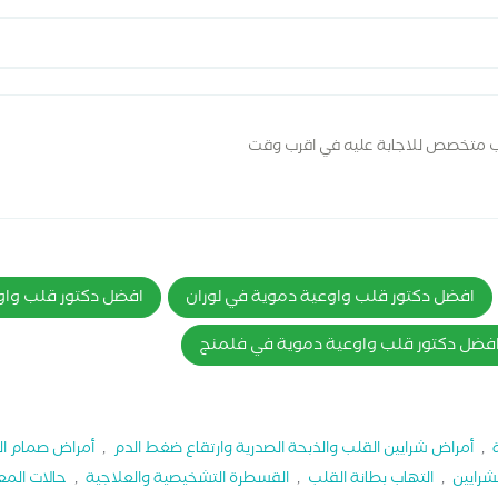
ب متخصص للاجابة عليه في اقرب وقت
افضل دكتور قلب واوعية دموية في لوران
افضل دكتور قلب واو
فضل دكتور قلب واوعية دموية في فلمنج
,
أمراض شرايين القلب والذبحة الصدرية وارتقاع ضغط الدم
,
أمراض صمام ا
شرايين
,
التهاب بطانة القلب
,
القسطرة التشخيصية والعلاجية
,
حالات المع