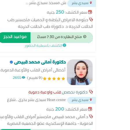
ش مسجد سيدي بشر
...
سيدي بشر
250
سعر الكشف:
جنيه
دبلومة الامراض الباطنة و الحميات ماجستير طب
الحالات الحرجة د. دكتوراة طب الحالات الحرجة
مواعيد الحجز
متاح النهاردة من 7:30 مساءً
الكشف باسبقية الحضور
دكتورة أمانى محمد قبيصى
أخصائى أمراض القلب والأوعية الدموية
(9 تقييم)
2655
دكتورة تخصص
قلب واوعية دموية
Heart centre سيدى بشر بحرى ، شارع
سيدي بشر
الصاغ محمد عبدالسلام،
...
200
سعر الكشف:
جنيه
د.أمانى محمد قبيصى ماجستير أمراض القلب والأوعية
الدموية - جامعة الإسكندريه عضو الجمعيه المصريه