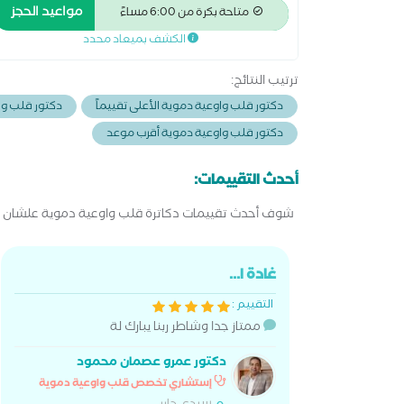
للموجات الصوتيه على القلب رئيس قسم العنايه المركزه
مواعيد الحجز
متاحة بكرة من 6:00 مساءً
بمستشفى طوسون للتأمين الصحى خدمات العياده :
الكشف بميعاد محدد
رسم قلب ، إيكو ، رسم قلب محمول Holter ECG
ترتيب النتائج:
دكتور قلب واوعية دموية الأعلى تقييماً
دكتور قلب واو
دكتور قلب واوعية دموية أقرب موعد
أحدث التقييمات:
شوف أحدث تقييمات دكاترة قلب واوعية دموية علشان تت
غادة ا...
التقييم :
ممتاز جدا وشاطر ربنا يبارك لة
دكتور عمرو عصمان محمود
إستشاري تخصص قلب واوعية دموية