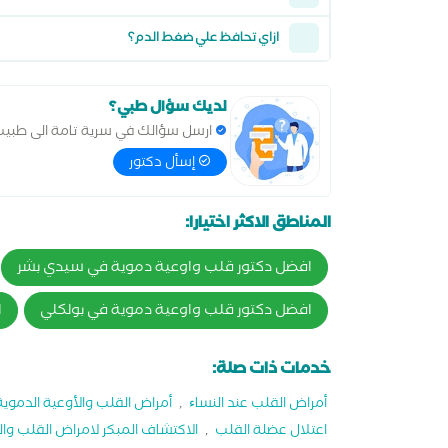
ازاي تحافظ علي ضغط الدم؟
لديك سؤال طبي؟
ارسل سؤالك في سرية تامة الى طبي
إسأل دكتور
المناطق الاكثر اختيارا:
افضل دكتور قلب واوعية دموية في سيدي بشر
افضل دكتور قلب واوعية دموية في بولكلي
ا
خدمات ذات صلة:
أمراض القلب عند النساﺀ
,
أمراض القلب والأوعية الدموية
اعتلال عضلة القلب
,
الاكتشاف المبكر لامراض القلب وال