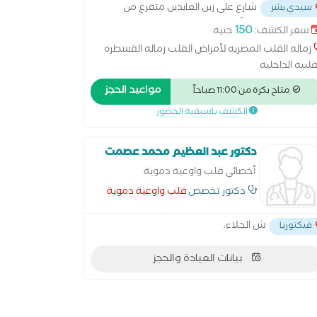
شارع على زين العابدين متفرع من
سيدي بشر
 جمال عبد الناصر أمام مستشفى شرق المدينه
...
150
سعر الكشف:
جنيه
زماله القلب المصريه لأمراض القلب زماله القسطره
قلبيه الداخليه
مواعيد الحجز
متاح بكرة من 11:00 صباحاً
الكشف باسبقية الحضور
دكتور عبد العظيم محمد عصمت
أخصائي قلب واوعية دموية
دكتور تخصص
قلب واوعية دموية
ش الجلاء،
فيكتوريا
بيانات العيادة والحجز