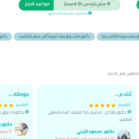
مواعيد الحجز
متاح بكرة من 6:30 مساءً
الكشف باسبقية الحضور
عية دموية الأكثر حجزا
دكتور قلب واوعية دموية أقل سعر للكشف
دكتو
طمن قبل الحجز :
ثناء م...
جومانه ...
التقييم :
التقييم :
دكتور هادى.. محترم جدا كشف عليا بمنتهى
دكتوره دوق و
الضمير
دكتورة
دكتور محمود الزيني
إستش