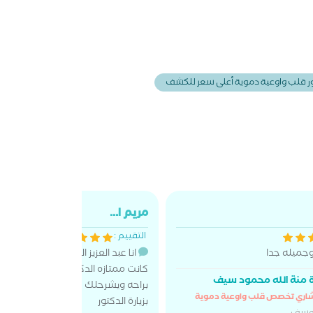
ر قلب واوعية دموية أعلى سعر للكشف
مريم ا...
التقييم :
جميله جدا
انا عبد العزيز المشاي من ليبيا زيارت
كانت ممتازه الدكتور يكشف بكل هد
 منة الله محمود سيف
براحه ويشرحلك شرح مفصل جزاه الله 
اري تخصص قلب واوعية دموية
بزيارة الدكتور