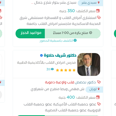
سيدي بشر بجوار شارع جمال
...
سيدي بشر
شارع
350
سعر الكشف:
جنيه
استشاري أمراض القلب و القسطرة مستشفى شرق
المدينة الاسكندرية ماجستير امراض القلب جامعة
ال
الاسكندرية،،، عضو الجمعية الاوروبية لامراض القلب،،،،،
مواعيد الحجز
متاح بكرة من 7:00 مساءً
عضوٍ الجمعية الأمريكية لامراض القلب …… عضو
الكشف باسبقية الحضور
الجمعية المصرية للايكو
دكتور شريف حلاوة
مدرس امراض القلب بالأكاديمية الطبية
العسكرية
311
دكتور تخصص
قلب واوعية دموية
ش فهمي ويصا متفرع من شعراوي
لوران
امام عمارات كيروسيز
...
400
سعر الكشف:
جنيه
عضو جمعية القلب الأمريكية عضو جمعية القلب
الاوروبية عضو جمعية القلب المصرية