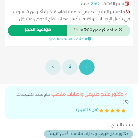
250
سعر الكشف:
جنيه
ماجستير العلاج الطبيعي جامعة القاهرة-خبرة أكثر من 8 سنوات
في تأهيل الإصابات الرياضيه -تأهيل عضلات قاع الحوض-مشاكل
العمود الفقري- التأهيل ما بعد العمليات الجراحية عملت في عدة
مواعيد الحجز
متاحة بكرة من 3:00 مساءً
مستشفيات : كليوباترا والمقاولون العرب ومستشفى السكة الحديد.
الكشف باسبقية الحضور
2
1
دكتور علاج طبيعي واصابات ملاعب
متوسط التقييمات:
(5)
(من 8 تقييم)
ترتيب النتائج:
دكتور علاج طبيعي واصابات ملاعب الأعلى تقييماً