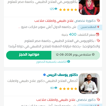
بكالوريوس في العلاج الطبيعي، جامعة مصر للعلوم
والتكنولوجيا
125
دكتورة تخصص
علاج طبيعي واصابات ملاعب
ش جامعه الدول أعلى سوبر ماركت مترو
...
المهندسين
400
سعر الكشف:
جنيه
- بكالوريوس في العلاج الطبيعي، جامعة مصر للعلوم
والتكنولوجيا. -رخصة مزاولة المهنة للعلاج الطبيعي في دولة أيرلندا
و ألمانيا نوردراين . - دكتوراه سريرية إكلينيكية ، جامعة ميشيغان-
مواعيد الحجز
متاحة من يوم 2026-08-12
فلينت الولايات المتحدةالأمريكية. - دبلوم كرة القدم من الفيفا. -
الكشف باسبقية الحضور
العلاج الطبيعي للقلب والرئة، المركز الأيرلندي للتدريب والتعليم. -
دبلوم التغذية السريرية (الغمر عن بُعد) من كلية كامبريدج وأكاديمية
فينيكس البريطانية. أساسيات العلاج الطبيعي للأطفال، جامعة كلية
دكتور يوسف الريس
لندن.
أخصائي العلاج الطبيعي دكتور علاج طبيعي واصابات
ملاعب متخصص في علاج طبيعي بالغين، اصابات
161
ملاعب و تأهيل
دكتور تخصص
علاج طبيعي واصابات ملاعب