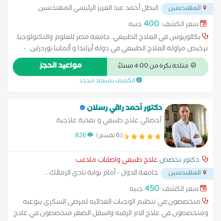
البطل أحمد عبد العزيز الرئيسي المهندسين
المهندسين
الدور الخامس
...
400
سعر الكشف:
جنيه
بكالوريوس في العلاج الطبيعي، جامعة مصر للعلوم والتكنولوجيا.
ترخيص مزاولة العلاج الطبيعي في دولة أيرلندا و ألمانيا نوردراين . -
أساسيات العلاج الطبيعي للأطفال، جامعة كلية لندن. - دكتوراه
مواعيد الحجز
متاحة بكرة من 4:00 مساءً
سريرية، جامعة ميشيغان-فلينت. - دبلوم كرة القدم من الفيفا. -
الكشف بميعاد محدد
العلاج الطبيعي للقلب والرئة، المركز الأيرلندي للتدريب والتعليم. -
دبلوم التغذية السريرية (الغمر عن بُعد) من كلية كامبريدج وأكاديمية
فينيكس البريطانية. Bachelor's degree in Physiotherapy, Misr
دكتور أحمد راقي رسلان
University for Science and Technology. Official licence of Clinical
أخصائي علاج طبيعي و تغذية علاجية
practice in Ireland and Germany Nordrhein. -Fundamental Pediatrics
(6 تقييم)
826
Physiotherapy at UCL University. -Clinical Doctorate Degree, Michigan-
Flint University. -FIFA Football Diploma. -Cardiopulmonary
دكتور تخصص
علاج طبيعي واصابات ملاعب
Physiotherapy, Irish Training and Educational Center. -Clinical
جامعة الدول - أمام بوابة نادي الزمالك
...
المهندسين
Nutrition Diploma (online immersion) from Cambridge College and
British Phoenix Academy.
450
سعر الكشف:
جنيه
متخصصون في تنظيم الوجبات الغذائيه لمرضى السكري بنوعيه
ومتخصصون في علاج الام الرقبه واسفل الضهر متخصصون في علاج