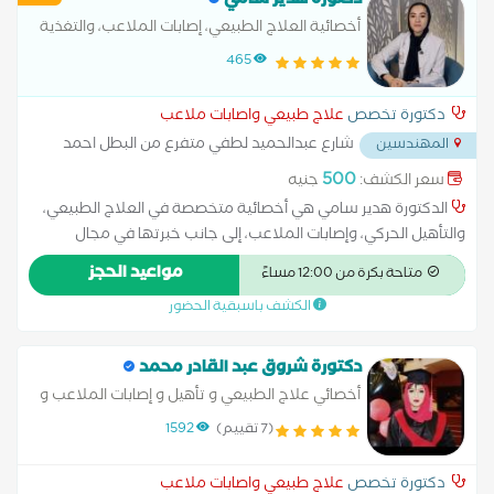
دكتورة هدير سامي
أخصائية العلاج الطبيعي، إصابات الملاعب، والتغذية
العلاجية
465
دكتورة تخصص
علاج طبيعي واصابات ملاعب
شارع عبدالحميد لطفي متفرع من البطل احمد
المهندسين
عبد العزيز المهندسين
...
500
سعر الكشف:
جنيه
الدكتورة هدير سامي هي أخصائية متخصصة في العلاج الطبيعي،
والتأهيل الحركي، وإصابات الملاعب، إلى جانب خبرتها في مجال
التغذية العلاجية. تتميز بأسلوب علاجي متكامل يجمع بين التشخيص
مواعيد الحجز
متاحة بكرة من 12:00 مساءً
الدقيق، والتدخلات العلاجية المتقدمة، والدعم الغذائي الفعّال
الكشف باسبقية الحضور
لتحسين الحالة الصحية والأداء البدني للمرضى والرياضيين على حد
سواء. تقدّم د. هدير برامج مخصصة لإعادة التأهيل بعد الإصابات
والجراحات، بالإضافة إلى خطط تغذية علمية مصممة بحسب الحالة
دكتورة شروق عبد القادر محمد
الصحية والأهداف الشخصية، وذلك وفقًا لأحدث المعايير العالمية في
أخصائي علاج الطبيعي و تأهيل و إصابات الملاعب و
العلاج الطبيعي والتغذية. المؤهلات الجامعية: • بكالوريوس العلاج
تغذية العلاجية
(7 تقييم)
1592
الطبيعي • دبلومة التغذية العلاجية وتأهيل الرياضيين – جامعة
شيفيلد، بريطانيا
دكتورة تخصص
علاج طبيعي واصابات ملاعب