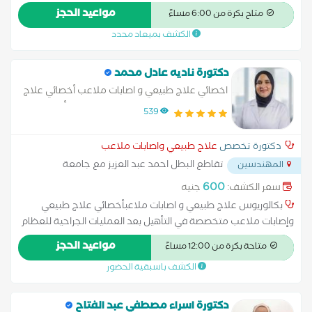
التورم الليمفاوي جلسات تأهيل حركي بأنواعه حقن المونجارو حقن
مواعيد الحجز
متاح بكرة من 6:00 مساءً
بديل التكميم
الكشف بميعاد محدد
دكتورة ناديه عادل محمد
اخصائي علاج طبيعي و اصابات ملاعب أخصائي علاج
طبيعي وإصابات ملاعب متخصصة في التأهيل بعد
539
العمليات الجراحية للعظام والمخ والأعصاب
متخصصة في تأهيل الإصابات الرياضية
دكتورة تخصص
علاج طبيعي واصابات ملاعب
تقاطع البطل احمد عبد العزيز مع جامعة
المهندسين
الدول العربية
...
600
سعر الكشف:
جنيه
بكالوريوس علاج طبيعي و اصابات ملاعبأخصائي علاج طبيعي
وإصابات ملاعب متخصصة في التأهيل بعد العمليات الجراحية للعظام
والمخ والأعصاب متخصصة في تأهيل الإصابات الرياضية وإعادة التأهيل
مواعيد الحجز
متاحة بكرة من 12:00 مساءً
الحركي حاصلة على بكالوريوس العلاج الطبيعي – جامعة مصر حاصلة
الكشف باسبقية الحضور
على ماجستير العلاج الطبيعي – جامعة القاهرة حاصلة على دبلوم
العلاج اليدوي (OMTA) – Prime Physio UK حاصلة على دبلوم العلاج
بالإبر الجافة – Prime Physio UK خبرة في علاج الألم الحركي وإعادة
دكتورة اسراء مصطفي عبد الفتاح