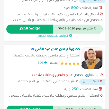
ش جامعه الدول أعلى سوبر ماركت مترو
...
المهندسين
500
سعر الكشف:
جنيه
أخصائي العلاج الطبيعي دكتور علاج طبيعي واصابات ملاعب
متخصص في علاج طبيعي بالغين، اصابات ملاعب و تأهيل اصابات
الملاعب الابر الجافة الام الظهر الحجامة العلاجية الشلل بأنواعه
مواعيد الحجز
متاح من يوم 2026-08-16
تاهيل اصابات المخ والاعصاب وعلاج الجلطات تاهيل اصابات وما بعد
الكشف باسبقية الحضور
جراحات الرباط الصليبي خشونة الركبة عرق النسا علاج أمراض المفاصل
علاج الام الفقرات علاج تمزق الاربطة والشد العضلى
دكتورة ايمان علاء عبد الغني
استشاري علاج طبيعي وإصابات ملاعب وتغذية
علاجية ومسنين
(1 تقييم)
605
إستشاري تخصص
علاج طبيعي واصابات ملاعب
٤٥ ش احمد عرابي المهندسين امام محطة
المهندسين
مترو التوفيقية أعلى كافيه سفاري والشرقاوي(عيادات اوسم)
...
250
سعر الكشف:
جنيه
استشاري علاج طبيعي وإصابات ملاعب وتغذية علاجية ومسنين