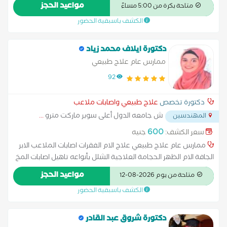
مواعيد الحجز
متاحة بكرة من 5:00 مساءً
الكشف باسبقية الحضور
دكتورة ايلاف محمد زياد
ممارس عام علاج طبيعي
92
دكتورة تخصص
علاج طبيعي واصابات ملاعب
ش جامعه الدول أعلى سوبر ماركت مترو
...
المهندسين
600
سعر الكشف:
جنيه
ممارس عام علاج طبيعي علاج الام الفقرات اصابات الملاعب الابر
الجافة الام الظهر الحجامة العلاجية الشلل بأنواعه تاهيل اصابات المخ
والاعصاب وعلاج الجلطات تاهيل اصابات وما بعد جراحات الرباط
مواعيد الحجز
متاحة من يوم 2026-08-12
الصليبي خشونة الركبة عرق النسا علاج أمراض المفاصل علاج الام
الكشف باسبقية الحضور
الفقرات علاج تمزق الاربطة والشد العضلى
دكتورة شروق عبد القادر