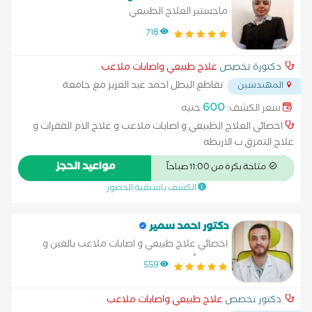
تأهيل الحالات العصبية خبرة في تحسين الحركة والقوام وتأهيل كبار
ماجستير العلاج الطبيعي
السن
718
دكتورة تخصص
علاج طبيعي واصابات ملاعب
تقاطع البطل احمد عبد العزيز مع جامعة
المهندسين
الدول العربية
...
600
سعر الكشف:
جنيه
اخصائي العلاج الطبيعي و اصابات ملاعب و علاج الام الفقرات و
علاج التمزق ب الاربطه
مواعيد الحجز
متاحة بكرة من 11:00 صباحاً
الكشف باسبقية الحضور
دكتور احمد سمير
اخصائي علاج طبيعي و اصابات ملاعب بالغين و
اطفال تأهيل رياضي علاج طبيعي بعد الجراحات و
559
الجلطات
دكتور تخصص
علاج طبيعي واصابات ملاعب