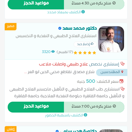
اصابات الملاعب من منظمه الصحه العالميه خبره عمل بين
مواعيد الحجز
متاح بكرة من 4:30 مساءً
مستشفيات جامعه القاهره ومستشفيات القوات المسلحه
الكشف بميعاد محدد
والمستشفيات الحكوميه يعمل الان بمستشفي القناطر الخيريه العام
مميز
دكتور محمد سعد
استشارى العلاج الطبيعى و التغذية و التخسيس
إختيار جيد
(17 تقييم)
3320
إستشاري تخصص
علاج طبيعي واصابات ملاعب
شارع مصدق تقاطع محيي الدين ابو العز
...
المهندسين
500
سعر الكشف:
جنيه
استشارى طب العلاج الطبيعى و التأهيل ماجستير العلاج الطبيعى
و التأهيل جامعة القاهرة دبلومة التغذية العلاجية جامعة القاهرة
عضو الجمعية المصرية لدراسة السمنة عضو الجمعية المصرية العربية
مواعيد الحجز
متاح بكرة من 7:00 مساءً
للتغذية الصحية و العلاجية
الكشف باسبقية الحضور
إعلان