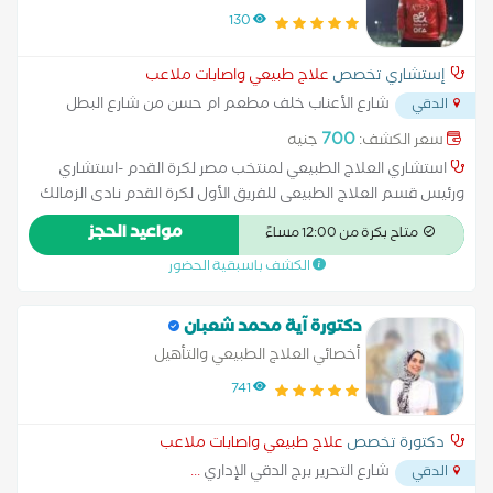
مصر لكرة القدم
130
إستشاري تخصص
علاج طبيعي واصابات ملاعب
شارع الأعناب خلف مطعم ام حسن من شارع البطل
الدقي
احمد عبدالعزيز
...
700
سعر الكشف:
جنيه
استشاري العلاج الطبيعي لمنتخب مصر لكرة القدم -استشاري
ورئيس قسم العلاج الطبيعى للفريق الأول لكرة القدم نادى الزمالك
سابقا -دبلومة العلاج اليدوي جامعة شيفلد انجلترا. -مؤسس مراكز
مواعيد الحجز
متاح بكرة من 12:00 مساءً
Insist للعلاج الطبيعي والتأهيل -مدرس اصابات الملاعب مؤسسة
الكشف باسبقية الحضور
برايم فيزيو -محاضر دولي بمؤتمر الأيزوكينيتك والفيفا للطب الرياضي.
-استشاري العلاج الطبيعى لمنتخب مصر الأول لكرة القدم فوق
الخمسين . -معالج تحكم حركي معتمد من منظمة كوميرا لعلوم
دكتورة آية محمد شعبان
الحركة.
أخصائي العلاج الطبيعي والتأهيل
741
دكتورة تخصص
علاج طبيعي واصابات ملاعب
شارع التحرير برج الدقي الإداري
...
الدقي