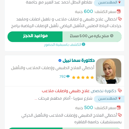
تقاطع البطل احمد عبد العزيز مع جامعة
المهندسين
الدول العربية
...
600
سعر الكشف:
جنيه
اخصائي علاج طبيعي و اصابات ملاعب و تاهيل اصابات ومابعد
جراحات الرباط الصليبي التأهيل الرياضي تأهيل الإصابات الرياضية برامج
الوقاية من الإصابات تحسين الأداء الحركي التأهيل بعد العمليات
مواعيد الحجز
متاح بكرة من 5:00 مساءً
التأهيل بعد العمليات الجراحية التأهيل بعد الكسور التأهيل العصبي
الكشف باسبقية الحضور
تأهيل حالات الجلطات تأهيل حالات الشلل علاج ضعف العضلات
التأهيل الحركي التمارين العلاجية تحسين الحركة (Mobility) تقنيات
العلاج العلاج اليدوي تأهيل كبار السن تحسين التوازن تقليل مخاطر
دكتورة سما نبيل
السقوط
أخصائي العلاج الطبيعي وإصابات الملاعب والتأهيل
الحركي
792
دكتورة تخصص
علاج طبيعي واصابات ملاعب
شارع سوريا - أمام مطعم فرحات
...
المهندسين
500
سعر الكشف:
جنيه
أخصائي العلاج الطبيعي وإصابات الملاعب والتأهيل الحركي
بمستشفيات جامعة القاهره