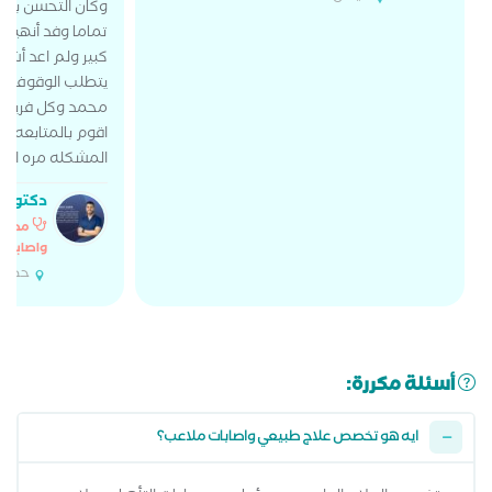
وكان التحسن بعد
تماما وفد أنهيت
كبير ولم اعد أشع
يتطلب الوقوف لف
محمد وكل فريق
اقوم بالمتابعه با
المشكله مره اخر
دكتور 
مدرس 
واصابات
حدائق
أسئلة مكررة:
ايه هو تخصص علاج طبيعي واصابات ملاعب؟