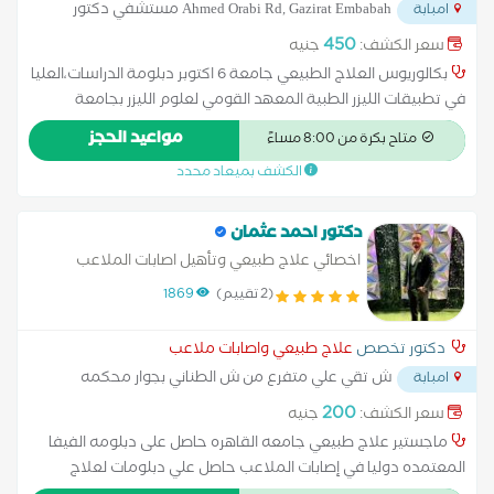
Ahmed Orabi Rd, Gazirat Embabah مستشفي دكتور
امبابة
فرحات
...
450
سعر الكشف:
جنيه
بكالوريوس العلاج الطبيعي جامعة 6 اكتوبر دبلومة الدراسات،العليا
في تطبيقات الليزر الطبية المعهد القومي لعلوم الليزر بجامعة
القاهرة ماجستير العلاج الطبيعي جامعة القاهرة دبلومة التغذية
مواعيد الحجز
متاح بكرة من 8:00 مساءً
جامعة القاهرة عضو الجمعية المصرية العربية للتغذية العلاجية و
الكشف بميعاد محدد
الصحية
دكتور احمد عثمان
اخصائي علاج طبيعي وتأهيل اصابات الملاعب
(2 تقييم)
1869
دكتور تخصص
علاج طبيعي واصابات ملاعب
ش تقي علي متفرع من ش الطناني بجوار محكمه
امبابة
شمال الجيزه
...
200
سعر الكشف:
جنيه
ماجستير علاج طبيعي جامعه القاهره حاصل على دبلومه الفيفا
المعتمده دوليا في إصابات الملاعب حاصل علي دبلومات لعلاج