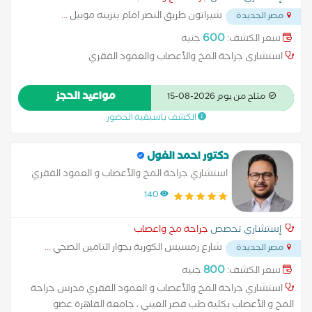
للعمود الفقري وقاع الجمجمة، بالميكروسكوب والمنظار * أكثر من
شيراتون طريق النصر امام بنزينه موبيل
...
مصر الجديدة
550 مشاركة دولية في فعاليات جراحة الأعصاب والعمود الفقري،
600
سعر الكشف:
جنيه
سواء كرئيس أو رئيس مشارك أو عضو هيئة تدريس أو متحدث أو عضو
في اللجنة العلمية أو التنظيمية أو كمتدرب * رئيس لأكثر من 100
استشارى جراحة المخ والأعصاب والعمود الفقري
مؤتمرًا دوليًا لجراحة العمود الفقري والأعصاب، 76 منها افتراضي
تحت رعاية أكاديمية (EWNC) * ساعد أكثر من 150 من زملاء التخصص
مواعيد الحجز
متاح من يوم 2026-08-15
فى الحصول على زمالات في مراكز مرموقة متعددة في جميع أنحاء
الكشف باسبقية الحضور
العالم من خلال برنامج الزمالة بأكاديمية (EWNC) * تاريخ طويل من
التعليم في كل جزء من العالم للتدخلات طفيفة التوغل للمخ
والعمود الفقري * والعديد والعديد من المشاركات الدولية الأخرى فى
دكتور احمد الغول
مجال تعليم جراحات المخ والأعصاب والعمود الفقري
استشاري جراحة المخ والأعصاب و العمود الفقري
140
إستشاري تخصص
جراحة مخ واعصاب
شارع رمسيس الكوربة بجوار التامين الصحي
...
مصر الجديدة
800
سعر الكشف:
جنيه
استشاري جراحة المخ والأعصاب و العمود الفقري مدرس جراحة
المخ و الأعصاب بكلية طب قصر العيني ، جامعة القاهرة عضو