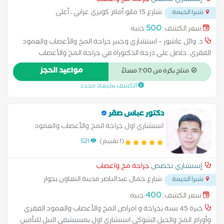
إستشاري تخصص
جراحة مخ واعصاب
شارع 15 مايو أمام كوبري عرابي ، أعلى
شبرا الخيمة
النساجون الشرقيون
...
500
سعر الكشف:
جنيه
د. وائل عاشور – استشاري وخبير جراحة المخ والأعصاب والعمود
الفقري، حاصل على درجة الدكتوراة في جراحة المخ والأعصاب
والعمود الفقري من جامعة عين شمس، وعضو الجمعية المصرية
مواعيد الحجز
متاح بكرة من 7:00 مساءً
لجراحة المخ والأعصاب وعضو الجمعية الأوروبية لجراحة العمود
الكشف بميعاد محدد
الفقري. يختص بتشخيص وعلاج أمراض المخ والأعصاب والعمود
الفقري باستخدام أحدث الأساليب الجراحية والعلاجية، مع اهتمام
خاص بجراحات العمود الفقري الدقيقة والتدخلات الجراحية محدودة
دكتور عباس صقر
التوغل (Minimally Invasive Spine Surgery) وجراحات العمود الفقري
استشاري اول جراحة المخ والأعصاب والعمود
بالمنظار، والتي تساعد على تقليل الألم وفترة الإقامة بالمستشفى
الفقري
(1 تقييم)
521
وتسريع العودة للحياة الطبيعية. تشمل مجالات الاهتمام والخبرة
علاج الانزلاق الغضروفي القطني والعنقي، ضيق القناة الشوكية، عدم
إستشاري تخصص
جراحة مخ واعصاب
استقرار الفقرات، آلام الرقبة والظهر المزمنة، إصابات العمود الفقري،
شارع جمال عبدالناصر مدينة التعاون بجوار
شبرا الخيمة
وأمراض الأعصاب الطرفية. كما يمتلك خبرة في تشخيص وعلاج أورام
مسجد رضوان
...
المخ والحبل الشوكي وأورام العمود الفقري، مع وضع خطط علاجية
400
سعر الكشف:
جنيه
متكاملة تعتمد على أحدث التوصيات العلمية والتقنيات الجراحية
خبرة 45 سنة بجراحة و امراض المخ والأعصاب والعمود الفقري
الحديثة. يؤمن د. وائل عاشور بأهمية التواصل الواضح مع المريض
وأورام المخ والحبل الشوكي استشاري اول بمستشفي النيل للتأمين