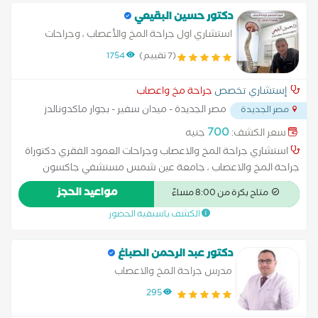
حالات الحركات اللارادية علاج حالات الشلل الدماغي علاج حالات تأخر
دكتور حسين البقيعي
المشي علاج حالات ضمور العضلات و التهابات الاعصاب لدى الاطفال
استشاري اول جراحة المخ والأعصاب ، وجراحات
علاج حالات فرط الحركة علاج لين العظام عند الأطفال
العمود الفقري
(7 تقييم)
1754
إستشاري تخصص
جراحة مخ واعصاب
مصر الجديدة - ميدان سفير - بجوار ماكدونالدز
مصر الجديدة
...
700
سعر الكشف:
جنيه
استشاري جراحة المخ والاعصاب وجراحات العمود الفقري دكتوراة
جراحة المخ والاعصاب ، جامعة عين شمس مستشفي جاكسون
التذكاري ، جامعة ميامي الولايات المتحدة الأمريكية كلية الطب
مواعيد الحجز
متاح بكرة من 8:00 مساءً
البشري ، القوات المسلحة المصرية مستشفيات القوات المسلحة
الكشف باسبقية الحضور
المصرية الاكاديمية الطبية العسكرية القوات المسلحة المصرية
مستشفي وادي النيل ، المخابرات العامة المصرية مستشفي القوات
الجوية التخصصي ، التجمع الخامس
دكتور عبد الرحمن الصباغ
مدرس جراحة المخ والاعصاب
295