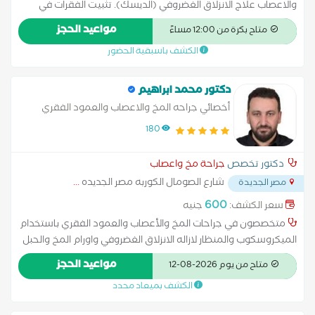
والاعصاب علاج الانزلاق الغضروفي (الديسك). تثبيت الفقرات في
حالات الكسور أو التشوهات. علاج ضيق القناة الشوكية. التعامل مع
مواعيد الحجز
متاح بكرة من 12:00 مساءً
آلام الظهر المزمنة الناتجة عن مشاكل عصبية
الكشف باسبقية الحضور
دكتور محمد ابراهيم
أخصائي جراحه المخ والاعصاب والعمود الفقري
180
دكتور تخصص
جراحة مخ واعصاب
شارع الصومال الكوربه مصر الجديده
...
مصر الجديدة
600
سعر الكشف:
جنيه
متخصصون في جراحات المخ والأعصاب والعمود الفقري باستخدام
الميكروسكوب والمنظار لازاله الانزلاق الغضروفي واورام المخ والحبل
الشوكي وتثبيت الفقرات عن طريق الجلد وتصليح اعوجاج العمود
مواعيد الحجز
متاح من يوم 2026-08-12
الفقري بافضل الطرق الحديثه
الكشف بميعاد محدد