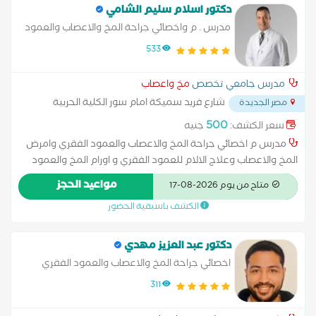
دكتور اسلام سليم الشامي
مدرس . م واخصائي جراحة المخ والاعصاب والعمود
الفقري الاكاديمية الطبية العسكرية و كلية الطب
533
مدرس جامعي تخصص
مخ واعصاب
شارع فريد سميكة امام سور الكلية الحربية
مصر الجديدة
عند منزل كوبري الحجاز
...
500
سعر الكشف:
جنيه
مدرس م اخصائي جراحة المخ والاعصاب والعمود الفقري وامرض
المخ والاعصاب وعلاج الالام للعمود الفقري و اورام المخ والعمود
الفقري نزيف المخ و كسور العمود الفقري و جراحات الوظيفية بالمخ
مواعيد الحجز
متاح من يوم 2026-08-17
ومناظير المخ والعمود الفقري
الكشف باسبقية الحضور
دكتور عبد العزيز مهدي
اخصائي جراحة المخ والاعصاب والعمود الفقري
311