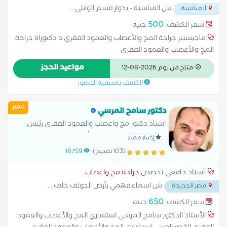
ش العباسية - بحوار قسم الوايلي
...
العباسية
500
سعر الكشف:
جنيه
ماجيستير جراحة المخ والأعصاب والعمود الفقري د دكتوراة جراحة
المخ والأعصاب والعمود الفقري
مواعيد الحجز
متاح من يوم 2026-08-12
الكشف باسبقية الحضور
مميز
دكتور سامح المرسي
استاذ دكتور مخ واعصاب والعمود الفقري رئيس
الجمعيه العالميه للمخ والأعصاب والعمود الفقري
إختيار ممتاز
استشاري جراحة المخ والأعصاب والعمود الفقري
(103 تقييم)
16759
مستشفى القصر العيني استشاري
أستاذ جامعي تخصص
جراحة مخ واعصاب
ش اسماء فهمي بأرض الجولف خلف
...
مصر الجديدة
650
سعر الكشف:
جنيه
الأستاذ الدكتور سامح المرسي استشاري المخ والأعصاب والعمود