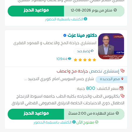
الفقري القصر العيني استشاري المخ والأعصاب والعمود الفقري
مستشفى أبو الريش للاطفال سفير أطباء العالم للمخ والأعصاب
مواعيد الحجز
متاح من يوم 2026-08-12
والعمود الفقري
الكشف باسبقية الحضور
دكتور مينا عزت
استشاري جراحة المخ والاعصاب و العمود الفقرى
إختيار جيد
10944
إستشاري تخصص
جراحة مخ واعصاب
شارع جسر السويس امام كوبري التجنيد
...
مصر الجديدة
800
سعر الكشف:
جنيه
بكالريوس الطب والجراحه بكليه الطب جامعه اسيوط الارتجاج
الاطفال ذوي الاحتياجات الخاصة الانزلاق الغضروفى القطني الانزلاق
الغضروفي العنقي التشنجات ونوبات الصرع للاطفال الدماغية الشلل
مواعيد الحجز
متاح النهاردة من 2:00 مساءً
بأنواعه الصداع والام العصب الخامس الصرع النزيف الدماغي حالات
مفتوح الآن
الكشف باسبقية الحضور
التوحد وفرط الحركة شلل الأطفال ضعف الحركة علاج الاطفال
المصابين بالشلل الدماغي علاج التشنجات العصبية عند الأطفال علاج