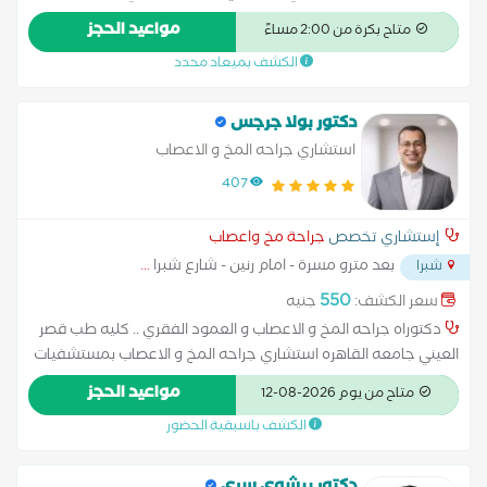
وشرح جميع الخيارات العلاجية المتاحة، سواء العلاج التحفظي أو
الصحي شبرا الخيمة رئيس قسم جراحة المخ والأعصاب مستشفي بدر
مواعيد الحجز
التدخل الجراحي، بما يضمن اختيار الخطة العلاجية الأنسب لكل حالة
متاح بكرة من 2:00 مساءً
عضو الجمعية المصرية لجراحة المخ والأعصاب
على حدة وتحقيق أفضل النتائج الوظيفية وجودة الحياة للمريض.
الكشف بميعاد محدد
دكتور بولا جرجس
استشاري جراحه المخ و الاعصاب
407
إستشاري تخصص
جراحة مخ واعصاب
بعد مترو مسرة - امام رنين - شارع شبرا
...
شبرا
550
سعر الكشف:
جنيه
دكتوراه جراحه المخ و الاعصاب و العمود الفقري .. كليه طب قصر
العيني جامعه القاهره استشاري جراحه المخ و الاعصاب بمستشفيات
هيئة الشرطة
مواعيد الحجز
متاح من يوم 2026-08-12
الكشف باسبقية الحضور