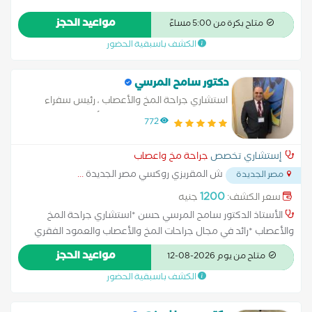
مواعيد الحجز
متاح بكرة من 5:00 مساءً
الكشف باسبقية الحضور
دكتور سامح المرسي
استشاري جراحة المخ والأعصاب ، رئيس سفراء
الاتحاد العالمى لجراحات المخ والأعصاب والعمود
772
الفقري (WFNS)
إستشاري تخصص
جراحة مخ واعصاب
ش المقريزي روكسي مصر الجديدة
...
مصر الجديدة
1200
سعر الكشف:
جنيه
الأستاذ الدكتور سامح المرسي حسن *استشاري جراحة المخ
والأعصاب *رائد في مجال جراحات المخ والأعصاب والعمود الفقري
وتدخلاتهم الجراحية المحدودة بالميكروسكوب الجراحى والمناظير
مواعيد الحجز
متاح من يوم 2026-08-12
على مستوى العالم *رئيس سفراء الاتحاد العالمى لجراحات المخ
الكشف باسبقية الحضور
والأعصاب والعمود الفقري (WFNS) * الرئيس السابق للاتحاد العالمي
لمناظير العمود الفقري لخمس سنوات متصلة والمؤسس الرئيسى