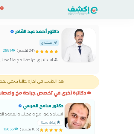
دكتور أحمد عبد القادر
إستشاري
(24 تقييم)
2691
استشاري جراحة المخ والأعصاب
هذا الطبيب في اجازة حاليا تنتهي بعد 24 يوم، يمكنك الحجز قبل انتهاء الاجازة ب3 أيام
دكاترة أخرى في تخصص جراحة مخ واعصاب
دكتور سامح المرسي
استاذ دكتور مخ واعصاب والعمود الف
استشاري جراحة المخ والأعصاب وال
إختيار ممتاز
(103 تقييم)
16653