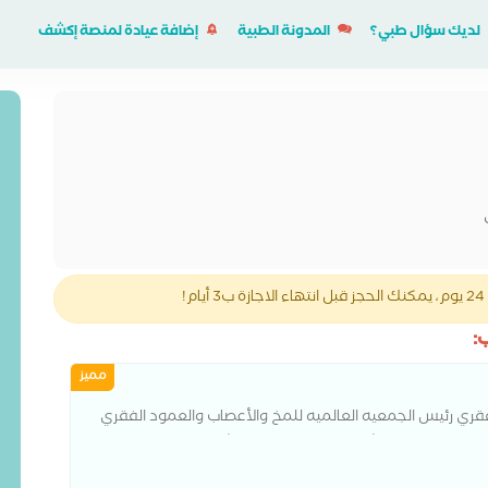
لديك سؤال طبي؟
المدونة الطبية
إضافة عيادة لمنصة إكشف
!
:
مميز
قري رئيس الجمعيه العالميه للمخ والأعصاب والعمود الفقري
عمود الفقري مستشفى القصر العيني استشاري