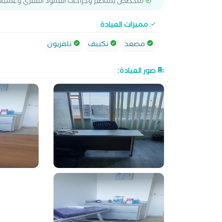
متخصص بمناظير وجراحات العمود الفقري وعمليات 
مميزات العيادة
مصعد
تكييف
تلفزيون
صور العيادة: