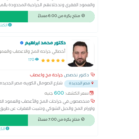
والعمود الفقري وتدخلاتهم الجراحية المحدودة بالم
متاح بكرة من 6:00 مساءً
الكش
رئيس المؤ
دكتور محمد ابراهيم
أخصائي جراحه المخ والاعصاب والعمو
170
الولايات المتحدة الأمريكية * عضو هيئة التحرير في ا
دكتور تخصص
جراحة مخ واعصاب
شارع الصومال الكوربه مصر الجديده
مصر الجديدة
600
سعر الكشف:
جنيه
الأخرى المرموقة لجراحة المخ والأعصاب والعمود الف
متخصصون في جراحات المخ والأعصاب والعمود الفقر
واورام المخ والحبل الشوكي وتثبيت الفقرات عن طريق 
الأعصاب والعمود الفقري، سواء كرئيس أو رئيس مشار
متاح بكرة من 7:00 مساءً
أكاديمية (EWNC) * سا
الك