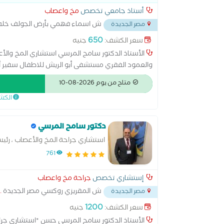
أستاذ جامعي تخصص
مخ واعصاب
ش اسماء فهمي بأرض الجولف خل
مصر الجديدة
650
سعر الكشف:
جنيه
الأستاذ الدكتور سامح المرسي استشاري المخ والأع
والعمود الفقري مستشفى أبو الريش للاطفال سفير أط
متاح من يوم 2026-08-10
الكش
دكتور سامح المرسي
استشاري جراحة المخ والأعصاب ، رئيس
الفقري (WFNS)
761
إستشاري تخصص
جراحة مخ واعصاب
ش المقريزي روكسي مصر الجديدة
.
مصر الجديدة
1200
سعر الكشف:
جنيه
الأستاذ الدكتور سامح المرسي حسن *استشاري جراح