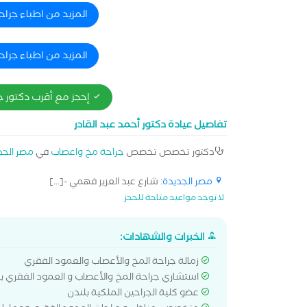
للتدخلات طفيفة التوغل للمخ والعمود الفقري * والع
المزيد من اطباء جرا
جراحات المخ والأعصاب والعمود الفقري
المزيد من اطباء جرا
إحجز مع أقرب دكتور 
تفاصيل عيادة دكتور أحمد عبد القادر
دكتور تخصص تخصص
جراحة مخ واعصاب
في
مصر الجد
مصر الجديدة
: شارع عبد العزيز فهمي -[...]
لا توجد مواعيد متاحة للحجز
الخبرات والشهادات:
زمالة جراحة المخ والأعصاب والعمود الفقري
استشاري جراحة المخ والأعصاب و العمود الفقري 
عضو كلية الجراحين الملكية بلندن