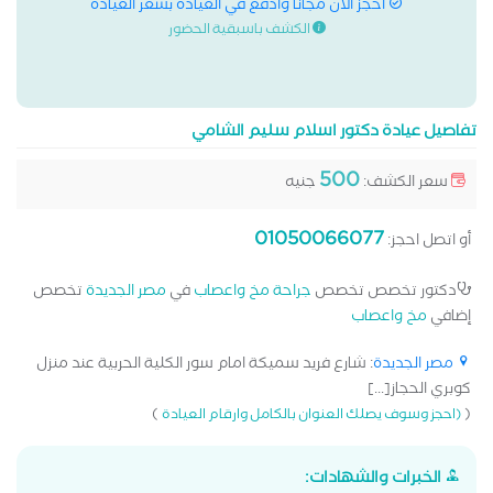
احجز الان مجانا وادفع في العيادة بسعر العيادة
الكشف باسبقية الحضور
تفاصيل عيادة دكتور اسلام سليم الشامي
500
سعر الكشف:
جنيه
01050066077
أو اتصل احجز:
دكتور تخصص تخصص
جراحة مخ واعصاب
في
مصر الجديدة
تخصص
إضافي
مخ واعصاب
مصر الجديدة
: شارع فريد سميكة امام سور الكلية الحربية عند منزل
كوبري الحجاز[...]
)
(
(احجز وسوف يصلك العنوان بالكامل وارقام العيادة
الخبرات والشهادات: