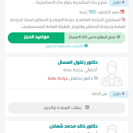
شارع بنك اسكندرية بجوار بنك الاسكندرية
...
طوخ
150
سعر الكشف:
جنيه
استشاري الجراحه العامه و جراحة الاورام و المناظير استاذ الجراحة
العامة وجراحة المناظير والاورام بالهيئة العامة للمستشفيات
والمعاهد التعليمية ماجستير الجراحة العامة وجراحة المناظير
مواعيد الحجز
متاح النهاردة من 6:00 مساءً
والاورام منذ2012 دكتوراه الجراحة العامة وجراحة المناظير والاورام
الكشف باسبقية الحضور
منذ 2018 مدرب الجراحة العامة بالزماله المصرية استئصال المراره
بالمنظار استئصال الزايده بالمنظار استئصال الرحم واكياس المبيض
بالمنظار اصلاح فتق الحجاب الحاجز بالمنظار اصلاح الفتق الاربي
دكتور زغلول العسال
بالمنظار عمليات السمنه استئصال البواسير والشرخ والناصور بالليزر
أخصائي جراحة عامة
وجهاز الليجاشور عمليات التثدي عمليات شد البطن جراحات الثدي
دكتور تخصص
جراحة عامة
والغده الدرقيه استئصال اورام القولون
ش الدلتا،
طوخ
بيانات العيادة والحجز
دكتور خالد محمد شعلان