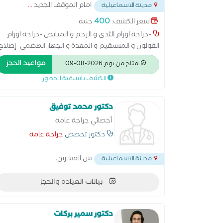
امام الموقف الجديد
...
مدينة الاسماعيلية
400
سعر الكشف:
جنيه
-جراحة اورام الثدى و الرحم و المبايض -جراحة اورام
القولون و المستقيم و المعدة و الجهاز الهضمى -إصلاح
الفتق الجراحى بجميع أنواعة -استئصال الغدة الدرقية و
مواعيد الحجز
متاح من يوم 2026-08-09
النكفية و الغدد اللعابية و اورام الرأس و الرقبة -استئصال
الكشف باسبقية الحضور
المرارة و الزائدة الدودية جراحة و بالمنظار -استئصال اورام
الكلى و الطحال و البنكرياس -جراحات الاستكشاف لحالات
الانسداد المعوى و البطن الجراحية -التعامل مع حالات
دكتور محمد توفيق
طوارئ الجراحة بأنواعها
أخصائي جراحة عامة
دكتور تخصص
جراحة عامة
ش العشرين،
مدينة الاسماعيلية
بيانات العيادة والحجز
دكتور سمير بركات