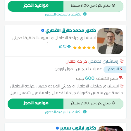
بانجلترا عضو الجمعية المصرية لجراحة الأطفال رئيس قسم جراحة
مواعيد الحجز
متاح بكرة من 8:00 مساءً
الأطفال بمستشفى السلام مدرس جراحة الأطفال بجامعة الأزهر
الكشف باسبقية الحضور
دكتور محمد طارق القصري
استشاري جراحة الاطفال و العيوب الخلقية لحديثي
الولادة و مناظير و مسالك الأطفال و تجميل
1057
الأطفال
إستشاري تخصص
جراحة اطفال
عمارات النرجس - مول اوزون
...
التجمع
600
سعر الكشف:
جنيه
استشاري جراحات الاطفال و حديثي الولادة مدرس جراحة الاطفال
جامعة عين شمس دكتوراة جراحة الاطفال جامعة عين شمس زميل
كلية الجراحين الملكية بانجلترا زميل مستشفى بريستول للاطفال
مواعيد الحجز
متاح بكرة من 7:00 مساءً
بانجلترا عضو الجمعية المصرية لجراحة الأطفال
الكشف باسبقية الحضور
دكتور ابانوب سمير