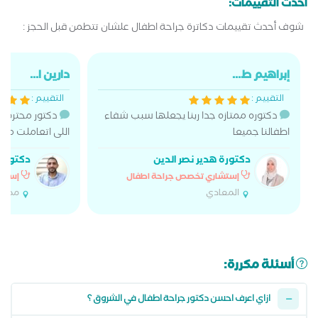
أحدث التقييمات:
شوف أحدث تقييمات دكاترة جراحة اطفال علشان تتطمن قبل الحجز :
إبراهيم ط...
دارين ا...
التقييم :
التقييم :
دكتوره ممتازه جدا ربنا يجعلها سبب شفاء
دكتور محترم و
اطفالنا جميعا
اللى اتعاملت معا
دكتورة هدير نصر الدين
دكتور م
إستشاري تخصص جراحة اطفال
إستشا
المعادي
مصر ا
أسئلة مكررة:
ازاي اعرف احسن دكتور جراحة اطفال في الشروق ؟