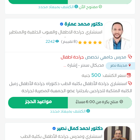
الجراحة العامة و المناظير
مفتوح الآن
الكشف بميعاد محدد
دكتور محمد عمارة
استشاري جراحة الاطفال والعيوب الخلقية والمناظير
رئيس قسم جراحة الأطفال بمستشفى السلام
(8 تقييم)
2242
مدرس جراحة الأطفال بجامعة الأزهر
مدرس جامعي تخصص
جراحة اطفال
مديكال سنتر - إشارة
...
مدينة نصر
500
سعر الكشف:
جنيه
استشاري جراحة الأطفال بكليه الطب دكتوراه جراحة الأطفال زميل
الكليه الملكية للجراحين بانجلترا عضو الجمعية المصرية لجراحة
الأطفال رئيس قسم جراحة الأطفال بمستشفى السلام مدرس جراحة
مواعيد الحجز
متاح بكرة من 6:00 مساءً
الأطفال بجامعة الأزهر
الكشف بميعاد محدد
دكتور احمد كمال نصير
استشاري ومدرس جراحة الأطفال بكلية الطب