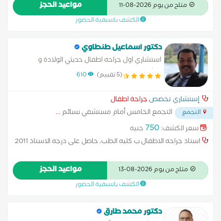
جراحة جهاز هضمي للاطفال ، جراحة مسالك بولية اطفال ، الوحمات
مواعيد الحجز
متاح من يوم 2026-08-11
الدموية للاطفال، جراحات حديثي الولادة
الكشف باسبقية الحضور
دكتور اسماعيل طنطاوي
استشاري اول جراحه اطفال حديثي الولادة و
التشوهات الخلقيه
(5 تقييم)
610
إستشاري تخصص
جراحة اطفال
التجمع الخامس أمام مستشفي نسائم
...
التجمع
750
سعر الكشف:
جنيه
استاذ جراحه الاطفال ب كليه الطب، حاصل على درجه الاستاذ 2011
مواعيد الحجز
متاح من يوم 2026-08-13
الكشف باسبقية الحضور
دكتور محمد طارق