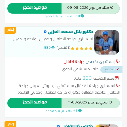
المصريه لجراحة الاطفال
مواعيد الحجز
متاح من يوم 2026-08-09
الكشف باسبقية الحضور
إعلان
دكتور بلال مسعد العزبي
استشاري جراحة الاطفال وحديثي الولادة وتجميل
الاعضاء التناسلية و المناظير واصلاح الاختلافات
(1 تقييم)
589
الخلقية
إستشاري تخصص
جراحة اطفال
خلف مستشفى الجوي
...
التجمع
600
سعر الكشف:
جنيه
استشاري جراحة الاطفال مستشفي ابو الريش مدرس جراحة
الاطفال جامعه القاهرة دكتوراة جراحة الاطفال وحديثي الولادة
جامعه القاهرة ماجستير الجراحة العامة وجراحة الاطفال جامعه
مواعيد الحجز
متاح من يوم 2026-08-11
القاهرة تم عمل الاف العمليات للاطفال وخبره عشر سنوات تدرب
الكشف بميعاد محدد
علي يد احسن وافضل جراحي الاطفال في مصر والشرق الاوسط
إعلان