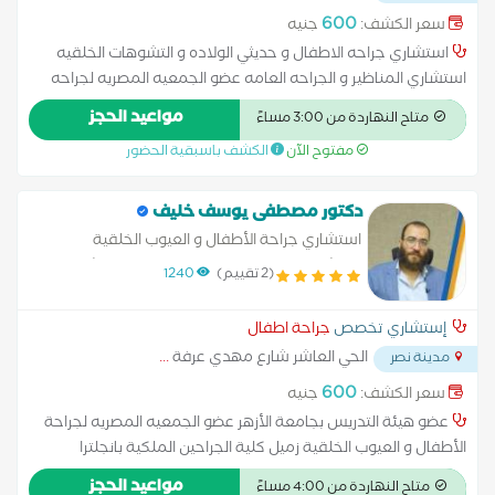
الضرائب ش الدكتور الشيمي
...
600
سعر الكشف:
جنيه
استشاري جراحه الاطفال و حديثي الولاده و التشوهات الخلقيه
استشاري المناظير و الجراحه العامه عضو الجمعيه المصريه لجراحه
الاطفال و المناظير زميل كليه الجراحين الملكيه بإنجلترا
مواعيد الحجز
متاح النهاردة من 3:00 مساءً
مفتوح الآن
الكشف باسبقية الحضور
دكتور مصطفى يوسف خليف
استشاري جراحة الأطفال و العيوب الخلقية
استشاري السمنة و المناظير الجراحية استشاري
(2 تقييم)
1240
جراحة و مناظير مسالك الأطفال استشاري الجراحة
العامة وجراحة المناظير الجراحية
إستشاري تخصص
جراحة اطفال
الحي العاشر شارع مهدي عرفة
...
مدينة نصر
600
سعر الكشف:
جنيه
عضو هيئة التدريس بجامعة الأزهر عضو الجمعيه المصريه لجراحة
الأطفال و العيوب الخلقية زميل كلية الجراحين الملكية بانجلترا
دكتوراه جراحة الأطفال جامعة الأزهر الشريف الزمالة البيطانية في
مواعيد الحجز
متاح النهاردة من 4:00 مساءً