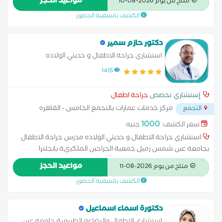
مواعيد الحجز
متاح من يوم 2026-08-10
الطارئة لمختلف الفئات العمرية. المؤهلات العلمية والأكاديمية
الكشف باسبقية الحضور
استشاري الجراحة العامة وجراحة الأطفال: حاصل على درجات علمية
متقدمة في الجراحة، مما مكنه من التخصص في الجراحات الترميمية
والعلاجية للأطفال والكبار على حد سواء. عضوية الكلية الملكية
دكتور حازم سمير
للجراحين (إنجلترا): تعكس هذه العضوية التزامه بالمعايير العالمية في
استشاري جراحة الاطفال و حديثي الولاده
الممارسة الجراحية واتباع أحدث التقنيات الجراحية المعتمدة دولياً.
1415
الخبرة في دار الفؤاد: يعمل كاستشاري ضمن الطاقم الطبي المتميز
في مستشفى دار الفؤاد، وهو صرح طبي يشتهر بصرامة معايير
إستشاري تخصص
جراحة اطفال
الجودة والأمان في غرف العمليات. التخصص المهني والخبرات
مركز خدمات عمارات بالتجمع الخامس - القاهره
التجمع
الإكلينيكية
الجديده
...
1000
سعر الكشف:
جنيه
استشاري جراحة الاطفال و حديثي الولاده مدرس جراحة الاطفال
بجامعة عين شمس زميل جمعية الجراحين الملكيىة بانجلترا
استشاري جراحة المسالك البولية و التجميل للاطفال
مواعيد الحجز
متاح من يوم 2026-08-11
الكشف باسبقية الحضور
دكتورة اسماء اسماعيل