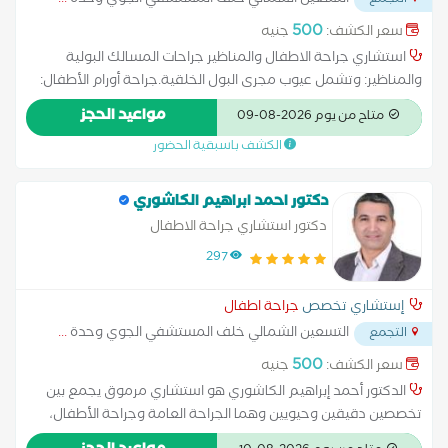
التسعين الشمالي خلف المستشفي الجوي وحدة
...
التجمع
500
سعر الكشف:
جنيه
استشاري جراحة الاطفال والمناظير جراحات المسالك البولية
والمناظير: وتشمل عيوب مجرى البول الخلقية.جراحة أورام الأطفال:
خاصة أورام الكبد.الجراحات العامة للأطفال: مثل الفتق الإربي والسري،
مواعيد الحجز
متاح من يوم 2026-08-09
الزائدة الدودية، والخصية المعلقة.جراحات التشوهات الخلقية: مثل
الكشف باسبقية الحضور
انسداد المريء، انسداد الأمعاء، والعيوب الخلقية بفتحة الشرج
دكتور احمد ابراهيم الكاشوري
دكتور استشاري جراحة الاطفال
297
إستشاري تخصص
جراحة اطفال
التسعين الشمالي خلف المستشفي الجوي وحدة
...
التجمع
500
سعر الكشف:
جنيه
الدكتور أحمد إبراهيم الكاشوري هو استشاري مرموق يجمع بين
تخصصين دقيقين وحيويين وهما الجراحة العامة وجراحة الأطفال،
ويتمتع بخبرة واسعة في إجراء العمليات الجراحية المعقدة والتدخلات