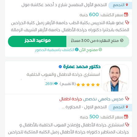
التجمع الأول البنفسج شارع د أحمد عكاشة مول
التجمع
آية
...
600
سعر الكشف:
جنيه
عضو هيئة التدريس بكلية الطب جامعة الأزهر زميل كلية الجراحين
الملكيه بانجلترا دكتوراه جراحة الأطفال جامعة الأزهر الشريف الزمالة
البريطانية في الجراحة العامة و المناظير الجراحية استشاري الجراحة
مواعيد الحجز
متاح النهاردة من 3:00 مساءً
العامة و المناظير
مفتوح الآن
الكشف باسبقية الحضور
دكتور محمد عمارة
استشاري جراحة الاطفال والعيوب الخلقية
والمناظير, رئيس قسم جراحة الأطفال بمستشفى
(8 تقييم)
2691
السلام ، مدرس جراحة الأطفال بجامعة الأزهر
مدرس جامعي تخصص
جراحة اطفال
التجمع الاول - المجاورة
...
التجمع
500
سعر الكشف:
جنيه
استشاري جراحة الأطفال وإصلاح العيوب الخلقية بالأطفال و
جراحات المناظير دكتوراه جراحة الأطفال زميل الكليه الملكية للجراحين