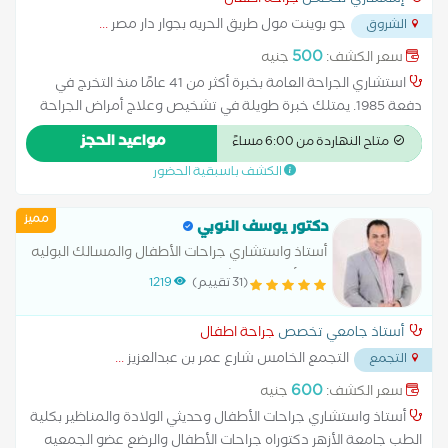
إستشاري تخصص
جراحة اطفال
جو بوينت مول طريق الحريه بجوار دار مصر
...
الشروق
500
سعر الكشف:
جنيه
استشاري الجراحة العامة بخبرة أكثر من 41 عامًا منذ التخرج في
دفعة 1985. يمتلك خبرة طويلة في تشخيص وعلاج أمراض الجراحة
العامة، مع تخصص في علاج البواسير والناسور الشرجي بالليزر
مواعيد الحجز
متاح النهاردة من 6:00 مساءً
باستخدام أحدث التقنيات الطبية التي تساعد على تقليل الألم وتسريع
الكشف باسبقية الحضور
فترة التعافي. يحرص على تقديم رعاية طبية دقيقة وخطة علاجية
مناسبة لكل مريض لضمان أفضل النتائج.
مميز
دكتور يوسف النوبي
أستاذ واستشاري جراحات الأطفال والمسالك البوليه
في الأطفال والتشوهات الخلقيه والمناظير
(31 تقييم)
1219
أستاذ جامعي تخصص
جراحة اطفال
التجمع الخامس شارع عمر بن عبدالعزيز
...
التجمع
600
سعر الكشف:
جنيه
أستاذ واستشاري جراحات الأطفال وحديثي الولادة والمناظير بكلية
الطب جامعة الأزهر دكتوراه جراحات الأطفال والرضع عضو الجمعيه