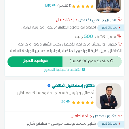
جامعة الأزهر
(1 تقييم)
1310
مدرس جامعي تخصص
جراحة اطفال
امتداد ابو داوود الظاهري بجوار مدرسة الراية
...
مدينة نصر
500
سعر الكشف:
جنيه
مدرس واستشاري جراحة الأطفال بطب الأزهر دكتوراة جراحة
الأطفال زميل كلية الجراحين الملكية بانجلترا ماجستير الجراحة العامة
عضو الجمعية المصرية لجراحة الأطفال عضو جمعية الجراحيين
مواعيد الحجز
متاح بكرة من 6:00 مساءً
المصرية تخصص جراحة عامة أطفال والمناظير وجراحة صدر أطفال
الكشف باسبقية الحضور
ومسالك الأطفال
دكتور إسماعيل فهمي
أخصائي و رئيس قسم جراحة ومسالك ومناظير
الأطفال وحديثي الولادة
26
دكتور تخصص
جراحة اطفال
شارع محمد يوسف موسى – تقاطع شارع
مدينة نصر