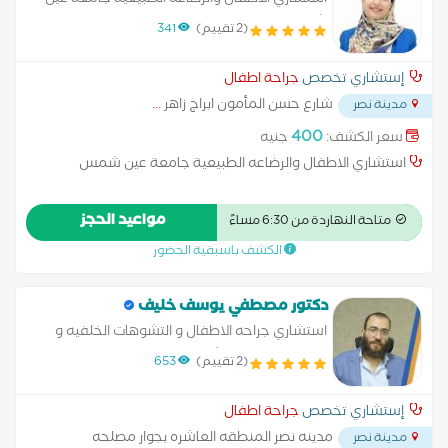
استشاري الاطفال والرضاعه الطبيعية جامعة عين
شمس
(2 تقييم)
341
إستشاري تخصص
جراحة اطفال
شارع حسن المأمون ابراج زاهر
...
مدينة نصر
400
سعر الكشف:
جنيه
استشاري الاطفال والرضاعه الطبيعية جامعة عين شمس
مواعيد الحجز
متاحة النهاردة من 6:30 مساءً
الكشف باسبقية الحضور
دكتور مصطفي يوسف خليف
استشاري جراحه الاطفال و التشوهات الخلفيه و
حديثي الولاده استشاري الجراحه العامه و المناظير
(2 تقييم)
653
إستشاري تخصص
جراحة اطفال
مدينه نصر المنطقه العاشره بجوار مصلحه
مدينة نصر