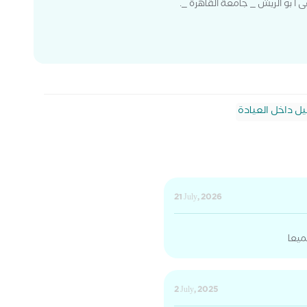
أ بو الريش _ جامعة القاهرة _.
يل داخل العيادة
21 July, 2026
ميعا
2 July, 2025