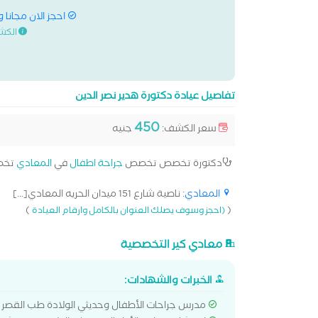
احجز الان مجانا 
الكش
تفاصيل عيادة دكتورة هدير نصر الدين
450
سعر الكشف:
جنيه
دكتورة تخصص تخصص
جراحة اطفال
في
المعادي
تخص
المعادي
: ناصية شارع 151 ميدان الحريه المعادي[...]
)
(
(احجز وسوف يصلك العنوان بالكامل وارقام العيادة
معادي كير التخصصية
الخبرات والشهادات:
مدرس جراحات الأطفال وحديثي الولادة طب القصر ا