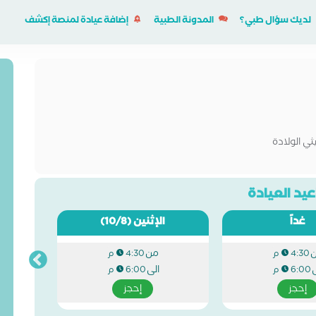
لديك سؤال طبي؟
المدونة الطبية
إضافة عيادة لمنصة إكشف
ي الولادة
يد العيادة
غداً
الإثنين
(10/8)
من
4:30 م
4:30 م
ى
الى
6:00 م
6:00 م
إحجز
إحجز