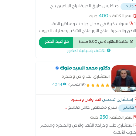
جناكليس طريق الحرية ابراج الزراعيين برج
جليم
400
سعر الكشف:
جنيه
10 سنوات خبرة في مجال جراحات ومناظير الانف
لاذن والحنجرة. علاج اللوز علاج الشخير وعمليات الجيوب
انفيه وعمليات ترقيع الاذن وجراحات الحنجره استشاري
مواعيد الحجز
متاحة النهاردة من 6:00 مساءً
احات ومناظير انف واذن والحنجرة ورئيس قسم الانف
الكشف باسبقية الحضور
لاذن والحنجرة بمستشفى ابوقير التخصصي للتأمين
صحي
دكتور محمد السيد ملوك
استشارى انف واذن وحنجرة
(19 تقييم)
4044
إستشاري تخصص
انف واذن وحنجرة
شارع مصطفى كامل فلمنج
...
فلمنج
250
سعر الكشف:
جنيه
استشارى طب وجراحة الأنف والاذن والحنجرة ومناظير
جيوب الأنفية