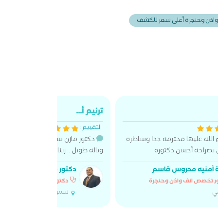
واذن وحنجرة أعلى سعر للكشف
ترنيم أ...
التقييم :
الله عليها محترمه جدا وشاطره
دكتور مازن شاطر وبيتعامل بطريق
بصراحه أحسن دكتوره
وباله طويل .. ربنا يكرمه
 أمنيه محروس قاسم
دكتور مازن غانم
ر تخصص انف واذن وحنجرة
دكتور تخصص انف واذن وحن
ي
سموحة