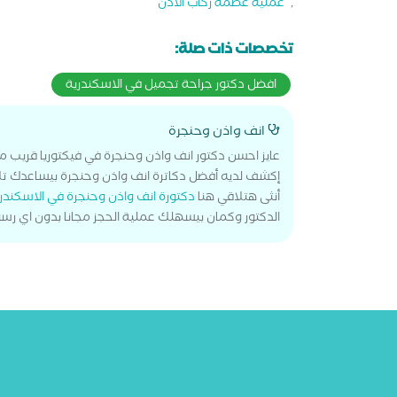
,
عملية عظمة ركاب الأذن
تخصصات ذات صلة:
افضل دكتور جراحة تجميل في الاسكندرية
انف واذن وحنجرة
عايز احسن دكتور انف واذن وحنجرة في فيكتوريا قريب 
إكشف لديه أفضل دكاترة انف واذن وحنجرة بيساعدك ت
أنثى هتلاقي هنا
دكتورة انف واذن وحنجرة في الاسكندر
الدكتور وكمان بيسهلك عملية الحجز مجانا بدون اي رسو