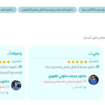
وحنجرة الأكثر حجزا
دكتور انف واذن وحنجرة أقل سعر للكشف
دكتور انف 
من قبل الحجز :
جني ا...
جميله أ...
التقييم :
التقييم :
دكتور ممتاز أخلاق كمان ومحترم جدا
دكتوره ماشاء 
وبتسمع المريض 
دكتور محمد متولي القروي
دكتورة
دكتور تخصص انف واذن وحنجرة
العجمي
دكتو
ميام