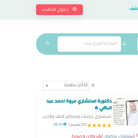
إكشف
دخول الاطباء
دكتورة استشاري مروة احمد عبد
الباقي
استشاري جراحات ومناظير الانف والاذن
والحنجرة مستشفي ابوقير التخصصي
(22 تقييم)
3876
للتأمين الصحي
إستشاري تخصص
انف واذن وحنجرة