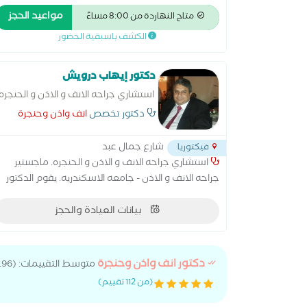
بمستشفى جمال عبد الناصر سابقا ورئيس اقسام الأنف
مواعيد الحجز
متاح النهاردة من 8:00 مساءً
والأذن والحنجرة بالهيئه العامه للتأمين الصحى فرع
الكشف باسبقية الحضور
شمال غرب الدلتا سابقا و استشارى انف واذن وحنجرة
بالسعوديه من 2010 حتى 2019
دكتور إيهاب درويش
استشاري جراحه الانف و الاذن و الحنجره.
دكتور تخصص
انف واذن وحنجرة
شارع جمال عبد
فيكتوريا
استشاري جراحه الانف و الاذن و الحنجره. ماجستير
جراحه الانف و الاذن - جامعه الاسكندريه. يقوم الدكتور
بعمل مناظير الانف و الاذن و الحنجره و القصبه الهوائيه 
بيانات العيادة والحجز
الشعب. بالاضافه الي عمليات الحاجز الانفي و الغضاريف و
لحميه و كذلك تجميل الانف و علاج الشخير.
دكتور انف واذن وحنجرة
متوسط التقييمات: (4.96)
(من 112 تقييم)