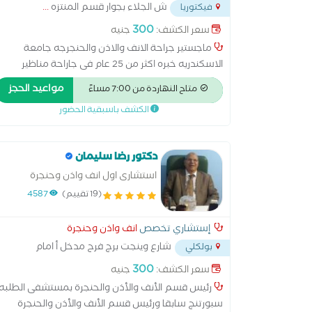
ش الجلاء بجوار قسم المنتزه
...
فيكتوريا
300
سعر الكشف:
جنيه
ماجستير جراحة الانف والاذن والحنجرجه جامعة
الاسكندريه خبره اكثر من 25 عام فى جاراحة مناظير
الجيوب الانفيه وتجميل الانف
مواعيد الحجز
متاح النهاردة من 7:00 مساءً
الكشف باسبقية الحضور
دكتور رضا سليمان
استشارى اول انف واذن وحنجرة
(19 تقييم)
4587
إستشاري تخصص
انف واذن وحنجرة
شارع وينجت برج فرح مدخل أ امام
بولكلي
سوبر ماركت
...
300
سعر الكشف:
جنيه
رئيس قسم الأنف والأذن والحنجرة بمستشفى الطلبه
سبورتنج سابقا ورئيس قسم الأنف والأذن والحنجرة