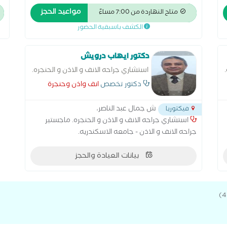
مواعيد الحجز
متاح النهاردة من 7:00 مساءً
الكشف باسبقية الحضور
دكتور ايهاب درويش
استشاري جراحه الانف و الاذن و الحنجره.
دكتور انف واذن وحنجرة متخصص في
دكتور تخصص
انف واذن وحنجرة
جراحة انف واذن وحنجرة اطفال، جراحة
انف واذن وحنجرة بالغين، انف واذن
ش جمال عبد الناصر،
فيكتوريا
وحنجرة بالغين و انف واذن
استشاري جراحه الانف و الاذن و الحنجره. ماجستير
جراحه الانف و الاذن - جامعه الاسكندريه.
و
بيانات العيادة والحجز