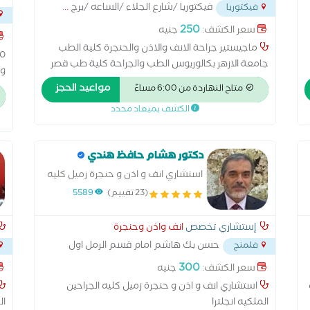
فيكتوريا /شارع الجلاء /الساعه /برج
...
فيكتوريا
250
سعر الكشف:
جنيه
...
ماجيستير جراحة الانف والاذن والحنجرة كلية الطب
جامعة الازهر بكالوريوس الطب والجراحة كلية طب قصر
وا
العيني عضو الاكاديمية الطبية العسكرية
ال
مواعيد الحجز
متاح النهاردة من 6:00 مساءً
جر
الكشف بميعاد محدد
وا
ال
دكتور هشام حافظ هندي
استشاري انف و اذن و حنجرة زميل كليه
الجراحين الملكيه انجلترا
(23 تقييم)
5589
إستشاري تخصص
انف واذن وحنجرة
حسن بك هاشم امام قسم الرمل اول
فلمنج
شارع ابو قير فلمنج شارع النيابه العسكريه
...
300
سعر الكشف:
جنيه
استشاري انف و اذن و حنجرة زميل كليه الجراحين
الملكيه انجلترا
ال