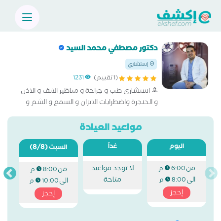
دكتور مصطفي محمد السيد
إستشاري
(1 تقييم)
1231
استشارى طب و جراحة و مناظير الانف و الاذن
و الحنجرة واضطرابات الاتزان و السمع و الشم و
التنفس
مواعيد العيادة
اليوم
غداً
(8/8)
السبت
من
لا توجد مواعيد
6:00 م
من
8:00 م
الى
متاحة
8:00 م
الى
10:00 م
إحجز
إحجز