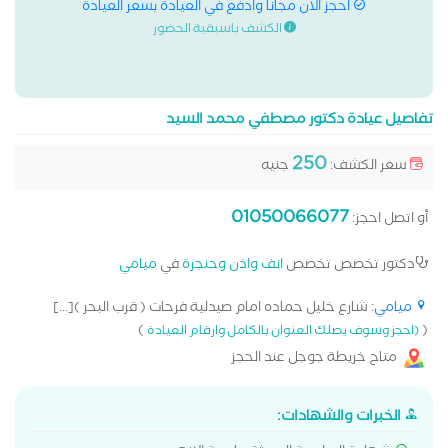
احجز الان مجانا وادفع في العيادة بسعر العيادة
الكشف باسبقية الحضور
تفاصيل عيادة دكتور مصطفي محمد السيد
250
سعر الكشف:
جنيه
01050066077
أو اتصل احجز:
دكتور تخصص تخصص
انف واذن وحنجرة
في
ميامي
ميامي
: شارع خليل حماده امام صيدلية فرحات ( قرب البحر )[...]
)
(
(احجز وسوف يصلك العنوان بالكامل وارقام العيادة
متاح خريطة جوجل عند الحجز
الخبرات والشهادات: