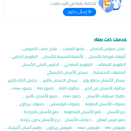
للاجابة عليه في اقرب وقت
إسأل دكتور
خدمات ذات صلة:
علاج تسوس الاسنان
,
حشو العصب
,
علاج عصب الضروس
,
أشعة بانوراما للأسنان
,
الأشعة السينية للأسنان
,
التقويم الخزفي
,
التقويم الشفاف
,
التقويم المعدني
,
الحارس الليلي للأسنان
,
الحشوات التجميلية
,
تبييض الأسنان الكيميائي
,
تبييض الأسنان بجهاز زوم
,
تبييض الاسنان بالليزر
,
تجميل اللثة بالليزر
,
تنظيف الاسنان من الجير
,
تنظيف اللثة
,
جسور bfm
,
جسور emax
,
حافظ مسافات الأسنان
,
حشو emax
,
حشو الأسنان بالليزر
,
حشوات الأسنان الملونة
,
حشوات البورسلين
,
حشوات زيركون
,
خرز الأسنان
,
خلع الأسنان المدفونة
,
خلع الأسنان بالجراحة
,
خلع ضرس العقل
,
دعامات الأسنان
,
زرع الأسنان بدون جراحة
,
طربوش bfm
,
طربوش emax
,
طربوش زيركون
,
طقم أسنان أكريليك
,