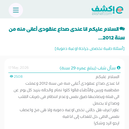
السلام عليكم انا عندى صداع عنقودى أعانى منه من
سنة 2012...
[أسئلة طبية تخصص جراحة اوعية دموية]
سأل شاب (يبلغ عمره 29 سنة)
17 May, 2026
السلام عليكم
2508
انا عندى صداع عنقودى أعانى منه من سنة 2012 وعملت
مقطعيه ورنين والأطباء قالوا كلوا تمام والحاله بتزيد كل يوم عن
الى قبله ويصاحبها ضيق نفس وعدم انتظام فى ضربات القلب
وصداع لا يحتمل
عاوز اعرف هل حالتى تخص اوعيه دمويه ولا هى مخ واعصاب
نفسى الاقى حل للعذاب إلى انا فيه
ارجو الرد وشكرا