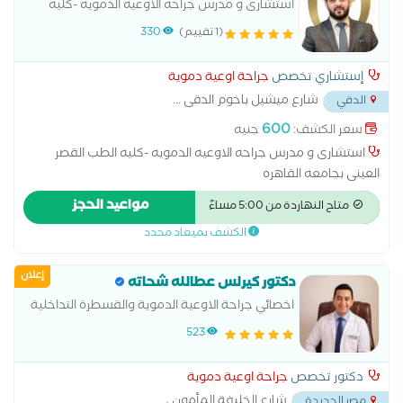
استشارى و مدرس جراحه الاوعيه الدمويه -كليه
الطب القصر العينى بجامعه القاهره
(1 تقييم)
330
إستشاري تخصص
جراحة اوعية دموية
شارع ميشيل باخوم الدقى
...
الدقي
600
سعر الكشف:
جنيه
استشارى و مدرس جراحه الاوعيه الدمويه -كليه الطب القصر
العينى بجامعه القاهره
مواعيد الحجز
متاح النهاردة من 5:00 مساءً
الكشف بميعاد محدد
إعلان
دكتور كيرلس عطالله شحاته
اخصائي جراحة الاوعية الدموية والقسطرة التداخلية
والقدم السكري ودوالي الساقين وعمليات الغسيل
523
الكلوي
دكتور تخصص
جراحة اوعية دموية
شارع الخليفة المأمون ،
...
مصر الجديدة