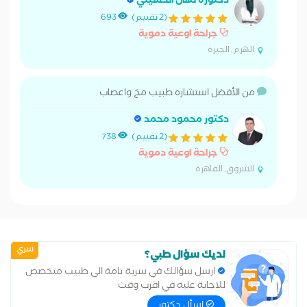
دكتورة نهال الحسيني
(2 تقييم)
693
جراحة اوعية دموية
الهرم, الجيزة
من الأفضل استشاره طبيب مخ واعصاب
دكتور محمود محمد
(2 تقييم)
738
جراحة اوعية دموية
الشروق, القاهرة
سري
لديك سؤال طبي؟
ارسل سؤالك في سرية تامة الى طبيب متخصص
للاجابة عليه في اقرب وقت
إسأل دكتور