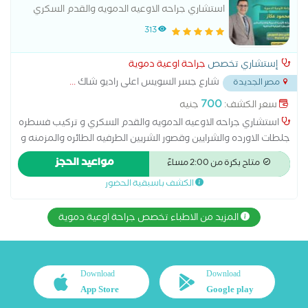
استشاري جراحه الاوعيه الدمويه والقدم السكري
313
إستشاري تخصص
جراحة اوعية دموية
شارع جسر السويس اعلى راديو شاك
...
مصر الجديدة
700
سعر الكشف:
جنيه
استشاري جراحه الاوعيه الدمويه والقدم السكري و تركيب فسطره
جلطات الاورده والشرايين وقصور الشريين الطرفيه الطائره والمزمنه و
علاج مرض القد السكري و علاج الدوالي الساقيين بدون جراحه
مواعيد الحجز
متاح بكرة من 2:00 مساءً
وجلطات الاورده السطحيه والعميقه
الكشف باسبقية الحضور
المزيد من الاطباء تخصص جراحة اوعية دموية
Download
Download
App Store
Google play