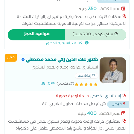
350
سعر الكشف:
جنيه
شهادة كلية الطب بجامعة ولاية ميشيجان بالولايات المتحدة
الامريكية اخصائى جراحة الاوعية الدموية بمستشفيات القوات
المسلحة والجوي التخصصي عضو الجمعية المصرية لجراحة الاوعية
مواعيد الحجز
متاح بكرة من 5:00 مساءً
الدموية والقسطرة التداخلية ماجستير جراحة الاوعية الدموية بكلية
الكشف باسبقية الحضور
الطب بالقوات المسلحة
مميز
دكتور علاء الدين زكي محمد مصطفي
استشاري جراحه اوعيه والقدم السكري
إختيار جيد
(27 تقييم)
3840
إستشاري تخصص
جراحة اوعية دموية
ش فيصل محطة التعاون امام بي تك
...
فيصل
400
سعر الكشف:
جنيه
استشاري جراحه اوعيه دمويه وقدم سكري يعمل في مستشفيات
القصر العيني، دار الفؤاد والشيخ زايد التخصصي حاصل علي دكتوراه