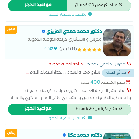
جراحه الوعيه القصر العيني والبورد المصري في جراحه الاوعيه الدمويه
مواعيد الحجز
متاح بكرة من 6:00 مساءً
زميل كليه الجراحيين بانجلترا
الكشف باسبقية الحضور
مميز
دكتور محمد حمدي العزيزي
مدرس و استشاري جراحة الاوعية الدموية
والقسطرة الطرفية
(14 تقييم)
4232
مدرس جامعي تخصص
جراحة اوعية دموية
شارع مصر والسودان بجوار اسماك اليوم
...
حدائق القبة
400
سعر الكشف:
جنيه
-ماجستير الجراحة العامة -دكتوراة جراحة الاوعية الدموية
والقسطرة الطرفية -مدرس واستشاري علاج القدم السكري وانسداد
الشرايين وغرغرينا الاطراف ودوالي الساقين بالطرق المختلفة ( الحقن
مواعيد الحجز
متاح بكرة من 5:30 مساءً
الرغوي- قسطرة الليزر والطرق الجراحية) وعمليات عمليات الغسيل
الكشف باسبقية الحضور
الكلوي -زميل الكليّة الملكية للجراحين بإنجلترا. -الزمالة المصرية في
جراحة الأوعية الدموية. -عضو الجمعية المصرية والدولية لجراحي
إعلان
الأوعية الدموية - خبرة إكلينيكية لأكثر من 15 عام داخل وخارج مصر.
دكتور محمد عكاز