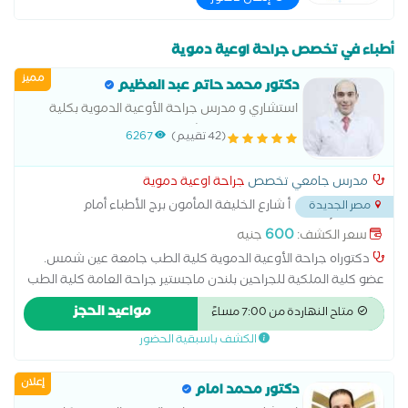
أطباء في تخصص جراحة اوعية دموية
مميز
دكتور محمد حاتم عبد العظيم
استشاري و مدرس جراحة الأوعية الدموية بكلية
الطب جامعة عين شمس عضو الجمعية لاوروبية
(42 تقييم)
6267
لجراحات لاوعية الدموية
مدرس جامعي تخصص
جراحة اوعية دموية
أ شارع الخليفة المأمون برج الأطباء أمام
مصر الجديدة
سوق العصر أعلي صيدلية الميري و جولي للبصريات
...
600
سعر الكشف:
جنيه
دكتوراه جراحة الأوعية الدموية كلية الطب جامعة عين شمس.
عضو كلية الملكية للجراحين بلندن ماجستير جراحة العامة كلية الطب
جامعة عين شمس مدرس جراحة الأوعية الدموية بكلية الطب
مواعيد الحجز
متاح النهاردة من 7:00 مساءً
جامعة عين شمس
الكشف باسبقية الحضور
إعلان
دكتور محمد امام