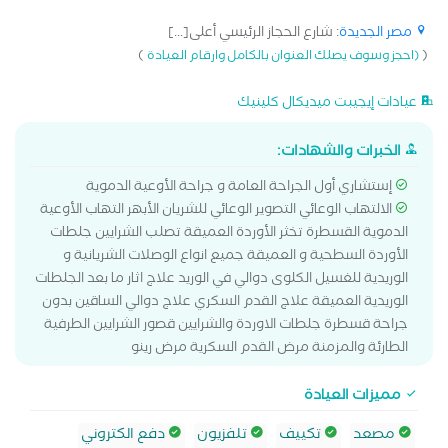
مصر الجديدة
: شارع الحجاز الرئيسي أعلى[...]
)
(
(احجز وسوف يصلك العنوان بالكامل وارقام العيادة
عيادات إيجيبت ميديكال كلينيك
الخبرات والشهادات:
إستشاري أول الجراحة العامة و جراحة الأوعية الدموية
الالتهاب الوعائي التصوير الوعائي للشريان الأبهر التهاب الأوعية
الدموية القسطرة تخثر الأوردة العميقة تصلب الشرايين جلطات
الأوردة السطحية و العميقة جميع انواع الوصلات الشريانية و
الوريدية للغسيل الكلوى دوالي في الوريد علاج اثار ما بعد الجلطات
الوريدية العميقة علاج القدم السكري علاج دوالي الساقين بدون
جراحة قسطرة جلطات الاوردة والشرايين قصور الشرايين الطرفية
الطارئة والمزمنة مرض القدم السكرية مرض رينو
مميزات العيادة
مصعد
تكييف
تلفزيون
دفع الكتروني