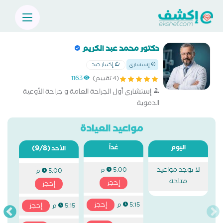
دكتور محمد عبد الكريم
إختيار جيد
إستشاري
(4 تقييم)
1163
إستشاري أول الجراحة العامة و جراحة الأوعية
الدموية
مواعيد العيادة
اليوم
غداً
(9/8)
الأحد
لا توجد مواعيد
5:00 م
5:00 م
متاحة
إحجز
إحجز
إحجز
5:15 م
إحجز
5:15 م