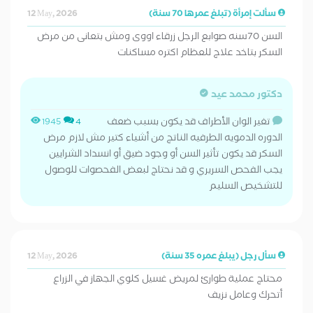
سألت إمرأة (تبلغ عمرها 70 سنة)
12 May, 2026
السن 70سنه صوابع الرجل زرقاء اووى ومش بتعانى من مرض
السكر بتاخد علاج للعظام اكتره مساكنات
دكتور محمد عيد
تغير الوان الأطراف قد يكون بسبب ضعف
1945
4
الدوره الدمويه الطرفيه الناتج من أشياء كتير مش لازم مرض
السكر قد يكون تأثير السن أو وجود ضيق أو انسداد الشرايين
يجب الفحص السريري و قد نحتاج لبعض الفحصوات للوصول
للتشخيص السليم
سأل رجل (يبلغ عمره 35 سنة)
12 May, 2026
محتاج عملية طوارئ لمريض غسيل كلوي الجهاز في الزراع
أتحرك وعامل نزيف