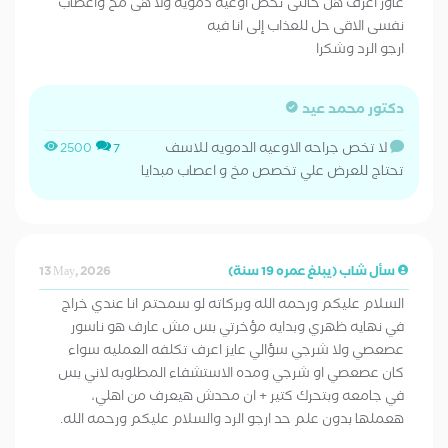
عاوز اعرف هل حالتى تخص اوعيه دمويه ولا هى مخ واعصاب
نفسى الاقى حل للعذاب إلى انا فيه
ارجو الرد وشكرا
دكتور محمد عيد
لا تخص جراحه الاوعيه الدمويه للاسف
2500
7
تحتاج للعرض علي تخصص مخ و اعصاب مبدايا
سأل شاب (يبلغ عمره 19 سنة)
13 May, 2026
السلام عليكم ورحمه الله وبركاته لو سمحتم انا عندي خراج
في نهايه ظهري وبدايه مؤخرتي بس مش عارف هو ناسور
عصعصي ولا شرجي سؤالي عايز اعرف تكلفه العمليه سواء
كان عصعصي او شرجي ومده الاستشفاء المطلوبه لاني بس
في جامعه وبتحرك كتير + ان محدش هيعرف من اهلي،
هعملها بدون علم حد ارجو الرد والسلام عليكم ورحمه الله.