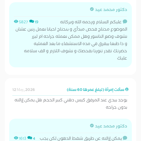
دكتور محمد عيد
عليكم السلام ورحمه الله وبركاته
5827
19
الموضوع محتاج فحص مبدأي و بنحتاج احيانا نعمل رنين عشان
نشوف وضع الناسور وهل ممكن نعمله جراحه ام ليزر
و دا طبعا بيفرق في مده الاستشفاء ما بعد العمليه
حضرتك تقدر تنورنا نفحصك و نشوف اللازم و الف سلامه
عليك
سألت إمرأة (تبلغ عمرها 60 سنة)
12 May, 2026
يوجد بيدي عند المرفق كيس دهني كبير الحجم هل يمكن إزالته
بدون جراحه
دكتور محمد عيد
يمكن إزالته عن طريق شفط الدهون لكن يجب
1613
4