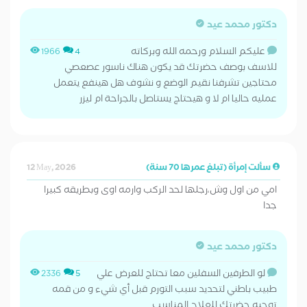
دكتور محمد عيد
عليكم السلام ورحمه الله وبركاته
1966
4
للاسف بوصف حضرتك قد يكون هناك ناسور عصعصي
محتاجين تشرفنا نقيم الوضع و نشوف هل هينفع يتعمل
عمليه حاليا ام لا و هيحتاج يستاصل بالجراحة ام ليزر
سألت إمرأة (تبلغ عمرها 70 سنة)
12 May, 2026
امي من اول وش،رجلها لحد الركب وارمه اوى وبطريقه كبيرا
جدا
دكتور محمد عيد
لو الطرفين السفلين معا تحتاج للعرض علي
2336
5
طبيب باطني لتحديد سبب التورم قبل أي شيء و من قمه
توجيه حضرتك للعلاج المناسب