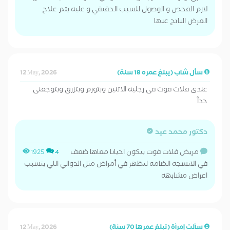
لازم الفحص و الوصول للسبب الحقيقي و عليه يتم علاج
العرض الناتج عنها
سأل شاب (يبلغ عمره 18 سنة)
12 May, 2026
عندى فلات فوت فى رجليه الاتنين وبتورم وبتزرق وبتوجعنى
جدآ
دكتور محمد عيد
مريض فلات فوت بيكون احيانا معاها ضعف
1925
4
في الانسجه الضامه لتظهر في أمراض مثل الدوالي اللي بتسبب
اعراض مشابهه
سألت إمرأة (تبلغ عمرها 70 سنة)
12 May, 2026