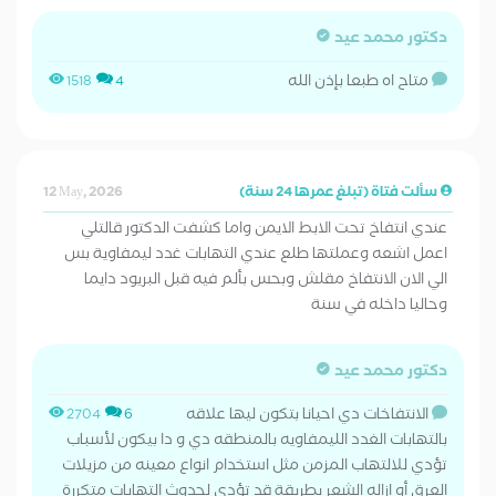
دكتور محمد عيد
متاح اه طبعا بإذن الله
1518
4
سألت فتاة (تبلغ عمرها 24 سنة)
12 May, 2026
عندي انتفاخ تحت الابط الايمن واما كشفت الدكتور قالتلي
اعمل اشعه وعملتها طلع عندي التهابات غدد ليمفاوية بس
الي الان الانتفاخ مقلش وبحس بألم فيه قبل البريود دايما
وحاليا داخله في سنة
دكتور محمد عيد
الانتفاخات دي احيانا بتكون ليها علاقه
2704
6
بالتهابات الغدد الليمفاويه بالمنطقه دي و دا بيكون لأسباب
تؤدي للالتهاب المزمن مثل استخدام انواع معينه من مزيلات
العرق أو ازاله الشعر بطريقة قد تؤدي لحدوث التهابات متكررة