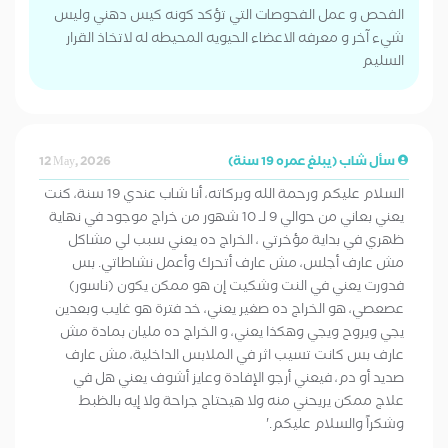
الفحص و عمل الفحوصات التي تؤكد كونه كيس دهني وليس
شيء آخر و معرفه الاعضاء الحيويه المحيطه له لاتخاذ القرار
السليم
سأل شاب (يبلغ عمره 19 سنة)
12 May, 2026
السلام عليكم ورحمة الله وبركاته، أنا شاب عندي 19 سنة، كنت
يعني بعاني من حوالي 9 لـ 10 شهور من خراج موجود في نهاية
ظهري في بداية مؤخرتي ، الخراج ده يعني سبب لي مشاكل
مش عارف أجلس، مش عارف أتحرك وأعمل نشاطاتي. بس
فدورت يعني في النت وشكيت إن هو ممكن يكون (ناسور)
عصعصي، هو الخراج ده صغير يعني، خد فترة هو غايب وبعدين
يجي ويروح ويجي وهكذا يعني، و الخراج ده مليان بمادة مش
عارف بس كانت تسيب اثر في الملابس الداخلية، مش عارف
صديد أو دم، فيعني أرجو الإفادة وعايز أشوف يعني هل في
علاج ممكن يريحني منه ولا هيحتاج جراحة ولا إيه بالظبط
وشكراً والسلام عليكم.'