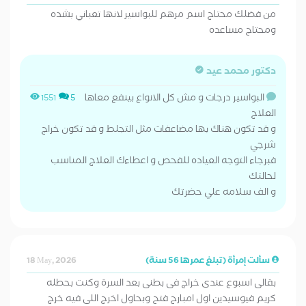
من فضلك محتاج اسم مرهم للبواسير لانها تعباني بشده
ومحتاج مساعده
دكتور محمد عيد
البواسير درجات و مش كل الانواع بينفع معاها
1551
5
العلاج
و قد تكون هناك بها مضاعفات مثل التجلط و قد تكون خراج
شرجي
فبرجاء التوجه العياده للفحص و اعطاءك العلاج المناسب
لحالتك
و الف سلامه علي حضرتك
سألت إمرأة (تبلغ عمرها 56 سنة)
18 May, 2026
بقالى اسبوع عندى خراج فى بطنى بعد السرة وكنت بحطله
كريم فيوسيدين اول امبارح فتح وبحاول اخرج اللى فيه خرج