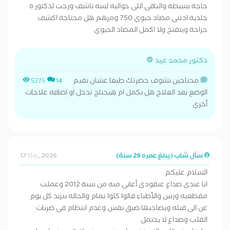
حاجة بسيطة والباقى اللى حواليه لسه ناشف ورحت لدكتور ة
جلدية ادتنى مضاد حيوي 750 ومرهم هل محتاجة اكشف
جراحة ويتفتح ولا اكمل المضاد الحيوي
دكتور محمد عيد
محتاجين نشوف حضرتك طبعا عشان نقيم
5275
14
الوضع بعد العلاج هل نكمل ام هيحتاج تدخل او اضافه علاجات
أخري
سأل شاب (يبلغ عمره 29 سنة)
17 May, 2026
السلام عليكم
انا عندى صداع عنقودى أعانى منه من سنة 2012 وعملت
مقطعيه ورنين والأطباء قالوا كلوا تمام والحاله بتزيد كل يوم
عن الى قبله ويصاحبها ضيق نفس وعدم انتظام فى ضربات
القلب وصداع لا يحتمل