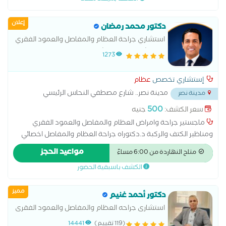
إعلان
دكتور محمد رمضان
استشاري جراحة العظام والمفاصل والعمود الفقري
بمستشفيات هيئة الشرطة
1273
إستشاري تخصص
عظام
مدينة نصر.. شارع مصطفي النحاس الرئيسي
مدينة نصر
امتداد افريقيا..بجوار مدرسة المنهل الخاصة
...
500
سعر الكشف:
جنيه
ماجستير جراحة وامراض العظام والمفاصل والعمود الفقري
ومناظير الكتف والركبة د.دكتوراه جراحة العظام والمفاصل اخصائي
جراحات القدم والكاحل بمستشفيات الشرطة عضو الجمعية المصرية
مواعيد الحجز
متاح النهاردة من 6:00 مساءً
لجراحة العظام اخصائي الطب الرياضي واصابات الملاعب
الكشف باسبقية الحضور
مميز
دكتور أحمد غنيم
استشارى جراحه العظام والمفاصل والعمود الفقرى
(119 تقييم)
14441