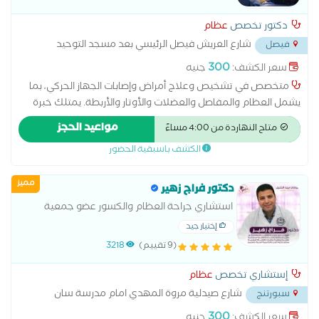
دكتور تخصص
عظام
شارع العريش فيصل الرئيسي بعد مسجد التوحيد
فيصل
أمام مول الثريا
...
300
سعر الكشف:
جنيه
متخصص في تشخيص وعلاج أمراض وإصابات الجهاز الحركي، بما
يشمل العظام والمفاصل والعضلات والأوتار والأربطة. يمتلك خبرة
في علاج خشونة المفاصل، آلام الظهر والرقبة، الانزلاق الغضروفي،
مواعيد الحجز
متاح النهاردة من 4:00 مساءً
إصابات الملاعب، الكسور، وتشوهات العمود الفقري
الكشف باسبقية الحضور
مميز
دكتور فراج زهير
استشاري جراحة العظام والكسور عضو جمعية
جراحات العظام السويسرية عضو جمعية جراحات
إختيار جيد
العظام المصرية محاضر بكليه الطب بالأكاديمية
(9 تقييم)
3218
البحرية بالعلمين
إستشاري تخصص
عظام
شارع صيدلية مروة المهدي امام مدرسة سان
سبورتنج
جبرائيل
...
300
سعر الكشف:
جنيه