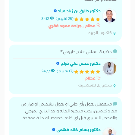
العمليه واخر اشعه
دكتور طارق بن زياد مراد
(25 تقييم)
3412
عظام , جراحة عمود فقري
6 اكتوبر, الجيزة
حضرتك عملتي علاج طبيعي؟!
دكتور حسن علي فراج
(13 تقييم)
2477
عظام
فيكتوريا, الاسكندرية
مينفعش نقول رأي طبي او نقول تشخيص او قرار من
مجرد كلمتين، يجب مناظرة الحالة واخذ التاريخ المرضي
والفحص السريري قبل اي كلام خصوصا لو حالة معقدة
دكتور بسام خالد فهمي