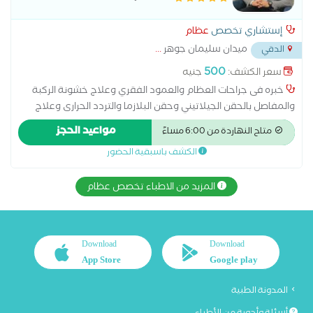
إستشاري تخصص
عظام
ميدان سليمان جوهر
...
الدقي
500
سعر الكشف:
جنيه
خبره فى جراحات العظام والعمود الفقري وعلاج خشونة الركبة
والمفاصل بالحقن الجيلاتيني وحقن البلازما والتردد الحرارى وعلاج
اصابات الملاعب دكتوراه جراحه العظام والعمود الفقرى الزماله
مواعيد الحجز
متاح النهاردة من 6:00 مساءً
المصريه لجراحة العظام زميل الكليه الملكيه للجراحين
الكشف باسبقية الحضور
المزيد من الاطباء تخصص عظام
Download
Download
App Store
Google play
المدونة الطبية