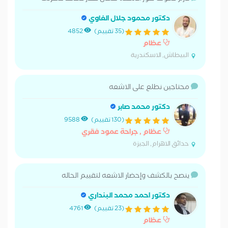
دكتور محمود جلال الغاوي
(35 تقييم)
4852
عظام
البيطاش, الاسكندرية
محتاجين نطلع على الاشعه
دكتور محمد صابر
(130 تقييم)
9588
عظام , جراحة عمود فقري
حدائق الاهرام, الجيزة
ينصح بالكشف وإحضار الاشعه لتقييم الحاله
دكتور احمد محمد البنداري
(23 تقييم)
4761
عظام