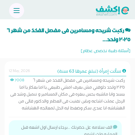
ركبت شريحه ومسامرين فى مفصل الفخذ من شهر ٦
٢٠٢٥ ولحد...
[أسئلة طبية تخصص عظام]
سألت إمرأة (تبلغ عمرها 63 سنة)
12 May, 2026
ركبت شريحه ومسامرين فى مفصل الفخذ من شهر ٦
7008
٢٠٢٥ ولحد دلوقتي مش بعرف امشي طبيعي يا اما بعكاز يا اما
بسند وانا ماشيه بحس بنغزه فى مكان المسامير و تنميل وشد فى
الرجل عملت اشاعه وباين تفتيت فى العظم والدكتور قالى من
الهشاشه انا عندى سكر وضغط ايه الحل لمعالجه الهشاشه
الف سلامه عل حضرتك ...برجاء ارسال اول اشعه قبل