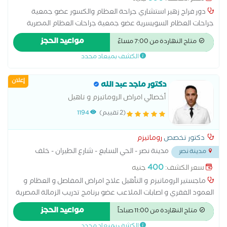
دور فراج زهير استشاري جراحة العظام والكسور عضو جمعية
جراحات العظام السويسرية عضو جمعية جراحات العظام المصرية
محاضر بكليه الطب بالأكاديمية البحرية بالعلمين ماجستير جراحة
مواعيد الحجز
متاح النهاردة من 7:00 مساءً
الكسور والعظام و إلاصابات
الكشف بميعاد محدد
إعلان
دكتور ماجد عبد الله
أخصائي امراض الروماتيزم و تاهيل
(2 تقييم)
1194
دكتور تخصص
روماتيزم
مدينة نصر - الحي السابع - شارع الطيران - خلف
مدينة نصر
مطعم ابو رامي
...
400
سعر الكشف:
جنيه
ماجستير الروماتيزم و التأهيل علاج امراض المفاصل و العظام و
العمود الفقري و اصابات الملاعب عضو برنامج تدريب الزمالة المصرية
للروماتيزم و التأهيل المتخصص الطبي في توصيف الاطراف الصناعية
مواعيد الحجز
متاح النهاردة من 11:00 صباحاً
و الاجهزه التقويمية
الكشف بميعاد محدد