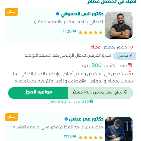
أطباء في تخصص عظام
إعلان
دكتور انس الدسوقي
اخصائي جراحه العظام والعمود الفقري
1420
دكتور تخصص
عظام
شارع العريش فيصل الرئيسي بعد مسجد التوحيد
فيصل
أمام مول الثريا
...
300
سعر الكشف:
جنيه
متخصص في تشخيص وعلاج أمراض وإصابات الجهاز الحركي، بما
يشمل العظام والمفاصل والعضلات والأوتار والأربطة. يمتلك خبرة
في علاج خشونة المفاصل، آلام الظهر والرقبة، الانزلاق الغضروفي،
مواعيد الحجز
متاح النهاردة من 4:00 مساءً
إصابات الملاعب، الكسور، وتشوهات العمود الفقري
الكشف باسبقية الحضور
إعلان
دكتور عمر عباس
ماجيستير جراحه العظام قصر عيني جامعه القاهره
1773