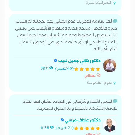
العمرانية, الجيزة
ألف سلامة لحضرتك عدم المشى بعد العملية له اسباب
كثيرة فالأفضل متابعة الحالة ومناظرة الأشعات حتى يتسنى
لنا التشخيص المظبوط ومعرفة الأسباب ومعالجتها سواء
بالعلاج الطبيعى او بأى طريقة أخرى حتى الوصول للشفاء
التام بأذن الله
دكتور هاني جميل لبيب
(46 تقييم)
3971
عظام
طوخ, القليوبية
اعملى اشعه وشرفينى فى العياده عشان نقدر نحدد
طبيعة المشكله بالظبط وإيه الحلول المقترحة
دكتور عاطف مرسي
(27 تقييم)
6188