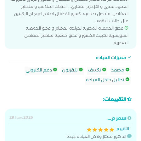
الملاعب جراحة عظام البالغين و الاطفال و كسور وانزلاق غضروف
العمود فقري و التزحزح الفقاري. .. اصابات الملاعب و مناظير
المفاصل..مفاصل صناعيه..كسور الاطفال.اصلاح اعوجاج الركبتين
مثل حالات التقوس
عضو الجمعيه المصريه لجراحه العظام و عضو الجمعيه
السويسريه لتثبيت الكسور و عضو جمعيه مناظير المفاصل
المصريه
مميزات العيادة
مصعد
تكييف
تلفزيون
دفع الكتروني
تحاليل داخل العيادة
التقييمات:
سمر م...
28 June, 2026
التقييم :
الدكتور ممتاز ولاكن العياده جيده