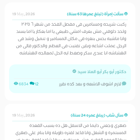
سألت إمرأة (تبلغ عمرها 63 سنة)
19 May, 2026
ركبت شريحه ومسامرين فى مفصل الفخذ من شهر ٦ ٢٠٢٥
ولحد دلوقتي مش بعرف امشي طبيعي يا اما بعكاز يا اما بسند
وانا ماشيه بحس بنغزه فى مكان المسامير و تنميل وشد فى
الرجل عملت اشاعه وباين تفتيت فى العظم والدكتور قالى من
الهشاشه انا عندى سكر وضغط ايه الحل لمعالجه الهشاشه
دكتور أبو بكر أبو العلا سيد
لازم اشوف الاشعه و بعد كده نقرر
6834
12
سأل شاب (يبلغ عمره 24 سنة)
19 May, 2026
ضهري وجعني دايما من الاسفل هل ده بسبب القعدة
المستمرة و الشغل وانا قاعد لفتره طويله وانا بنام علي ضهري