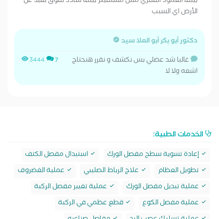
بيبقا العمود الفقري مش مستقيم بيبقا شادد لفوق بعيد عن
الأرض اي السبب
دكتور أبو بكر أبو العلا سيد
غالبا شد عضلي بس نكشف و نقرر هنحتاج
3444
7
اشعه ولا لا
الخدمات الطبية:
إعادة تسوية سطح مفصل الورك
استبدال مفصل الكتف
تطويل العظام
علاج الرباط الصليبي
عملية الغضروف
عملية تبديل مفصل الورك
عملية تغيير مفصل الركبة
عملية مفصل الكوع
قطع عظمي في الركبة