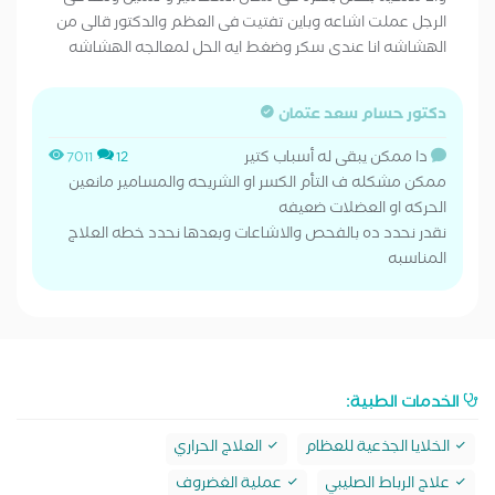
الرجل عملت اشاعه وباين تفتيت فى العظم والدكتور قالى من
الهشاشه انا عندى سكر وضغط ايه الحل لمعالجه الهشاشه
دكتور حسام سعد عتمان
دا ممكن يبقى له أسباب كتير
7011
12
ممكن مشكله ف التأم الكسر او الشريحه والمسامير مانعين
الحركه او العضلات ضعيفه
نقدر نحدد ده بالفحص والاشاعات وبعدها نحدد خطه العلاج
المناسبه
الخدمات الطبية:
الخلايا الجذعية للعظام
العلاج الحراري
علاج الرباط الصليبي
عملية الغضروف