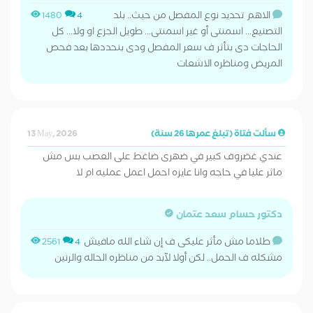
الاهم تحديد نوع المفصل من حيث.. بلد
1480
4
التصنيع... اسمنتى أو غير اسمنتى... طويل الجزع او ولا... كل
الحاجات دى بتأثر ف سعر المفصل ودى بنحددها بعد فحص
المريض ومناظره الاشعات
سألت فتاة (تبلغ عمرها 26 سنة)
13 May, 2026
عندي غضروف كبير في ضهرى ضاغط على العصب بس مش
ماثر عليا في حاجه وانا عايزه احمل اعمل عمليه ام لا
دكتور حسام سعد عتمان
طلاما مش مأثر عليكى ف إن شاء الله مافيش
2561
4
مشكله ف الحمل.. لكن أولا لآبد من مناظره الحاله والرنين