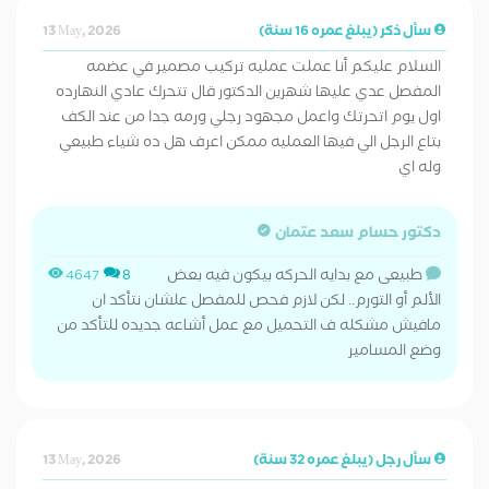
سأل ذكر (يبلغ عمره 16 سنة)
13 May, 2026
السلام عليكم أنا عملت عمليه تركيب مصمير في عضمه
المفصل عدي عليها شهرين الدكتور قال تتحرك عادي النهارده
اول يوم اتحرتك واعمل مجهود رجلي ورمه جدا من عند الكف
بتاع الرجل الي فيها العمليه ممكن اعرف هل ده شياء طبيعي
وله اي
دكتور حسام سعد عتمان
طبيعى مع بدايه الحركه بيكون فيه بعض
4647
8
الألم أو التورم.. لكن لازم فحص للمفصل علشان نتأكد ان
مافيش مشكله ف التحميل مع عمل أشاعه جديده للتأكد من
وضع المسامير
سأل رجل (يبلغ عمره 32 سنة)
13 May, 2026