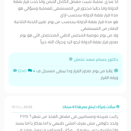
انا عندي عملية تثبيت مفصل الكاحل الايمن وانا خدت قرار نفقة
الدولة وانا حاليا محجوز في المستشفى للعملية وسؤالي هو
مدة قرار نفقة الدولة بيتحسب ازاي
هو مدة قرار نفقة الدولة بيتحسب من يوم تقرير اللجنة الثلاثية
الصادر من المستشفى
ولا من يوم بتوصية المجلس الطبي المتخصص اللي هو يوم
صدور قرار نفقة الدولة ارجو الرد وجزاك الله خيراً
دكتور حسام سعد عتمان
غالبا من يوم صدور القرار ودا بيبقى متسجل ف
2240
4
ورقه القرار
سألت إمرأة (تبلغ عمرها 63 سنة)
13 May, 2026
ركبت شريحه ومسامرين فى مفصل الفخذ من شهر ٦ ٢٠٢٥
ولحد دلوقتي مش بعرف امشي طبيعي يا اما بعكاز يا اما بسند
وانا ماشيه بحس بنغزه فى مكان المسامير و تنميل وشد فى