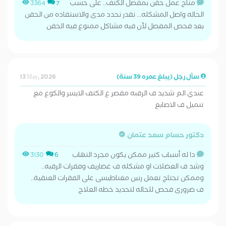
متاح عمل حقن بمفصل الكتف.. على حسب
3364
7
الحاله واصل المشكله... نقدر نحدد مدى والاستفاده من الحقن
بعد فحص المفصل لأن فيه مشاكل ممنوع فيه الحقن
سأل رجل (يبلغ عمره 39 سنة)
13 May, 2026
عندي الم شديد ف الرقبه مقصر ع الكتف الايسر والكوع مع
تنميل ف الاصابع
دكتور حسام سعد عتمان
دا له أسباب كتير ممكن يكون مجرد التهاب
3130
6
وشد ف العضلات او مشكله ف غضاريف وفقرات الرقبه..
وممكن تحتاج تعمل رنين مغناطيسى على الفقرات العنقية..
ف ضرورى فحص للحاله لتحديد خطه العلاج