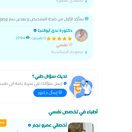
المعادي, القاهرة
بنتأكد الأول من صحة التشخيص و بعدين يتم وضع خ
دكتورة ندى أبوالنجا
(1 تقييم)
2094
نفسي
سموحة, الاسكندرية
لديك سؤال طبي؟
ارسل سؤالك في سرية تامة الى طبي
إسأل دكتور
أطباء في تخصص نفسي
ممي
أخصائي عمرو نجم