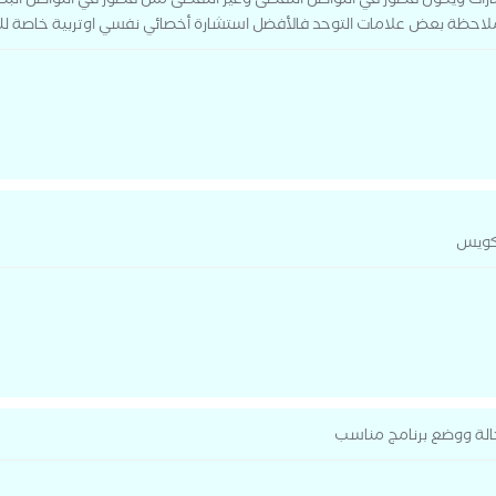
ارات ويكون قصور في التواصل اللفظى وغير اللفظى مثل قصور في التواصل البص
ملاحظة بعض علامات التوحد فالأفضل استشارة أخصائي نفسي اوتربية خاصة ل
 كويس
 حالة ووضع برنامج مناسب