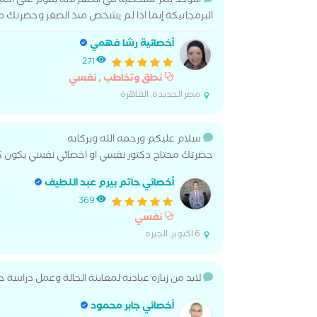
التوحد يتم تشخصيه في الصغر لانه يقوم علي اختب
البرمجاتيكة إنما اذا لم يشخص منذ الصغر وحضرتك 
أخصائية رشا فهمي
271
نطق وتخاطب , نفسي
مصر الجديدة, القاهرة
سلام عليكم ورحمه الله وبركاته
حضرتك محتاج دكتور نفسي او اخصائي نفسي يكون
أخصائي حاتم بيرم عبد اللطيف
369
نفسي
6 اكتوبر, الجيزة
لابد من زيارة عيادية لمعاينة الحالة وعمل دراسة
أخصائي جابر محمود