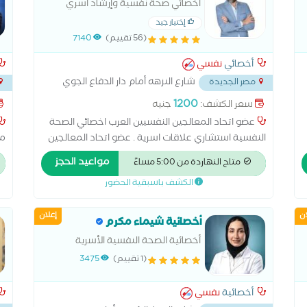
اخصائي صحة نفسية وإرشاد أسري
إختيار جيد
(56 تقييم)
7140
أخصائي
نفسي
شارع النزهه أمام دار الدفاع الجوي
مصر الجديدة
...
معام
1200
سعر الكشف:
جنيه
عضو اتحاد المعالجين النفسيين العرب اخصائي الصحة
النفسية استشاري علاقات اسرية . عضو اتحاد المعالجين
مس
النفسيين العرب. ماجستير مهني الاضطرابات الجنسية من
ال
مواعيد الحجز
متاح النهاردة من 5:00 مساءً
جامعة نيو يورك . دكتوراة مهنية في علم النفس
ال
الكشف باسبقية الحضور
الاكلينكي . . مدير مركز ملاذ للعلوم النفسية و التدريب .
ال
ال
ان
إعلان
عل
أخصائية شيماء مكرم
عل
أخصائية الصحة النفسية الأسرية
تأ
والإدمان
(1 تقييم)
3475
ال
ال
أخصائية
نفسي
ال