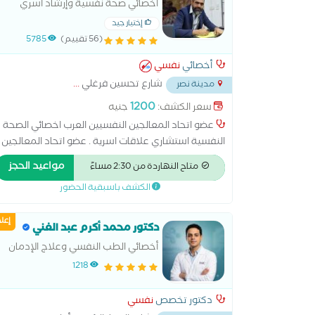
اخصائي صحة نفسية وإرشاد أسري
إختيار جيد
(56 تقييم)
5785
أخصائي
نفسي
شارع تحسين فرغلي
...
مدينة نصر
1200
سعر الكشف:
جنيه
عضو اتحاد المعالجين النفسيين العرب اخصائي الصحة
النفسية استشاري علاقات اسرية . عضو اتحاد المعالجين
النفسيين العرب. ماجستير مهني الاضطرابات الجنسية من
مواعيد الحجز
متاح النهاردة من 2:30 مساءً
جامعة نيو يورك . دكتوراة مهنية في علم النفس
الكشف باسبقية الحضور
الاكلينكي . . مدير مركز ملاذ للعلوم النفسية و التدريب .
إعل
دكتور محمد أكرم عبد الغني
أخصائي الطب النفسي وعلاج الإدمان
1218
دكتور تخصص
نفسي