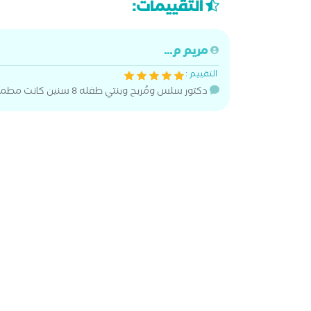
التقييمات:
مريم م...
التقييم :
دكتور سلس ومُريح وبنتي طفله 8 سنين كانت مطمنه معاه وبتشكر فيه جدا