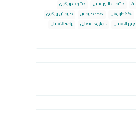
نة
حشوات البورسلين
حشوات زيركون
طربوش bfm
طربوش emax
طربوش زيركون
ينير الأسنان
هوليود سمايل
زراعه الأسنان