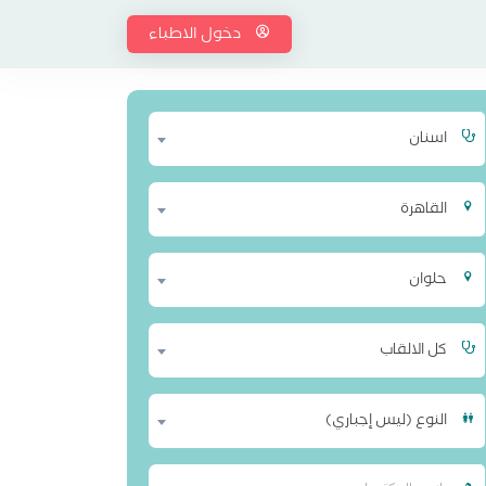
دخول الاطباء
اسنان
القاهرة
حلوان
كل الالقاب
النوع (ليس إجباري)