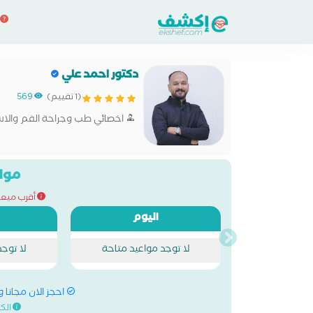
دكتور احمد علي
(1 تقييم)
569
اخصائي طب وجراحة الفم والاس
مواع
أقرب ميعاد للح
اليوم
لا توجد مواعيد متاحة
لا توج
احجز الان مجانا 
الك