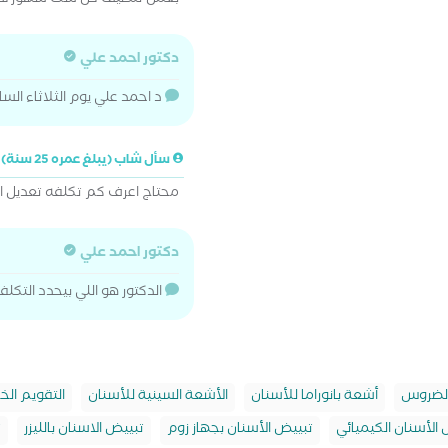
بعمل تنظيف كل ست شهور لان 
دكتور احمد علي
د احمد علي يوم الثلاثاء الساعة ٦ م
سأل شاب (يبلغ عمره 25 سنة)
محتاج اعرف كم تكلفه تعديل الاس
دكتور احمد علي
الدكتور هو اللي بيحدد التك
لضروس
أشعة بانوراما للأسنان
الأشعة السينية للأسنان
التقويم الخ
الأسنان الكيميائي
تبييض الأسنان بجهاز زوم
تبييض الاسنان بالليزر
ت