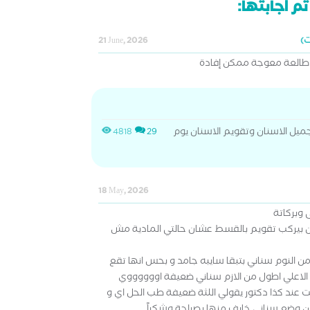
م اجابتها:
21 June, 2026
يل الاسنان وتقويم الاسنان يوم
4818
29
18 May, 2026
 وبركاتة
 بيركب تقويم بالقسط عشان حالتي المادية مش
 النوم سناني بتبقا سايبه جامد و بحس انها تقع
لاعلي اطول من الازم سناني ضعيفة اووووووي
عند كذا دكتور يقولي اللثة ضعيفة طب الحل اي و