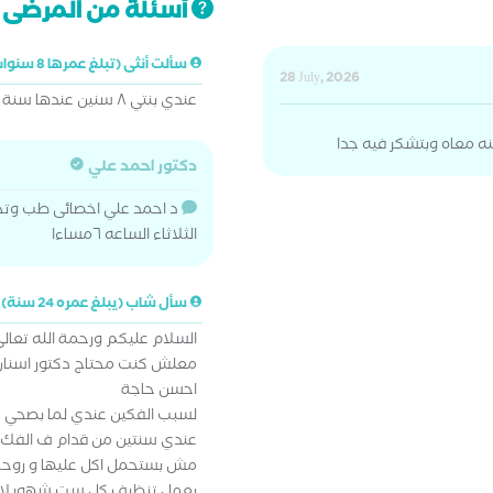
أسئلة من المرضى ت
سألت أنثى (تبلغ عمرها 8 سنوات)
28 July, 2026
عندي بنتي ٨ سنين عندها سنة طالعة معوجة ممكن إفادة
دكتور احمد علي
د احمد علي اخصائى طب وتجم
الثلاثاء الساعه ٦مساءا
سأل شاب (يبلغ عمره 24 سنة)
السلام عليكم ورحمة الله تعالى
معلش كنت محتاج دكتور اسنان
احسن حاجة
لسبب الفكين عندي لما بصحي من
عندي سنتين من قدام ف الفك ا
مش بستحمل اكل عليها و روحت 