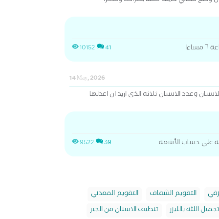
وضع سناني خايف منها بصراحة وشكراً
ساءا
10152
41
14 May, 2026
نان وعدد الاسنان ثلاثه الذي اريد ان اعدلها
لفة علي حساب الأشعة
9522
39
زفي
التقويم الشفاف
التقويم المعدني
جميل اللثة بالليزر
تنظيف الاسنان من الجير