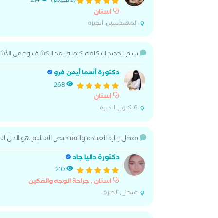
(2 تقييم)
1214
اسنان
المهندسين, الجيزة
بيتم تحديد التكلفه كامله بعد الكشف وعمل الأشع
دكتورة أسما أيمن فرو
268
اسنان
6 اكتوبر, الجيزة
يفضل زيارة العياده والتشخيص السليم هو الحل لل
دكتورة داليا جاد
210
اسنان , جراحة الوجه والفكين
فيصل, الجيزة