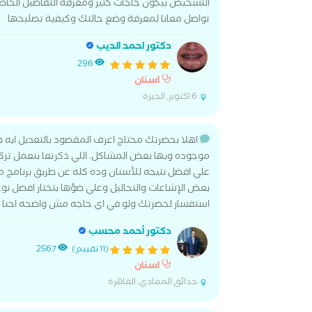
التشخيص بيكون حاجات كتير ومعرفة التفاصيل الخاصة
تواصل معانا لمعرفة وضع حالتك وكيفية تصليحها
دكتور احمد الديب
296
اسنان
6 اكتوبر, الجيزة
اهلا بحضرتك محتاج اعرف المقصود بالتعديل ايه ه
موجوده وبها بعض المشاكل. اللي ذكرتعا بنعمل تركيبا
علي افضل نتيجه للأسنان وده كله عن طريق برنامج 
بعض الإشاعات والتحاليل وعلي ضؤها بتختار افضل نوع
استفسار لحضرتك ولو في اي حاجه مش واضحه احنا 
دكتور أحمد محسب
(11 تقييم)
2567
اسنان
حدائق المعادي, القاهرة