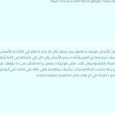
 بحالتك ووضع الخطة العلاجية بناءا عليها
ل الأسنان موجوده بالفعل بس فيها تاكل او عدم انتظام في الفك ام الأسنان. 
ت تجميليه زي الفنير وأعاده رسم الأسنان وان كان في مشكله في اللثه أيضا ب
معينه بالكمبيوتر وان كانت مش موجوده بنعمل زراعه افضل بس ده بتوقف علي 
 زرعه تناسب الحاله وبنركب تركيبات زيركونيم وفي حاله علي قناتنا علي ال
مع حضرتك في اي وقت واي استفسار شرفتنا يا فندم