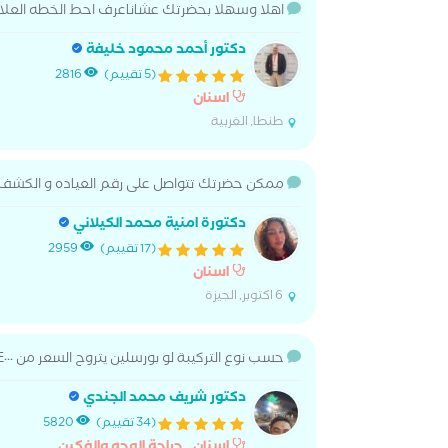
اهلا وسهلا بحضرتك عشاناعرف احط الخطه العلا
دكتور أحمد محمود خليفة
(5 تقييم)
2816
اسنان
طنطا, الغربية
ممكن حضرتك تتواصل على رقم العياده و الكشف ل
دكتورة امنية محمد الكيلاني
(17 تقييم)
2959
اسنان
6 اكتوبر, الجيزة
حسب نوع التركيبة لو بورسلين يتروح السعر من ٤٠٠٠ الي ٦٠٠٠ لو زركونيم من ١٢٠٠٠ الي ١٠٥٠٠
دكتور شريف محمد الجندي
(34 تقييم)
5820