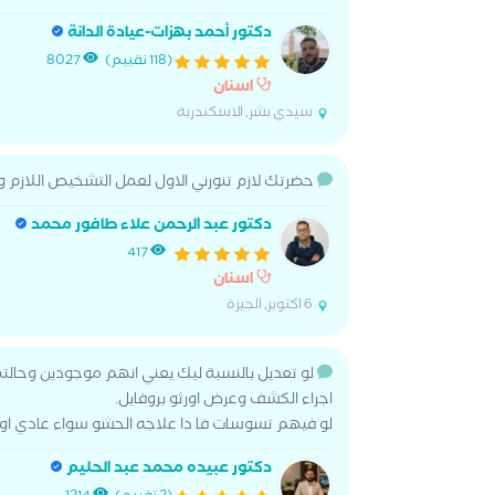
دكتور أحمد بهزات-عيادة الدانة
(118 تقييم)
8027
اسنان
سيدي بشر, الاسكندرية
حضرتك لازم تنورني الاول لعمل التشخيص اللازم 
دكتور عبد الرحمن علاء طافور محمد
417
اسنان
6 اكتوبر, الجيزة
لو تعديل بالنسبة ليك يعني انهم موجودين وحا
اجراء الكشف وعرض اورثو بروفايل.
لو فيهم تسوسات فا دا علاجه الحشو سواء عادي ا
دكتور عبيده محمد عبد الحليم