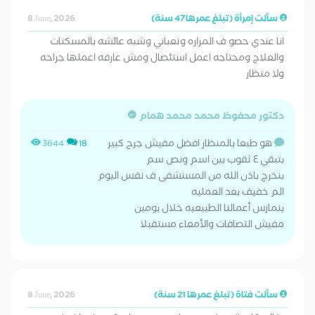
سألت إمرأة (تبلغ عمرها 47 سنة)
8 June, 2026
انا عندي حصو ف المراره وتعباني وشبه عائشه بالمسكنات
والعلاج ومحتاجه اعمل استئصال ومش عارفه اعملها جراحه
ولا منظار
دكتور محفوظ محمد محمد همام
هو طبعا بالمنظار افضل مفيش جرح كبير
3644
18
بتبقي ٤ ثقوب بين اسم ونص سم
بنخرج باذن الله من المستشفى ف نفس اليوم
الم خفيف بعد العمليه
بنمارس أعمالنا الطبيعيه خلال يومين
مفيش التصاقات والأمعاء مستقبلا
سألت فتاة (تبلغ عمرها 21 سنة)
8 June, 2026