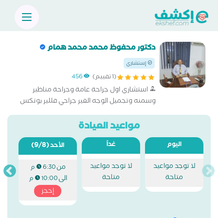
دكتور محفوظ محمد محمد همام
إستشاري
(1 تقييم)
456
استشاري اول جراحة عامة وجراحة مناظير
وسمنه وتجميل الوجه الغير جراحي فللير بوتكس
خيوط شد الوجه والرقبه
مواعيد العيادة
اليوم
غداً
(9/8)
الأحد
لا توجد مواعيد
لا توجد مواعيد
من
6:30 م
متاحة
متاحة
الى
10:00 م
إحجز