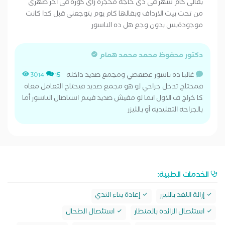
بقالى كام شهر فى دى حاجه محجره زاى كوره فى اخر ضهرى
من تحت بيت الارداف وبقالها كام يوم بتوجعنى قبل كدا كانت
موجودةبس بدون وجع هل ده الناسور
دكتور محفوظ محمد محمد همام
غالبا ده ناسور عصعصي ومجمع صديد داخله
3014
15
فمحتاج تدخل جراحي لو هو مجمع صديد فيحتاج التعامل معاه
كا خراج ف الاول انما لو مفيش صديد فيتم استاصال الناسور أما
بالجراحه التقليديه أو بالليزر
الخدمات الطبية:
إزالة اللغد بالليزر
إعادة بناء الثدي
استئصال الزائدة بالمنظار
استئصال الطحال