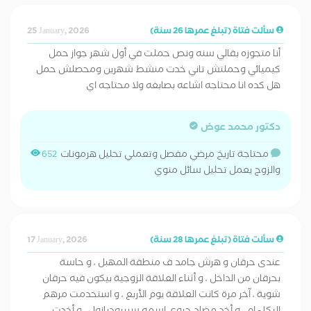
سألت فتاة (تبلغ عمرها 26 سنة)
25 January, 2026
أنا متجوزه بقالي سنه ونص حملت في أول شهر جواز حمل
كيميائي وحملتش تاني خدت منشط شهرين ومحصلش حمل
هل كده انا محتاجه اشاعه بصابغه ولا محتاجه اي
دكتور محمد عوض
محتاجة تاريخ مرضي مفصل وتعملي تحليل هرمونات
652
والزوج يعمل تحليل سائل منوي
سألت فتاة (تبلغ عمرها 28 سنة)
17 January, 2026
عندى حرقان و هرش جامد ف منطقة المهبل ، و حاسة
بحرقان من الداخل ، و أثناء العلاقة الزوجية بيكون فيه حرقان
شوية ، آخر مرة كانت العلاقة يوم الأربع ، و استخدمت مرهم