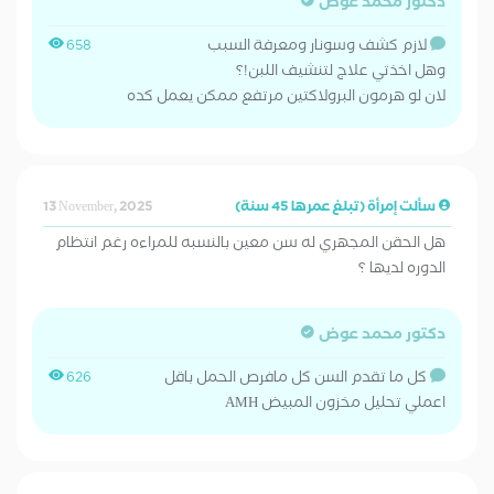
دكتور محمد عوض
لازم كشف وسونار ومعرفة السبب
658
وهل اخذتي علاج لتنشيف اللبن!؟
لان لو هرمون البرولاكتين مرتفع ممكن يعمل كده
سألت إمرأة (تبلغ عمرها 45 سنة)
13 November, 2025
هل الحقن المجهري له سن معين بالنسبه للمراءه رغم انتظام
الدوره لديها ؟
دكتور محمد عوض
كل ما تقدم السن كل مافرص الحمل باقل
626
اعملي تحليل مخزون المبيض AMH