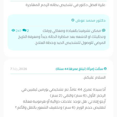
عايزة افضل دكتور في تشخيص بطانه الرحم المهاجرة
دكتور محمد عوض
ممكن تشرفينا بالعيادة ومعاكي ورقك
247
2
وتحاليلك او الاشعه بعد مناظرة الحالة جيداً ومعرفة التاريخ
المرضي للوصول للتشخيص الحيد وخطة العلاج.
سألت إمرأة (تبلغ عمرها 44 سنة)
7 July, 2026
السلام عليكم،
أنا سيدة عمري 44 عاماً، تم تشخيصي بورمين ليفيين في
الرحم: الأول (6 سم) والثاني (2 سم)
أرجو إفادتي: هل توجد علاجات دوائية أو هرمونية فعالة
لتقليص حجم الورم (6 سم) وتخفيف الشعور بالثقل والألم؟