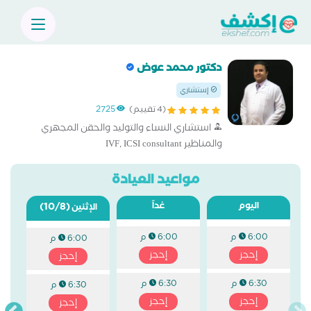
دكتور محمد عوض
إستشاري
(4 تقييم)
2725
استشاري النساء والتوليد والحقن المجهري
والمناظير IVF, ICSI consultant
مواعيد العيادة
اليوم
غداً
(10/8)
الإثنين
6:00 م
6:00 م
6:00 م
إحجز
إحجز
إحجز
6:30 م
6:30 م
6:30 م
إحجز
إحجز
إحجز