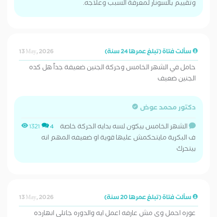
وتقييم بالسونار لمعرفة السبب وعلاجه.
سألت فتاة (تبلغ عمرها 24 سنة)
13 May, 2026
حامل في الشهر الخامس وحركة الجنين ضعيفة جداً هل كده
الجنين ضعيف
دكتور محمد عوض
الشهر الخامس بيكون لسه بدايه الحركة خاصة
1321
4
ف البكرية مايتحكمش عليها قوية او ضعيفه المهم انه
بيتحرك
سألت فتاة (تبلغ عمرها 20 سنة)
13 May, 2026
عوزه احمل وي مش عارفه اعمل ايه والدوره جاتلي انهارده