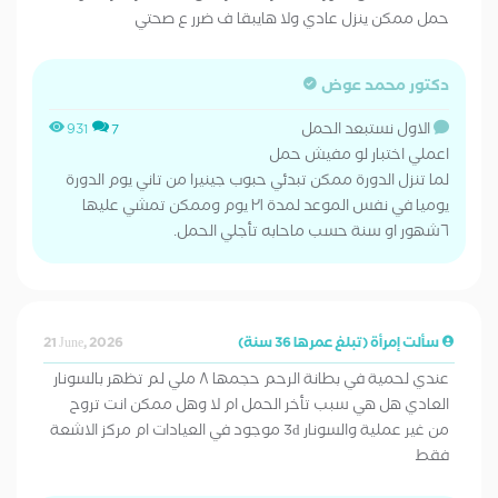
حمل ممكن ينزل عادي ولا هايبقا ف ضرر ع صحتي
دكتور محمد عوض
الاول نستبعد الحمل
931
7
اعملي اختبار لو مفيش حمل
لما تنزل الدورة ممكن تبدئي حبوب جينيرا من تاني يوم الدورة
يوميا في نفس الموعد لمدة ٢١ يوم وممكن تمشي عليها
٦شهور او سنة حسب ماحابه تأجلي الحمل.
سألت إمرأة (تبلغ عمرها 36 سنة)
21 June, 2026
عندي لحمية في بطانة الرحم حجمها ٨ ملي لم تظهر بالسونار
العادي هل هي سبب تأخر الحمل ام لا وهل ممكن انت تروح
من غير عملية والسونار 3d موجود في العيادات ام مركز الاشعة
فقط