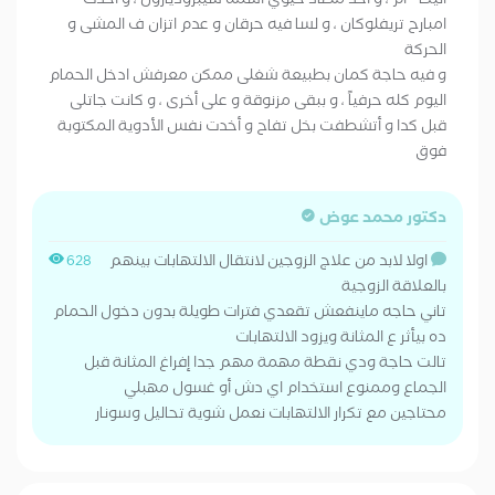
اليكا - ام ، و أخد مضاد حيوي اسمه سيبروديازول ، و أخدت
امبارح تريفلوكان ، و لسا فيه حرقان و عدم اتزان ف المشى و
الحركة
و فيه حاجة كمان بطبيعة شغلى ممكن معرفش ادخل الحمام
اليوم كله حرفياً ، و ببقى مزنوقة و على أخرى ، و كانت جاتلى
قبل كدا و أتشطفت بخل تفاح و أخدت نفس الأدوية المكتوبة
فوق
دكتور محمد عوض
اولا لابد من علاج الزوجين لانتقال الالتهابات بينهم
628
بالعلاقة الزوجية
تاني حاجه ماينفعش تقعدي فترات طويلة بدون دخول الحمام
ده بيأثر ع المثانة ويزود الالتهابات
تالت حاجة ودي نقطة مهمة مهم جدا إفراغ المثانة قبل
الجماع وممنوع استخدام اي دش أو غسول مهبلي
محتاجين مع تكرار الالتهابات نعمل شوية تحاليل وسونار