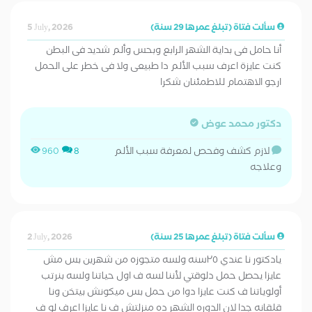
سألت فتاة (تبلغ عمرها 29 سنة)
5 July, 2026
أنا حامل فى بداية الشهر الرابع وبحس وألم شديد فى البطن
كنت عايزة اعرف سبب الألم دا طبيعى ولا فى خطر على الحمل
ارجو الاهتمام للاطمئنان شكرا
دكتور محمد عوض
لازم كشف وفحص لمعرفة سبب الألم
960
8
وعلاجه
سألت فتاة (تبلغ عمرها 25 سنة)
2 July, 2026
يادكتور نا عندي ٢٥سنه ولسه متجوزه من شهرين بس مش
عايزا يحصل حمل دلوقتي لأننا لسه ف اول حياتنا ولسه بنرتب
أولوياتنا ف كنت عايزا دوا من حمل بس ميكونش بيتخن ونا
قلقانه جدا لان الدوره الشهر ده منزلتش ف نا عايزا اعرف لو ف