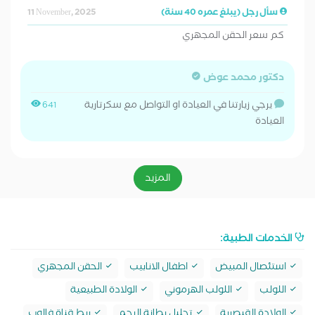
سأل رجل (يبلغ عمره 40 سنة)
11 November, 2025
كم سعر الحقن المجهري
دكتور محمد عوض
يرجي زيارتنا في العيادة او التواصل مع سكرتارية
641
العيادة
المزيد
الخدمات الطبية:
استئصال المبيض
اطفال الانابيب
الحقن المجهري
اللولب
اللولب الهرموني
الولادة الطبيعية
الولادة القيصرية
تحليل بطانة الرحم
ربط قناة فالوب