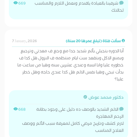
شرفينا بالعيادة يافندم ونعمل اللازم والمناسب
669
لحالتك
سألت فتاة (تبلغ عمرها 20 سنة)
7 January, 2026
أنا الدوره بتجيلي بألم شديد جدا مع وجع ف معدتي وترجيع
وبمنع الاكل وبتقعد ست ايام منتظمه ف النزول هل كدا ف
خطوره عليا وانا انسه وعندي عشرين سنه وهيا من ساعت ما
بدأت تيجي وهيا نفس الالم هل كدا عندي حاجه وهل خطر
عليا؟
دكتور محمد عوض
الالم الشديد بالوصف ده دليل على وجود بطانة
668
الرحم المهاجرة
لازم كشف وتاريخ مرضي كامل لمعرفة سبب الألم ووصف
العلاج المناسب