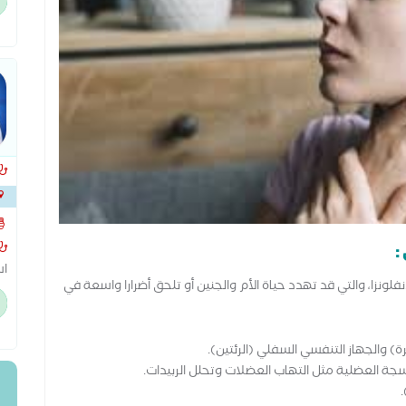
وت
ال
بجوا
:
فلونزا، والتي قد تهدد حياة الأم والجنين أو تلحق أضرارا واسعة في
بط
سو
ة) والجهاز التنفسي السفلي (الرئتين).
تج
أنسجة العضلية مثل التهاب العضلات وتحلل الربيدات.