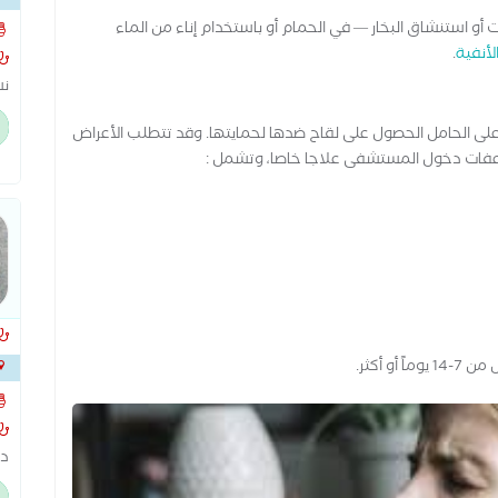
 أو استنشاق البخار — في الحمام أو باستخدام إناء من الماء
لأنفية
.
نس
اخ
 على الحامل الحصول على لقاح ضدها لحمايتها. وقد تتطلب الأعراض
ال
اعفات دخول المستشفى علاجا خاصا، وتشمل :
ال
سو
تج
 أكثر.
دك
ال