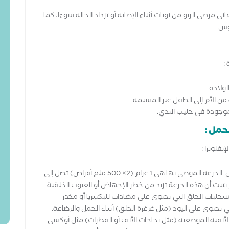
اني مرضى الربو من نوبات أثناء الإصابة أو تزداد الحالة سوءا، كما
وس.
:
ولادة.
 من الأم إلى الطفل عبر المشيمة.
موجودة في حليب الثدي.
لحمل :
نفلونزا :
أدوية خفض درجة الحرارة خلال الحمل : الباراسيتامول: الجرعة الموصى بها هي 1 غرام (2× 500 ملغ أقراص) تصل إلى
حلبات الحلق التي تحتوي على مضادات للبكتيريا أو مخدر
تحتوي على اليود (مثل غرغرة الحلق) أثناء الحمل والرضاعة.
الأنفية الموضعية (مثل بخاخات الأنف أو القطرات) مثل أوكسي