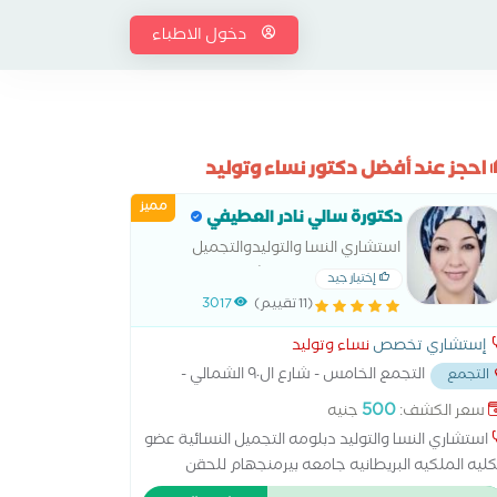
دخول الاطباء
احجز عند أفضل دكتور نساء وتوليد
مميز
دكتورة سالي نادر العطيفي
استشاري النسا والتوليدوالتجميل
النسائى -جامعة عين شمس
إختيار جيد
(11 تقييم)
3017
إستشاري تخصص
نساء وتوليد
التجمع الخامس - شارع ال٩٠ الشمالي -
التجمع
 المستشفي الجوي
...
500
سعر الكشف:
جنيه
استشاري النسا والتوليد دبلومه التجميل النسائية عضو
كليه الملكيه البريطانيه جامعه بيرمنجهام للحقن
مجهري و اطفال الانابيب متخصصة فى ( الولادة