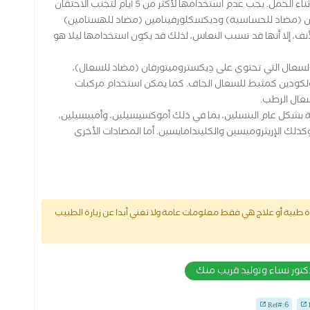
ميتازولين وإكسيلوميتازولين تعتبر آمنة للاستخدام أثناء الحمل. يجب عدم استخدامها لأكثر من 5 أيام لتجنب الاحتقان
امين (مضاد للحساسية) وديكسكلورفينامين (مضاد للهستامين)
أنف، إلا أنها قد تسبب النعاس، لذلك قد يكون استخدامها ليلا هو
السعال التي تحتوي على دِيكستروميتورفان (مضاد للسعال)،
لكودين كمثبط للسعال الجاف. كما يمكن استخدام مركبات
عال الرطب.
ة بشكل عام البنسلين، بما في ذلك أموكسيسيلين، وأمبيسيلين،
لك الإريثروميسين والكليندامايسين. أما المضادات الأخرى
طبية أو علاج هي فقط معلومات عامة ولا تغني أبدا عن زيارة الطبيب
كتور نساء وتوليد قريب منك
Ref#:6