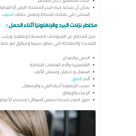
تجنب استنشاق دخان السجائر.
يمكن أن تساعد مياه البحر المملحة (الرش أو القطرات
الساخن) في تفكيك المخاط وتقليل جفاف
الجيوب ا
مخاطر نزلات البرد والإنفلونزا أثناء الحمل :
تنتج المخاطر عن الفيروسات المسببة للإنفلونزا، ويجب
الشديدة والمفاجئة التي تتطور سريعا وتترافق مع مض
الحمى والصداع.
القشعريرة وآلام العضلات الشاملة.
السعال و احتقان وسيلان الأنف.
آلام
الحلق
.
تسبب الإنفلونزا أحيانا القيء والإسهال.
الإعياء والإرهاق.
ضيق الصدر (نتيجة احتباس السوائل) وتستمر الأعراض من 7-14 يوماً أو