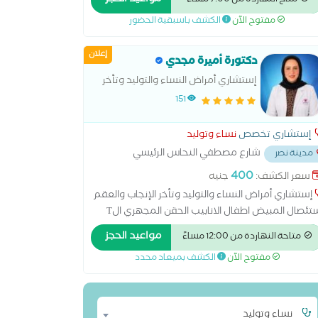
مواعيد الحجز
متاح النهاردة من 7:00 مساءً
شوهات الأجنه _القصر العيني استشاري الحقن
مفتوح الآن
الكشف باسبقية الحضور
مجهري مستشفى آدم الدولي
إعلان
دكتورة أميرة مجدي
إستشاري أمراض النساء والتوليد وتأخر
الإنجاب والعقم
151
إستشاري تخصص
نساء وتوليد
شارع مصطفي النحاس الرئيسي
مدينة نصر
ر مدرسه المنهل
...
400
سعر الكشف:
جنيه
إستشاري أمراض النساء والتوليد وتأخر الإنجاب والعقم
استئصال المبيض اطفال الانابيب الحقن المجهري الT
الT الهرموني الولادة الطبيعية الولادة القيصرية تحليل
مواعيد الحجز
متاحة النهاردة من 12:00 مساءً
انة الرحم ربط قناة فالوب رعاية ما قبل الولادة وبعدها
مفتوح الآن
الكشف بميعاد محدد
نار سونار ثلاثي الابعاد سونار رباعي الابعاد عمليات
ميل المهبل عملية استئصال الرحم بالمنظار
نساء وتوليد