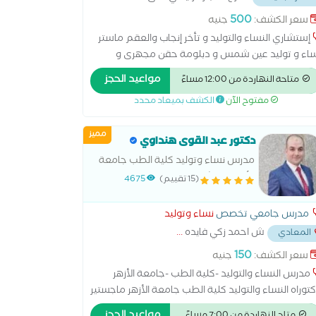
500
سعر الكشف:
جنيه
إستشاري النساء والتوليد و تأخر إنجاب والعقم ماستر
اء و توليد عين شمس و دبلومة حقن مجهرى و
صاب مساعد قصر عينى استئصال المبيض اطفال
مواعيد الحجز
متاحة النهاردة من 12:00 مساءً
انابيب الحقن المجهري الولادة الطبيعية الولادة
مفتوح الآن
الكشف بميعاد محدد
قيصرية تحليل بطانة الرحم رعاية ما قبل الولادة وبعدها
نار سونار ثلاثي الابعاد سونار رباعي الابعاد عمليات
مميز
ميل المهبل عملية استئصال الرحم بالمنظار
دكتور عبد القوى هنداوي
مدرس نساء وتوليد كلية الطب جامعة
الأزهر، استشاري الحقن المجهري وطب
(15 تقييم)
4675
الجنين
مدرس جامعي تخصص
نساء وتوليد
ش احمد زكي فايده
...
المعادي
150
سعر الكشف:
جنيه
مدرس النساء والتوليد -كلية الطب -جامعة الأزهر
توراه النساء والتوليد كلية الطب جامعة الأزهر ماجستير
نساء والتوليد المركز الدولي الإسلامي زميل طب الجنين