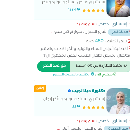
أستشارى أمراض النساء والتوليد وتأخر
الانجاب والعقم
1384
إستشاري تخصص
نساء وتوليد
شارع الطيران ـ بجوار توكيل بيچو
...
مدينة نصر
450
سعر الكشف:
جنيه
أخصائية أمراض النساء والتوليد وتأخر الانجاب والعقم
استئصال المبيض اطفال الانابيب الحقن المجهري الT
الT الهرموني الولادة الطبيعية الولادة القيصرية تحليل
مواعيد الحجز
متاحة النهاردة من 1:00 مساءً
انة الرحم ربط قناة فالوب رعاية ما قبل الولادة وبعدها
مفتوح الآن
الكشف باسبقية الحضور
نار سونار ثلاثي الابعاد سونار رباعي الابعاد عمليات
ميل المهبل عملية استئصال الرحم بالمنظار
إعلان
دكتورة دينا نجيب
إستشاري النساء والتوليد و تأخر إنجاب
والعقم ماستر نساء و توليد عين
33
شمس و دبلومة حقن مجهرى و
اخصاب مساعد قصر عينى
إستشاري تخصص
نساء وتوليد
شارع الحجاز الرئيسي أعلى
...
مصر الجديدة