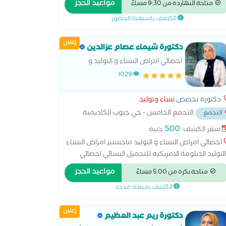
مواعيد الحجز
متاحة النهاردة من 9:30 مساءً
طبيعية والقيصرية - الربط- وتكيس المبايض- المناظير -
الكشف باسبقية الحضور
حقن المجهرى - تجميل النسائى- تاخر الانجاب - العقم )
إعلان
دكتورة شيماء عصام عزالدين
اخصائي امراض النساء و التوليد و
التجميل النسائي ماجستير جامعة
1029
الاسكندرية دبلومة الامريكية في
التجميل النسائي
دكتورة تخصص
نساء وتوليد
التجمع الخامس - حي جنوب الكاديمية
التجمع
الشارع بين مسجد الشرطه ومسجد حسن
500
سعر الكشف:
جنيه
بتلي
...
اخصائي امراض النساء و التوليد ماجستير امراض النساء
لتوليد الدبلومة الامريكيه للتجميل النسائي اخصائي
لاح و ترميم المهبل ما بعد الولادات الطبيعية علاج
مواعيد الحجز
متاحة بكرة من 5:00 مساءً
تشنج المهبلي علاج تاخر الحمل و المناظير الجراحيه
الكشف بميعاد محدد
إعلان
دكتورة ريم عبد العظيم