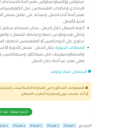
الارتدادي ومضادات الهيستامين، مثل الكلورفينير
تعتبر آمنة أثناء الحمل. وتساعد على تقليل سيلان ال
الخيار الأفضل.
أدوية السعال خلال الحمل : يمكن استخدام محاليل 
وثنائي هيدروكودين (مهدئ ومضاد للسعال)، والفو
تحتوي على البرومكسين أو الغايفينسين لتخفيف الس
المضادات الحيوية
خلال الحمل : تشمل الأدوية الآمن
والسيفالوسبورينات مثل سيفاكلور، وسيفالكسين، وكذ
فهي تعتبر غير آمنة خلال الحمل.
التخصص
:
نساء وتوليد
المعلومات المذكورة في المدونة الطبية ليست إستشارة 
أو أخذ علاجات دون إستشارة الطبيب المعالج
احجز ميعاد عند د
المراجع:
Ref#:5
Ref#:4
Ref#:3
Ref#:2
Ref#:1