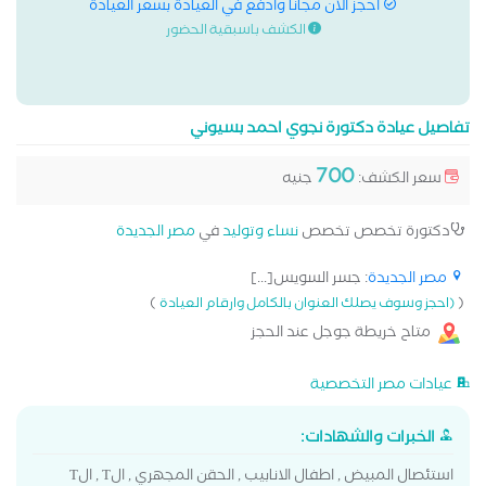
احجز الان مجانا وادفع في العيادة بسعر العيادة
الكشف باسبقية الحضور
تفاصيل عيادة دكتورة نجوي احمد بسيوني
700
سعر الكشف:
جنيه
دكتورة تخصص تخصص
نساء وتوليد
في
مصر الجديدة
مصر الجديدة
: جسر السويس[...]
)
(
(احجز وسوف يصلك العنوان بالكامل وارقام العيادة
متاح خريطة جوجل عند الحجز
عيادات مصر التخصصية
الخبرات والشهادات:
استئصال المبيض , اطفال الانابيب , الحقن المجهري , الT , الT