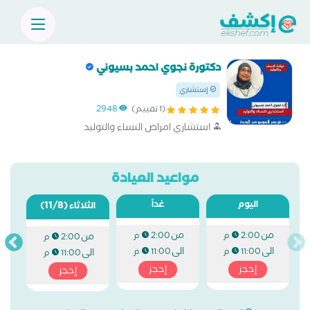
دكتورة نجوي احمد بسيوني
إستشاري
(1 تقييم)
2948
استشاري امراض النساء والتوليد
مواعيد العيادة
اليوم
غداً
(11/8)
الثلاثاء
من
من
2:00 م
2:00 م
من
2:00 م
الى
الى
11:00 م
11:00 م
الى
11:00 م
إحجز
إحجز
إحجز