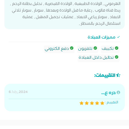
الهرموني , الولادة الطبيعية , الولادة القيصرية , تحليل بطانة الرحم ,
ربط قناة فالوب , رعاية ما قبل الولادة وبعدها , سونار , سونار ثلاثي
الابعاد , سونار رباعي الابعاد , عمليات تجميل المهبل , عملية
استئصال الرحم بالمنظار ,
مميزات العيادة
تكييف
تلفزيون
دفع الكتروني
تحاليل داخل العيادة
التقييمات:
دره ع...
6 July, 2024
التقييم :