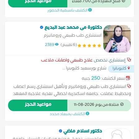
مواعيد الحجز
متاح النهاردة من 7:00 مساءً
الكشف باسبقية الحضور
دكتورة مى محمد عبد البديع
استشاري طب طبيعي وروماتيزم
(6 تقييم)
2389
إستشاري تخصص
علاج طبيعي واصابات ملاعب
شارع بورسعيد كليوبترا
...
كليوباترا
250
سعر الكشف:
جنيه
استشاري طب طبيعي وروماتيزم وتأهيل استشاري رسم اعصاب
وتخطيط عضلات .جامعه اسكندريه اخصائي تغذيه علاجيه المعهد
القومي للتغذيه-القاهره
مواعيد الحجز
متاحة من يوم 2026-08-11
الكشف بميعاد محدد
دكتور اسلام ماضي