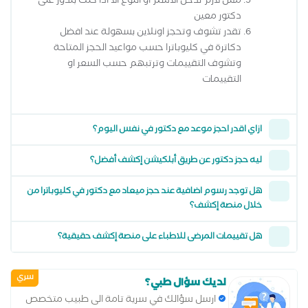
مش لازم تدخل الاسم او النوع الا اذا كنت بتدور على
دكتور معين
تقدر تشوف وتحجز اونلاين بسهولة عند افضل
دكاترة في كليوباترا حسب مواعيد الحجز المتاحة
وتشوف التقييمات وترتبهم حسب السعر او
التقييمات
ازاي اقدر احجز موعد مع دكتور في نفس اليوم؟
ليه حجز دكتور عن طريق أبلكيشن إكشف أفضل؟
هل توجد رسوم اضافية عند حجز ميعاد مع دكتور في كليوباترا من
خلال منصة إكشف؟
هل تقييمات المرضى للاطباء على منصة إكشف حقيقية؟
سري
لديك سؤال طبي؟
ارسل سؤالك في سرية تامة الى طبيب متخصص