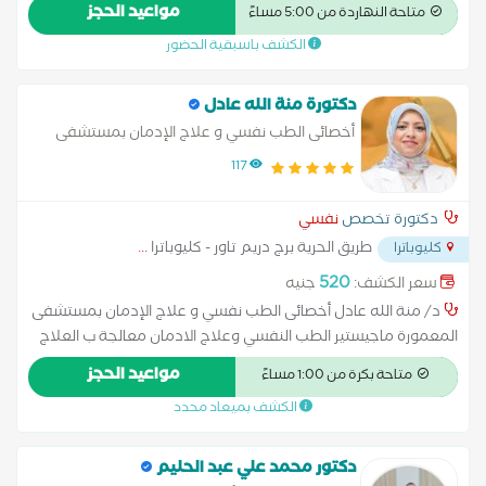
مواعيد الحجز
متاحة النهاردة من 5:00 مساءً
الكشف باسبقية الحضور
دكتورة منة الله عادل
أخصائى الطب نفسي و علاج الإدمان بمستشفى
المعمورة
117
دكتورة تخصص
نفسي
طريق الحرية برج دريم تاور - كليوباترا
...
كليوباترا
520
سعر الكشف:
جنيه
د/ منة الله عادل أخصائى الطب نفسي و علاج الإدمان بمستشفى
المعمورة ماجيستير الطب النفسي وعلاج الادمان معالجة ب العلاج
المعرفى السلوكى من الجمعية المصرية للعلاج المعرفى السلوكى
مواعيد الحجز
متاحة بكرة من 1:00 مساءً
معالجة ب نموذج جوتمان للعلاج الزواجى من معهد AIP
الكشف بميعاد محدد
دكتور محمد علي عبد الحليم