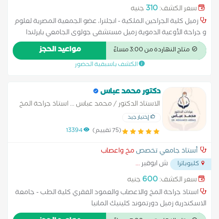
310
سعر الكشف:
جنيه
زميل كلية الجراحين الملكية - انجلترا، عضو الجمعية المصرية لعلوم
و جراحة الأوعية الدموية زميل مستشفى جولوى الجامعي بايرلندا
مواعيد الحجز
متاح النهاردة من 3:00 مساءً
الكشف باسبقية الحضور
دكتور محمد عباس
الاستاذ الدكتور / محمد عباس ... استاذ جراحة المخ
والاعصاب والعمود الفقري
إختيار جيد
(75 تقييم)
13394
أستاذ جامعي تخصص
مخ واعصاب
ش ابوقير
...
كليوباترا
600
سعر الكشف:
جنيه
استاذ جراحة المخ والاعصاب والعمود الفقري كلية الطب - جامعة
الاسكندرية زميل دورتموند كلينيك المانيا