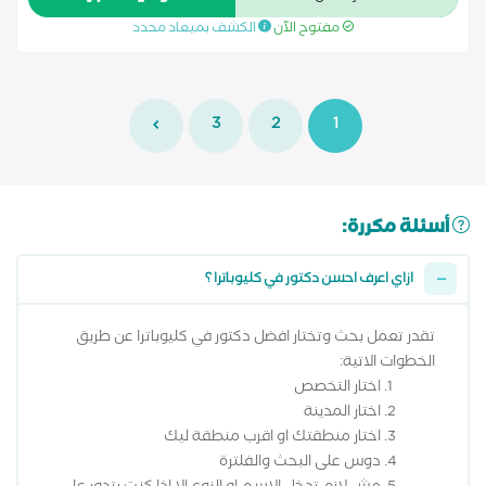
علمية حديثة. حاصلة على دورات متخصصة في العلاج المعرفي
مفتوح الآن
الكشف بميعاد محدد
السلوكي (CBT) لعلاج المواد الإدمانية، والاكتئاب، والوسواس
القهري، واضطرابات الشخصية. كما حصلت على تدريب في العلاج
الجدلي السلوكي (DBT) الذي يركز على تنظيم الانفعالات وإدارة
المشاعر وتحسين مهارات التعامل مع الضغوط. تهدف إلى مساعدة
3
2
1
المرضى على فهم أنفسهم بشكل أعمق، وتطوير مهارات نفسية
تساعدهم على تحقيق التوازن النفسي وتحسين جودة حياتهم.
أسئلة مكررة:
ازاي اعرف احسن دكتور في كليوباترا ؟
تقدر تعمل بحث وتختار افضل دكتور في كليوباترا عن طريق
الخطوات الاتية:
اختار التخصص
اختار المدينة
اختار منطقتك او اقرب منطقة ليك
دوس على البحث والفلترة