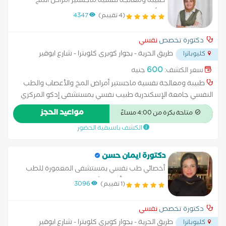
طبيبة ومعالجة نفسية ماجستير أمراض المخ
والأعصاب والطب النفسي جامعة الإسكندرية طبيب
(4 تقييم)
4347
نفسي بمستشفى إدكو المركزي .
دكتورة تخصص
نفسي
طريق الحرية - بجوار كوبرى كلوبترا - شارع ابوقير
كليوباترا
بجانب صيدليه جاب الله
...
600
سعر الكشف:
جنيه
طبيبة ومعالجة نفسية ماجستير أمراض المخ والأعصاب والطب
النفسي جامعة الإسكندرية طبيب نفسي بمستشفى إدكو المركزي
خدمات الطبيب علاج حالات اضطرابات الشخصية واضطرابات تنظيم
مواعيد الحجز
متاحة بكرة من 4:00 مساءً
المشاعر بنموذج العلاج الجدلي السلوكي والعلاج بالقبول والالتزام.
الكشف باسبقية الحضور
علاج اضطرابات القلق والاكتئاب وثنائي القطب.
دكتورة ايمان حسن
أخصائي طب نفسي بمستشفى المعمورة للطب
النفسي، إحدى أكبر المؤسسات الرائدة في مجال
(1 تقييم)
3096
الطب النفسي في مصر. أتمتع بخبرة تمتد لأكثر من
7 سنوات في العمل كطبيبة نفسية، حيث
دكتورة تخصص
نفسي
طريق الحرية - بجوار كوبرى كلوبترا - شارع ابوقير
كليوباترا