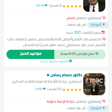
احمد ماهر
(3 تقييم)
2078
إستشاري تخصص
اسنان
ش بور سعيد
...
كليوباترا
100
سعر الكشف:
جنيه
ماجستير طب الفم وأمراض اللثة والتشخيص جميع تخصصات طب
الأسنان مدير عام مستشفي احمد ماهر مدير إدارة الاسنان
بمستشفيات المؤسسة العلاجيه
مواعيد الحجز
متاح بكرة من 6:00 مساءً
الكشف بميعاد محدد
دكتور حسام رسلان
استشاري جراحة الأوعية الدموية والقدم السكري،
توسيع الشراين الطرفية بواسطة البالون والدعامات
(52 تقييم)
7498
دكتور جراحة اوعية دموية متخصص في جراحة
اوعية دموية بالغين و علاج قدم
إستشاري تخصص
جراحة اوعية دموية
ش بور سعيد
...
كليوباترا