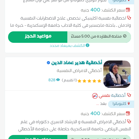
بجوار كوبري كليوباترا ش ابو قير علي أول الشارع
كليوباترا
معرض عربيات إسمه Primem car
...
400
سعر الكشف:
جنيه
اخصائية نفسية اكلينيكى تخصص علاج الاضطرابات النفسية
وادمان ـ باحثة ماجستير فى كلية الاداب جامعة الإسكندرية - خبرة ما
يزيد عن سنتين بالمجال باستخدام العلاج المعرفي السلوكي (سي بي
مواعيد الحجز
متاحة النهاردة من 5:00 مساءً
تي) وتقنيات تعديل السلوك متخصصة فى العلاج المعرفي السلوكي
الكشف بميعاد محدد
لاضطراب كرب ما بعد الصدمة والوسواس القهرى والادمان. - خبرة
في العمل مع مرضى الإدمان وتطوير خطط علاجية فردية مبنية على
أحدث الأبحاث العلمية.
أخصائية هدير عماد الدين
أخضائي الامراض النفسية
(1 تقييم)
828
أخصائية
نفسي
بعد
...
كليوباترا
400
سعر الكشف:
جنيه
أخضائي الامراض النفسية و الارشاد الاسري دكتوراه في علم
النفس الرياضي جامعة الاسكندرية حاصلة على دبلومة الأخصائي
النفسي مدربة في منصة الصحة النفسية والارشاد الاسري اخصائي