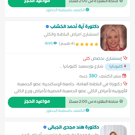
مواعيد الحجز
متاحة النهاردة من 2:00 مساءً
النفسي الحركي وتعديل السلوك والارشاد الاسري والتعافي من
الكشف باسبقية الحضور
الادمان اخصائي نفسي حركي وتعديل سلوك للاطفال الاسوياء وغير
الاسوياء محاضر لدورة مدربين الدعم النفسي عضو النقابه المهنية
لاصابات والتاهيل وعضو عامل
دكتورة آية أحمد الخشاب
استشاري امراض الباطنة والكلي
(4 تقييم)
1695
إستشاري تخصص
كلى
شارع بورسعيد كليوباترا
...
كليوباترا
380
سعر الكشف:
جنيه
دكتوراة في الباطنة العامة- جامعة الإسكندرية عضو الجمعية
الأوروبية لأمراض الكلي عضو الجمعية المصرية لأمراض وزرع الكلي
مواعيد الحجز
متاحة النهاردة من 2:00 مساءً
الكشف باسبقية الحضور
دكتورة هند مجدى الجبالى