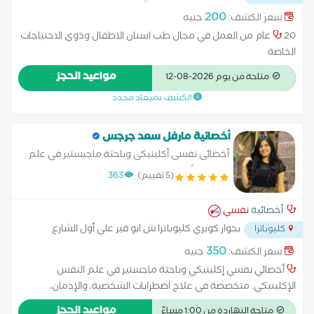
200
سعر الكشف:
جنيه
20 عام من العمل في مجال طب اسنان الاطفال وذوي الاحتياجات
الخاصة
مواعيد الحجز
متاحة من يوم 2026-08-12
الكشف بميعاد محدد
أخصائية مارفل سعد جرجس
أخصائى نفسى أكلينيكى وباحثة ماجيستير في علم
النفس الأكلينيكي
(5 تقييم)
363
أخصائية
نفسي
بجوار كوبري كليوباترا ش ابو قير علي أول الشارع
كليوباترا
معرض عربيات إسمه Primem car
...
350
سعر الكشف:
جنيه
أخصائي نفسي إكلينيكي وباحثة ماجستير في علم النفس
الإكلينيكي. متخصصة في علاج اضطرابات الشخصية، والإدمان،
ومختلف الاضطرابات النفسية، مع الاعتماد على أساليب علاجية
مواعيد الحجز
متاحة النهاردة من 1:00 مساءً