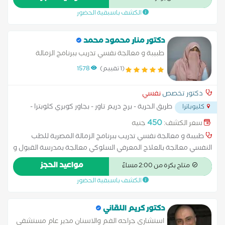
السلوكي و العلاج بالتقبل و الإلتزام نفسي بالغين سيستم الدكتور
الكشف باسبقية الحضور
تحويل جزء من سعر الجلسه لتاكيد الحجز
دكتور منار محمود محمد
طبيبة و معالجة نفسي تدريب ببرنامج الزمالة
المصرية للطب النفسي
(1 تقييم)
1578
دكتور تخصص
نفسي
طريق الحرية - برج دريم تاور - بجاور كوبري كلوبترا -
كليوباترا
شارع ابو قير بجانب صيدلية جاب الله
...
450
سعر الكشف:
جنيه
طبيبة و معالجة نفسي تدريب ببرنامج الزمالة المصرية للطب
النفسي معالجة بالعلاج المعرفي السلوكي معالجة بمدرسة القبول و
الالتزام معالجة بنظام العائلة الداخلي متخصص نفسي بلغين سبستم
مواعيد الحجز
متاح بكرة من 2:00 مساءً
الدكتور تحويل جزء من سعر الجلسه لتاكيد الحجز
الكشف باسبقية الحضور
دكتور كريم اللقاني
استشاري جراحه الفم والاسنان مدير عام مستشفي