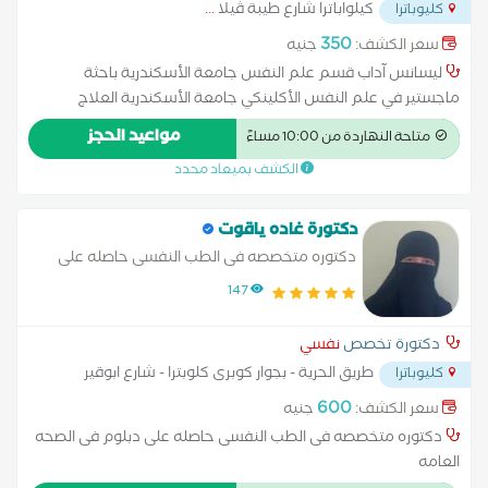
كيلواباترا شارع طيبة ڤيلا
...
كليوباترا
350
سعر الكشف:
جنيه
ليسانس آداب قسم علم النفس جامعة الأسكندرية باحثة
ماجستير في علم النفس الأكلينكي جامعة الأسكندرية العلاج
المعرفي السلوكي العلاج الجدلي السلوكي العلاج بالتحليل النفسي
مواعيد الحجز
متاحة النهاردة من 10:00 مساءً
العلاج بالقبول والالتزام العلاج بالفن العلاج المعرفي السلوكي
الكشف بميعاد محدد
لاضطراب القلق والرهاب الاجتماعي. العلاج المعرفي السلوكي
لاضطراب الوسواس القهري. العلاج المعرفي السلوكي لاضطراب كرب
ما بعد الصدمة. العلاج المعرفي السلوكي لاضطرابات الشخصية.
دكتورة غاده ياقوت
العلاج المعرفي السلوكي للأكتئاب. أخلاقيات ممارسة مهنة المعالج
دكتوره متخصصه فى الطب النفسى حاصله على
النفسي. منهجية الرعاية الخاصة للأطفال. تدريب بمستشفي النزهة
دبلوم فى الصحه العامه
147
الجديدة تدريب بمستشفي المعمورة تدريب بمستشفي إيليت
دكتورة تخصص
نفسي
طريق الحرية - بجوار كوبرى كلوبترا - شارع ابوقير
كليوباترا
بجانب صيدليه جاب الله
...
600
سعر الكشف:
جنيه
دكتوره متخصصه فى الطب النفسى حاصله على دبلوم فى الصحه
العامه