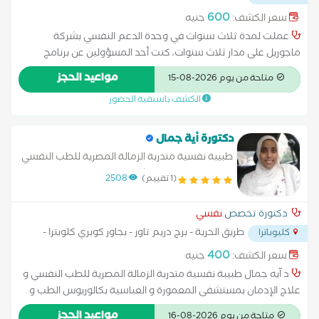
بجانب صيدليه جاب الله
...
600
سعر الكشف:
جنيه
عملت لمدة ثلاث سنوات في وحدة الدعم النفسي بشركة
ماجوريل على مدار ثلاث سنوات، كنت أحد المسؤولين عن برنامج
الدعم النفسي المخصص للعاملين في إدارة المحتوى بإحدى منصات
مواعيد الحجز
متاحة من يوم 2026-08-15
التواصل الاجتماعي الشهيرة، حيث قدمت استشارات علاجية
الكشف باسبقية الحضور
متخصصة وساهمت في تحسين الصحة النفسية للموظفين في بيئة
عالية الضغط. بالإضافة إلى ذلك، عملت كخبيرة في الطب النفسي في
منصة نسائية كبرى، حيث قدمت دعماً نفسياً متخصصاً للنساء. تعتمد
دكتورة أية جمال
فلسفتي العلاجية على الجمع بين العلاج الدوائي والعلاج النفسي،
طبيبة نفسية متدربة الزمالة المصرية للطب النفسي
مع التركيز على التشخيص الدقيق للحالة والمتابعة المستمرة لضمان
وعلاج الادمان بمستشفي المعمورة و العباسية
(1 تقييم)
2508
أفضل النتائج العلاجية.
دكتورة تخصص
نفسي
طريق الحرية - برج دريم تاور - بجاور كوبري كلوبترا -
كليوباترا
...
400
سعر الكشف:
جنيه
د آيه جمال طبيبة نفسية متدربة الزمالة المصرية للطب النفسي و
علاج الإدمان بمستشفى المعمورة و العباسية بكالوريوس الطب و
الجراحة جامعة الاسكندرية حاصلة على تدريب للعلاج المعرفي
مواعيد الحجز
متاحة من يوم 2026-08-16