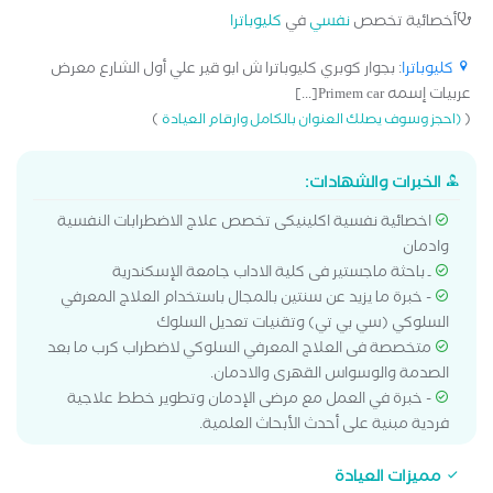
أخصائية تخصص
نفسي
في
كليوباترا
كليوباترا
: بجوار كوبري كليوباترا ش ابو قير علي أول الشارع معرض
عربيات إسمه Primem car[...]
)
(
(احجز وسوف يصلك العنوان بالكامل وارقام العيادة
الخبرات والشهادات:
اخصائية نفسية اكلينيكى تخصص علاج الاضطرابات النفسية
وادمان
ـ باحثة ماجستير فى كلية الاداب جامعة الإسكندرية
- خبرة ما يزيد عن سنتين بالمجال باستخدام العلاج المعرفي
السلوكي (سي بي تي) وتقنيات تعديل السلوك
متخصصة فى العلاج المعرفي السلوكي لاضطراب كرب ما بعد
الصدمة والوسواس القهرى والادمان.
- خبرة في العمل مع مرضى الإدمان وتطوير خطط علاجية
فردية مبنية على أحدث الأبحاث العلمية.
مميزات العيادة