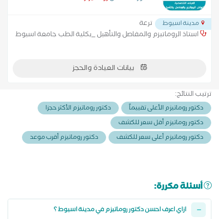
ترعة
مدينة اسيوط
استاذ الروماتيزم والمفاصل والتأهيل _بكلية الطب جامعة اسيوط
بيانات العيادة والحجز
ترتيب النتائج:
دكتور روماتيزم الأعلى تقييماً
دكتور روماتيزم الأكثر حجزا
دكتور روماتيزم أقل سعر للكشف
دكتور روماتيزم أعلى سعر للكشف
دكتور روماتيزم أقرب موعد
أسئلة مكررة:
ازاي اعرف احسن دكتور روماتيزم في مدينة اسيوط ؟