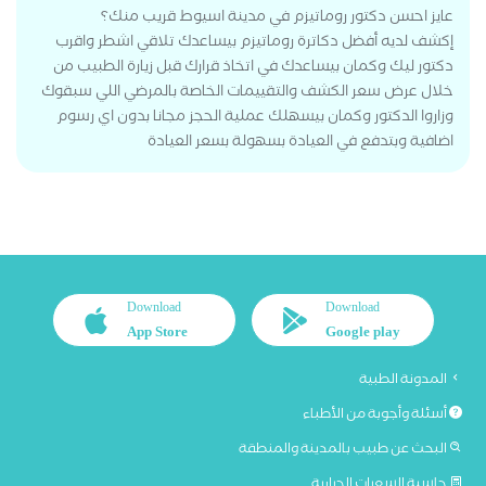
عايز احسن دكتور روماتيزم في مدينة اسيوط قريب منك؟
إكشف لديه أفضل دكاترة روماتيزم بيساعدك تلاقي اشطر واقرب
دكتور ليك وكمان بيساعدك في اتخاذ قرارك قبل زيارة الطبيب من
خلال عرض سعر الكشف والتقييمات الخاصة بالمرضي اللي سبقوك
وزاروا الدكتور وكمان بيسهلك عملية الحجز مجانا بدون اي رسوم
اضافية وبتدفع في العيادة بسهولة بسعر العيادة
Download
Download
App Store
Google play
المدونة الطبية
أسئلة وأجوبة من الأطباء
البحث عن طبيب بالمدينة والمنطقة
حاسبة السعرات الحرارية