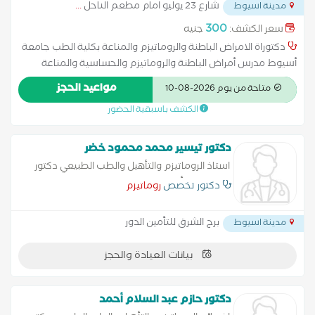
شارع 23 يوليو امام مطعم الناحل
...
مدينة اسيوط
300
سعر الكشف:
جنيه
دكتوراة الامراض الباطنة والروماتيزم والمناعة بكلية الطب جامعة
أسيوط مدرس أمراض الباطنة والروماتيزم والحساسية والمناعة
بكليھ طب بجامعة أسيوط عضو الجمعية المصرية لامراض الروماتيزم
مواعيد الحجز
متاحة من يوم 2026-08-10
والمناعة
الكشف باسبقية الحضور
دكتور تيسير محمد محمود خضر
استاذ الروماتيزم والتأهيل والطب الطبيعي دكتور
روماتيزم وتأهيل وطب الطبيعي متخصص في
دكتور تخصص
روماتيزم
التهاب الاوعية الدموية المناعية - التهاب التصلب
النسيجي المناعي - التهاب
برج الشرق للتأمين الدور
مدينة اسيوط
بيانات العيادة والحجز
دكتور حازم عبد السلام أحمد