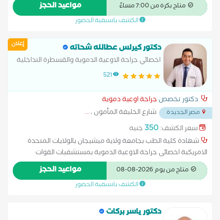
جامعة عين شمس مدرس جراحة الأوعية الدموية بكلية الطب
مواعيد الحجز
متاح بكرة من 7:00 مساءً
جامعة عين شمس
الكشف باسبقية الحضور
إعلان
دكتور كيرلس عطالله شحاته
اخصائي جراحة الاوعية الدموية والقسطرة التداخلية
والقدم السكري ودوالي الساقين وعمليات الغسيل
521
الكلوي
دكتور تخصص
جراحة اوعية دموية
شارع الخليفة المأمون ،
...
مصر الجديدة
350
سعر الكشف:
جنيه
شهادة كلية الطب بجامعة ولاية ميشيجان بالولايات المتحدة
الامريكية اخصائى جراحة الاوعية الدموية بمستشفيات القوات
المسلحة والجوي التخصصي عضو الجمعية المصرية لجراحة الاوعية
مواعيد الحجز
متاح من يوم 2026-08-08
الدموية والقسطرة التداخلية ماجستير جراحة الاوعية الدموية بكلية
الكشف باسبقية الحضور
الطب بالقوات المسلحة
دكتور ياسر بركات