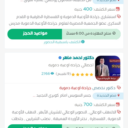
ش الخليفة المأمون روكسي عمارة سوق
...
مصر الجديدة
400
سعر الكشف:
جنيه
استشاري جراحة الأوعية الدموية و القسطرة الطرفية و القدم
السكرى عضو الجمعية المصرية لعلوم جراحة الأوعية الدموية مدرس
بكليه الطب - جامعه عين شمس
مواعيد الحجز
متاح النهاردة من 6:00 مساءً
الكشف باسبقية الحضور
دكتور احمد ماهر
اخصائي جراحه اوعيه دمويه
(9 تقييم)
2766
دكتور تخصص
جراحة اوعية دموية
جسر السويس امام كوبري التجنيد
...
مصر الجديدة
700
سعر الكشف:
جنيه
الالتهاب الوعائي , التصوير الوعائي للشريان الأبهر , التهاب الأوعية
الدموية , القسطرة , تخثر الأوردة العميقة , تصلب الشرايين , جلطات
الأوردة السطحية و العميقة , جميع انواع الوصلات الشريانية و