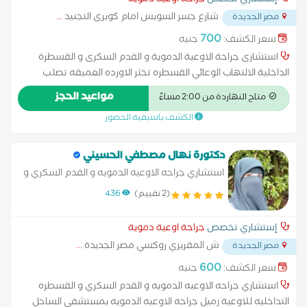
إستشاري تخصص
جراحة اوعية دموية
شارع جسر السويس امام كوبرى التجنيد
...
مصر الجديدة
700
سعر الكشف:
جنيه
استشارى جراحة الاوعية الدموية و القدم السكرى و القسطرة
الداخلية الالتهاب الوعائي القسطره تخثر الاورده العميقه تصلب
الشرايين جلطات الاورده السطحيه والعميقه دوالي في الوريد علاج
مواعيد الحجز
متاح النهاردة من 2:00 مساءً
اثار ما بعد الجلطات الوريديه العميقه علاج القدم السكري و مرضي
الكشف باسبقية الحضور
القدم السكري
دكتورة نهال مصطفي الحسيني
استشاري جراحه الاوعيه الدمويه و القدم السكري و
القسطره التداخليه للاوعية زميل جراحه الاوعيه
(2 تقييم)
436
الدمويه بمستشفى الساحل التعليمي
إستشاري تخصص
جراحة اوعية دموية
ش المقريزي روكسي مصر الجديدة
...
مصر الجديدة
600
سعر الكشف:
جنيه
استشاري جراحه الاوعيه الدمويه و القدم السكري و القسطره
التداخليه للاوعية زميل جراحه الاوعيه الدمويه بمستشفى الساحل