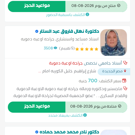
جامعة كيل بألمانيا.
مواعيد الحجز
متاح من يوم 2026-08-08
الكشف باسبقية الحضور
دكتورة نهال فاروق عبد الستار
استاذ مساعد واستشاري جراحه اوعيه دمويه
جامعه الأزهر
(5 تقييم)
3508
أستاذ جامعي تخصص
جراحة اوعية دموية
شارع إبراهيم خليل الكوربه امام
...
مصر الجديدة
700
سعر الكشف:
جنيه
ماجستير ودكتوره وزماله جراحه اوعيه دمويه الاوعية الدموية
والقدم السكرى . . *عضو الجمعية المصرية لجراحة الاوعية الدموية.
*استشاري جراحة الاوعية الدموية مستشفي الزهراء الجامعي
مواعيد الحجز
متاحة من يوم 2026-08-08
*جراحات القدم السكري والقرح المزمنة. *استئصال دوالي
الكشف بميعاد محدد
الساقين(ليزر-حقن-جراحة) *جراحات الوصلات الطبيعية والصناعية
للغسيل الكلوى. *علاج جلطات الاوردة العميقة والسطحيةوالشرايين
دكتور نادر محمد محمد حماده