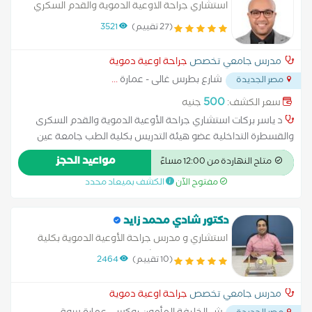
استشاري جراحة الاوعية الدموية والقدم السكري
والقسطرة التداخلية مدرس جراحة الاوعية عين
(27 تقييم)
3521
شمس دكتوراه جراحة الاوعية الدموية والقدم
السكري
مدرس جامعي تخصص
جراحة اوعية دموية
شارع بطرس غالى - عمارة
...
مصر الجديدة
500
سعر الكشف:
جنيه
د ياسر بركات استشاري جراحة الأوعية الدموية والقدم السكرى
والقسطرة التداخلية عضو هيئة التدريس بكلية الطب جامعة عين
شمس ماجستير الجراحة العامة والأوعية الدموية بجامعة عين
مواعيد الحجز
متاح النهاردة من 12:00 مساءً
شمس دكتوراة جراحة الأوعية الدموية بجامعة عين شمس استشاري
مفتوح الآن
الكشف بميعاد محدد
جراحة الأوعية الدموية بمجموعة مستشفيات كليوباترا استشارى
جراحة الأوعية الدموية بمستشفى اندلسية المعادى استشارى جراحة
الأوعية الدموية بمستشفى كيورا النصر استشارى جراحة الأوعية
دكتور شادي محمد زايد
الدموية بمستشفى سان بيتر الدولى متاح اجراء العمليات للمرضي
استشاري و مدرس جراحة الأوعية الدموية بكلية
التابعين لشركات التأمين الطبى حسب جهة التعاقد
الطب جامعة عين شمس
(10 تقييم)
2464
مدرس جامعي تخصص
جراحة اوعية دموية