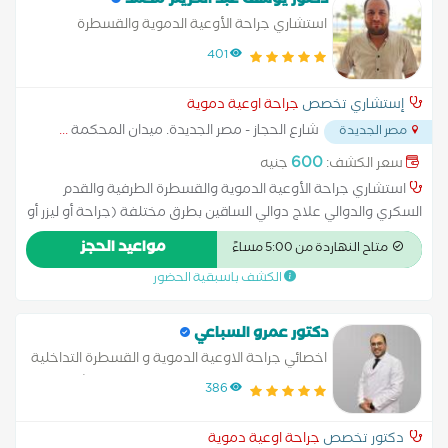
دكتور يوسف عبد الكريم محمد
رينو
استشاري جراحة الأوعية الدموية والقسطرة
الطرفية والقدم السكري والدوالي
401
إستشاري تخصص
جراحة اوعية دموية
شارع الحجاز - مصر الجديدة. ميدان المحكمة
...
مصر الجديدة
600
سعر الكشف:
جنيه
استشاري جراحة الأوعية الدموية والقسطرة الطرفية والقدم
السكري والدوالي علاج دوالي الساقين بطرق مختلفة (جراحة أو ليزر أو
حقن). علاج الجلطات الوريدية. التعامل مع القصور الوريدي المزمن
مواعيد الحجز
متاح النهاردة من 5:00 مساءً
التعامل مع النزيف الشديد أو تمزق الأوعية الدموية. إنقاذ الأطراف في
الكشف باسبقية الحضور
حالات نقص التروية الحاد
دكتور عمرو السباعي
اخصائي جراحة الاوعية الدموية و القسطرة التداخلية
و القدم السكري بكلية الطب جامعة عين شمس
386
دكتور تخصص
جراحة اوعية دموية