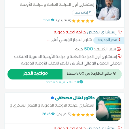
إستشاري أول الجراحة العامة و جراحة الأوعية
الدموية
إختيار جيد
(4 تقييم)
1160
إستشاري تخصص
جراحة اوعية دموية
شارع الحجاز الرئيسي أعلى
...
مصر الجديدة
500
سعر الكشف:
جنيه
إستشاري أول الجراحة العامة و جراحة الأوعية الدموية الالتهاب
الوعائي التصوير الوعائي للشريان الأبهر التهاب الأوعية الدموية
القسطرة تخثر الأوردة العميقة تصلب الشرايين جلطات الأوردة
مواعيد الحجز
متاح النهاردة من 5:00 مساءً
السطحية و العميقة جميع انواع الوصلات الشريانية و الوريدية
الكشف بميعاد محدد
للغسيل الكلوى دوالي في الوريد علاج اثار ما بعد الجلطات الوريدية
العميقة علاج القدم السكري علاج دوالي الساقين بدون جراحة
قسطرة جلطات الاوردة والشرايين قصور الشرايين الطرفية الطارئة
دكتور نهال مصطفى
والمزمنة مرض القدم السكرية مرض رينو
استشارى جراحة الاوعية الدموية و القدم السكرى و
القسطرة الداخلية
(5 تقييم)
2676