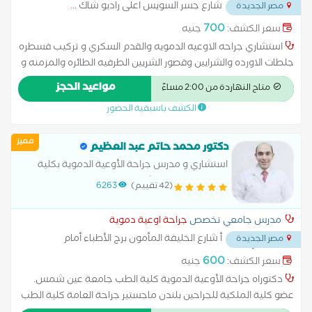
شارع جسر السويس اعلى راديو شاك
...
مصر الجديدة
700
سعر الكشف:
جنيه
استشاري جراحه الاوعيه الدمويه والقدم السكري و تركيب فسطره
جلطات الاورده والشرايين وقصور الشريين الطرفيه الطائره والمزمنه و
علاج مرض القد السكري و علاج الدوالي الساقيين بدون جراحه
مواعيد الحجز
متاح النهاردة من 2:00 مساءً
وجلطات الاورده السطحيه والعميقه
الكشف باسبقية الحضور
مميز
دكتور محمد حاتم عبد العظيم
استشاري و مدرس جراحة الأوعية الدموية بكلية
الطب جامعة عين شمس عضو الجمعية لاوروبية
(42 تقييم)
6263
لجراحات لاوعية الدموية
مدرس جامعي تخصص
جراحة اوعية دموية
أ شارع الخليفة المأمون برج الأطباء أمام
مصر الجديدة
سوق العصر أعلي صيدلية الميري و جولي للبصريات
...
600
سعر الكشف:
جنيه
دكتوراه جراحة الأوعية الدموية كلية الطب جامعة عين شمس.
عضو كلية الملكية للجراحين بلندن ماجستير جراحة العامة كلية الطب