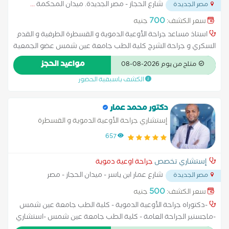
شارع الحجاز - مصر الجديدة. ميدان المحكمة
...
مصر الجديدة
700
سعر الكشف:
جنيه
استاذ مساعد جراحة الأوعية الدموية و القسطرة الطرفية و القدم
السكري و جراحة الشرج كلية الطب جامعة عين شمس عضو الجمعية
الأوروبية لجراحة الأوعية الدموية عضو الجمعية المصرية لجراحة
مواعيد الحجز
متاح من يوم 2026-08-08
الأوعية الدموية عضو الكلية الملكية للجراحين بانجلترا استشاري علاج
الكشف باسبقية الحضور
انسداد الشرايين الطرفية بالقسطرة و القدم السكري علاج دوالي
الساقين بدون جراحة بالليزر عمل وصلات الغسيل الكلوي علاج تمدد
الشريان الأورطي بالدعامة المغطاة علاج البواسير و الشرخ الشرجي
دكتور محمد عمار
بدون ألم علاج تعرق اليدين باستخدام المنظار الجراحى
إستشاري جراحة الأوعية الدموية و القسطرة
الطرفية والقدم السكري
657
إستشاري تخصص
جراحة اوعية دموية
شارع عمار ابن ياسر - ميدان الحجاز - مصر
مصر الجديدة
الجديدة
...
500
سعر الكشف:
جنيه
-دكتوراه جراحة الأوعية الدموية - كلية الطب جامعة عين شمس
-ماجستير الجراحة العامة - كلية الطب جامعة عين شمس -استشاري