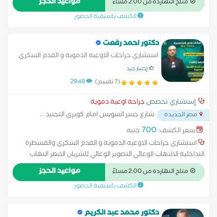
مواعيد الحجز
متاح النهاردة من 2:00 مساءً
الوريدية للغسيل الكلوى , دوالي في الوريد , علاج اثار ما بعد الجلطات
الكشف باسبقية الحضور
الوريدية العميقة , علاج القدم السكري , علاج دوالي الساقين بدون
جراحة , قسطرة جلطات الاوردة والشرايين , قصور الشرايين الطرفية
الطارئة والمزمنة , مرض القدم السكرية , مرض رينو ,
دكتور احمد رفعت
استشاري جراحات الاوعيه الدموية و القدم السكري
والقسطرة التداخلية
إختيار جيد
(7 تقييم)
2948
إستشاري تخصص
جراحة اوعية دموية
شارع جسر السويس امام كوبرى التجنيد
...
مصر الجديدة
700
سعر الكشف:
جنيه
استشاري جراحات الاوعيه الدموية و القدم السكري والقسطرة
التداخلية الالتهاب الوعائي التصوير الوعائي للشريان الابهر التهاب
الاوعيه الدمويه القسطره تخثر الاورده العميقه تصلب الشرايين
مواعيد الحجز
متاح النهاردة من 2:00 مساءً
جلطات الاوردة السطجيه والعميقه جميع انواع الوصلات الشريانيه
الكشف باسبقية الحضور
والوريديه للغسيل دوالي في الوريد
دكتور محمد عبد الكريم