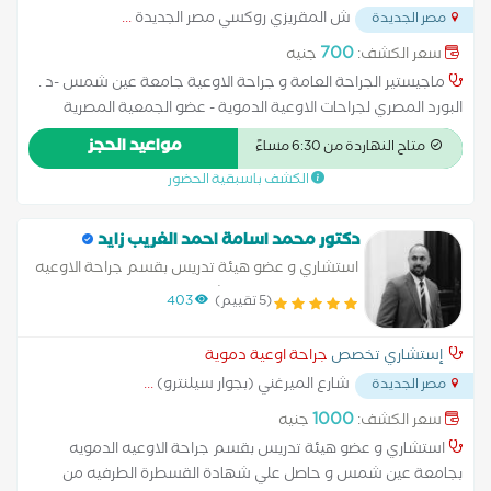
ش المقريزي روكسي مصر الجديدة
...
مصر الجديدة
700
سعر الكشف:
جنيه
ماجيستير الجراحة العامة و جراحة الاوعية جامعة عين شمس -د .
البورد المصري لجراحات الاوعية الدموية - عضو الجمعية المصرية
لجراحات الاوعية الدموية و القسطرة التداخلية -علاج دوالي الساقين
مواعيد الحجز
متاح النهاردة من 6:30 مساءً
جراحيا وباستخدام التردد الحراري والليزر_علاج جلطات الاوردة العميقة
الكشف باسبقية الحضور
والسطحية._جلسات حقن الدوالي -عمل وصلات وقساطر الغسيل
الكلوي_ علاج قصور الشرايين الطرفيه جراحيا وباستخدام القسطرة
التداخلية -علاج حالات القدم السكري والجروح المزمنة بالاطراف
دكتور محمد اسامة احمد الغريب زايد
استشاري و عضو هيئة تدريس بقسم جراحة الاوعيه
الدمويه بجامعة عين شمس
(5 تقييم)
403
إستشاري تخصص
جراحة اوعية دموية
شارع الميرغني (بجوار سيلنترو)
...
مصر الجديدة
1000
سعر الكشف:
جنيه
استشاري و عضو هيئة تدريس بقسم جراحة الاوعيه الدمويه
بجامعة عين شمس و حاصل علي شهادة القسطرة الطرفيه من