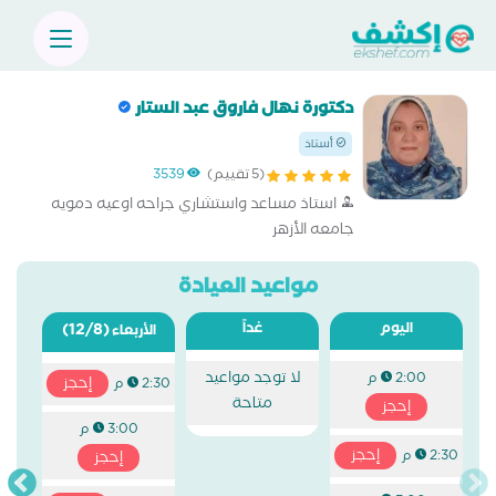
دكتورة نهال فاروق عبد الستار
أستاذ
(5 تقييم)
3539
استاذ مساعد واستشاري جراحه اوعيه دمويه
جامعه الأزهر
مواعيد العيادة
اليوم
غداً
(12/8)
الأربعاء
لا توجد مواعيد
2:00 م
إحجز
2:30 م
متاحة
إحجز
3:00 م
إحجز
2:30 م
إحجز