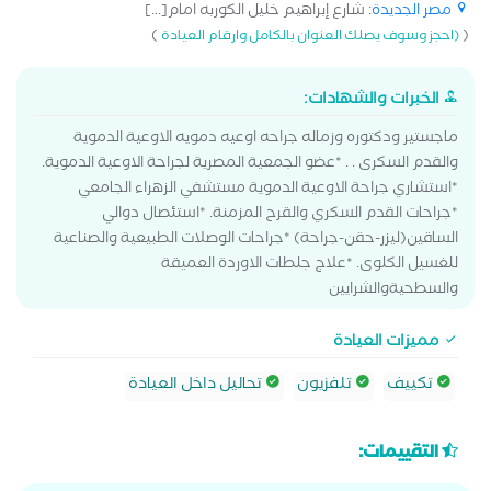
مصر الجديدة
: شارع إبراهيم خليل الكوربه امام[...]
)
(
(احجز وسوف يصلك العنوان بالكامل وارقام العيادة
الخبرات والشهادات:
ماجستير ودكتوره وزماله جراحه اوعيه دمويه الاوعية الدموية
والقدم السكرى . . *عضو الجمعية المصرية لجراحة الاوعية الدموية.
*استشاري جراحة الاوعية الدموية مستشفي الزهراء الجامعي
*جراحات القدم السكري والقرح المزمنة. *استئصال دوالي
الساقين(ليزر-حقن-جراحة) *جراحات الوصلات الطبيعية والصناعية
للغسيل الكلوى. *علاج جلطات الاوردة العميقة
والسطحيةوالشرايين
مميزات العيادة
تكييف
تلفزيون
تحاليل داخل العيادة
التقييمات: