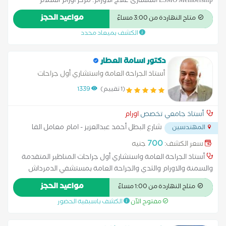
ESMO Membership استشارى علاج الاورام. مركز اورام السلام
مستشفى السلام الدولى مستشفى نسايم مستشفى المحور
مواعيد الحجز
متاح النهاردة من 3:00 مساءً
مستشفى الجوى التخصصى مستشفى الجلاء العسكرى بالاسماعيلية
الكشف بميعاد محدد
دكتور اسامة العطار
أستاذ الجراحة العامة واستشاري أول جراحات
المناظير المتقدمة والسمنة والاورام والثدي
(1 تقييم)
1339
والجراحة العامة بمستشفي الدمرداش جامعة عين
شمس استشاري الجراحة العامة
أستاذ جامعي تخصص
اورام
شارع البطل أحمد عبدالعزيز - امام معامل الفا
المهندسين
...
700
سعر الكشف:
جنيه
أستاذ الجراحة العامة واستشاري أول جراحات المناظير المتقدمة
والسمنة والاورام والثدي والجراحة العامة بمستشفي الدمرداش
جامعة عين شمس استشاري الجراحة العامة بالمملكة العربية
مواعيد الحجز
متاح النهاردة من 1:00 مساءً
السعودية قرابة عشرون عاما الخدمات الطبية المتاحة لدينا جراحات
مفتوح الآن
الكشف باسبقية الحضور
المنظار المتقدمة بدون درنقة نقاهة أسرع وتشمل استئصال المرارة
بالمنظار استئصال الزائدة بالمنظار استئصال الطحال بالمنظار اصلاح