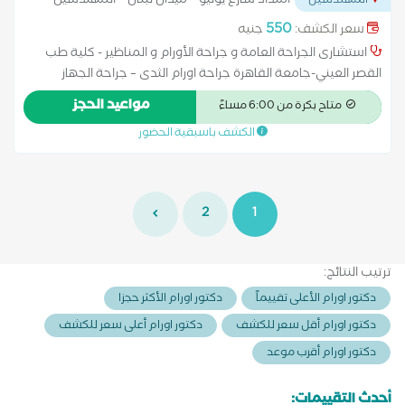
امتداد شارع يوليو – ميدان لبنان – المهندسين
المهندسين
...
550
سعر الكشف:
جنيه
استشارى الجراحة العامة و جراحة الأورام و المناظير - كلية طب
القصر العيني-جامعة القاهرة جراحة اورام الثدى – جراحة الجهاز
الهضمى – جراحة البطن – جراحة عامة بالغين واطفال
مواعيد الحجز
متاح بكرة من 6:00 مساءً
الكشف باسبقية الحضور
2
1
ترتيب النتائج:
دكتور اورام الأعلى تقييماً
دكتور اورام الأكثر حجزا
دكتور اورام أقل سعر للكشف
دكتور اورام أعلى سعر للكشف
دكتور اورام أقرب موعد
أحدث التقييمات: