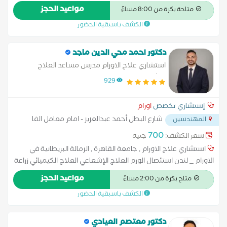
المراحل.علاج أورام النساء (المبيض – بطانة الرحم – عنق
مواعيد الحجز
متاحة بكرة من 8:00 مساءً
الرحم).العلاج الكيميائي، الهرموني، والمناعي وفق أحدث
الكشف باسبقية الحضور
البروتوكولات العالمية استئصال الورم العلاج الإشعاعي العلاج
الكيميائي زراعة الخلايا الجذعية زراعة النخاع علاج السرطان بالبروتون
علاج سرطان البروستاتا بالإشعاع
دكتور احمد محي الدين ماجد
استشاري علاج الاورام مدرس مساعد العلاج
الاشعاعي معهد الاورام القومي جامعة القاهرة ,
929
الزمالة البريطانية في الاورام _ لندن
إستشاري تخصص
اورام
شارع البطل أحمد عبدالعزيز - امام معامل الفا
المهندسين
...
700
سعر الكشف:
جنيه
استشاري علاج الاورام , جامعة القاهرة , الزمالة البريطانية في
الاورام _ لندن استئصال الورم العلاج الإشعاعي العلاج الكيميائي زراعة
الخلايا الجذعية زراعة النخاع علاج السرطان بالبروتون علاج سرطان
مواعيد الحجز
متاح بكرة من 2:00 مساءً
البروستاتا بالإشعاع
الكشف باسبقية الحضور
دكتور معتصم العيادي