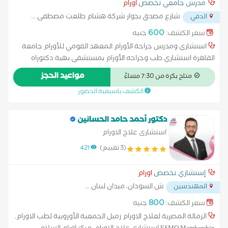
مدرس جامعي تخصص
اورام
شارع مصدق بجوار شركة هشام طلعت مصطفى
...
الدقي
600
سعر الكشف:
جنيه
استشاري ومدرس جراحة الأورام المعهد القومي للأورام جامعة
القاهرة استشاري طب وجراحه الأورام بمستشفى بهية دكتوراه
جراحه الأورام كليه طب القصر العيني عضو الجمعيه المصريه لجراحات
مواعيد الحجز
متاح بكرة من 7:30 مساءً
الاورام الكشف والتدخل الجراحي لأورام: الثدي الغدد القولون الأورام
الكشف باسبقية الحضور
السطحية والعميقة
دكتور أحمد حامد الحسانين
استشارى علاج الاورام
(3 تقييم)
421
إستشاري تخصص
اورام
ش السودان، ميدان لبنان
...
المهندسين
800
سعر الكشف:
جنيه
الزمالة المصرية لعلاج الاورام زميل الجمعية الأوروبية لطب الاورام.