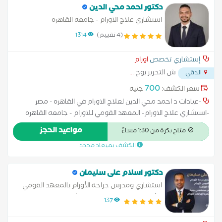
دكتور احمد محي الدين
استشاري علاج الاورام - جامعه القاهره
(4 تقييم)
1314
إستشاري تخصص
اورام
ش التحرير بوج
...
الدقي
700
سعر الكشف:
جنيه
-عيادات د احمد محي الدين لعلاج الاورام في القاهره - مصر
-استشاري علاج الاورام- المعهد القومي للاورام - جامعه القاهره
الزماله البريطانيه في علاج الاورام- لندن دكتوراه في علاج الاورام نائب
مواعيد الحجز
متاح بكرة من 1:30 مساءً
مدير عام مستشفيات المعهد القومي للاورام - جامعه القاهره -عمل
الكشف بميعاد محدد
الدكتور احمد في افضل مراكز علاج الاورام في مصر و انجلترا حيث
عمل و تدرب في مركز سانت ليوكس لعلاج الاورام بانجلترا -احد افضل
و اكبر مراكز الاورام هناك و اجتاز امتحان الزماله البريطانيه احد افضل
دكتور اسلام على سليمان
شهادات التخصص في الاورام علي مستوي العالم
استشاري ومدرس جراحة الأورام بالمعهد القومي
للأورام جامعة القاهرة ومستشفى بهية
137