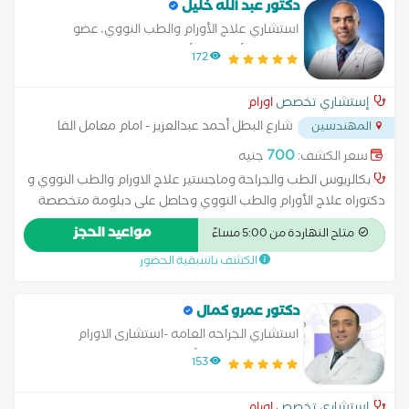
الفتق الأربي والسري بالمنظار اصلاح الفتق الجراحي المعقد بالمنظار
دكتور عبد الله خليل
مع تركيب شبكة جراحات الثدي المتقدمة التجميلية والتكميلية
استشاري علاج الأورام والطب النووي، عضو
استئصال اورام الثدي الحميدة مع مراعاة القيم الجمالية تصغير وتكبير
الجمعية الأوروبية للأورام الطبية (ESMO).ويمتلك
172
الثدي العلاجي علاج اورام الثدي دونما استئصال الثدي ( العلاج
خبرة واسعة في تشخيص وعلاج السرطانات
التحفظي) استئصال الثدي الكامل مع تشريح الغدد الليمفاوية بالابط
والرعاية الطبية الشاملة للأورام
إستشاري تخصص
اورام
دونما مخاطر لتورم الذراع بعد الجراحة اعادة بناء الثدي (ترميم الثدي
شارع البطل أحمد عبدالعزيز - امام معامل الفا
المهندسين
اثناء او بعد الجراحة الجزئية او الكلية
...
700
سعر الكشف:
جنيه
بكالريوس الطب والجراحة وماجستير علاج الاورام والطب النووي و
دكتوراه علاج الأورام والطب النووي وحاصل على دبلومة متخصصة
في علاج أورام الثدي من جامعة نورث وسترن (Northwestern
مواعيد الحجز
متاح النهاردة من 5:00 مساءً
University) بالولايات المتحدة الأمريكية
الكشف باسبقية الحضور
دكتور عمرو كمال
استشاري الجراحه العامه -استشارى الاورام
والمناظير -معهد الأورام القومي جامعه القاهرة
153
-عضو بالكليه الملكية في الجراحه بانجلترا