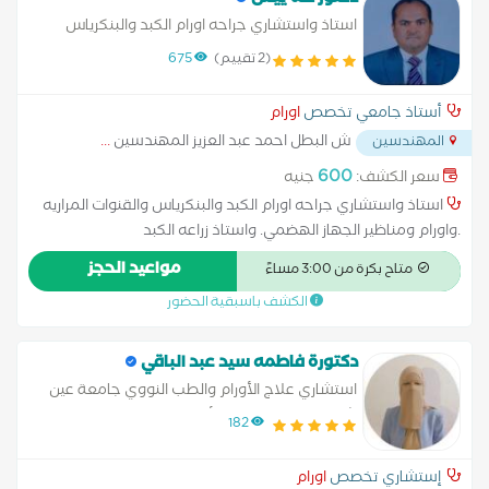
دكتور طه ييس
استاذ واستشاري جراحه اورام الكبد والبنكرياس
والقنوات المراريه .واورام ومناظير الجهاز الهضمي.
(2 تقييم)
675
واستاذ زراعه الكبد
أستاذ جامعي تخصص
اورام
ش البطل احمد عبد العزيز المهندسين
...
المهندسين
600
سعر الكشف:
جنيه
استاذ واستشاري جراحه اورام الكبد والبنكرياس والقنوات المراريه
.واورام ومناظير الجهاز الهضمي. واستاذ زراعه الكبد
مواعيد الحجز
متاح بكرة من 3:00 مساءً
الكشف باسبقية الحضور
دكتورة فاطمه سيد عبد الباقي
استشاري علاج الأورام والطب النووي جامعة عين
شمس دكتوراه علاج الأورام والطب النووي جامعة
182
عين شمس
إستشاري تخصص
اورام