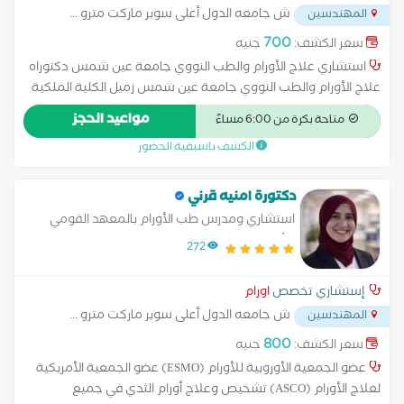
ش جامعه الدول أعلى سوبر ماركت مترو
...
المهندسين
700
سعر الكشف:
جنيه
استشاري علاج الأورام والطب النووي جامعة عين شمس دكتوراه
علاج الأورام والطب النووي جامعة عين شمس زميل الكلية الملكية
للعلاج الاشعاعي-انجلترا درجة الدكتوراه في علاج الأورام من جامعة
مواعيد الحجز
متاحة بكرة من 6:00 مساءً
عين شمس.زمالة الكلية الملكية للعلاج الإشعاعي في
الكشف باسبقية الحضور
إنجلترا.استشاري علاج الأورام والطب النووي.تقدم خدمات رعاية طبية
شاملة تشمل: العلاج الكيميائي، الإشعاعي، التغذية العلاجية، الدعم
النفسي، إدارة الألم، والكشف المبكر
دكتورة امنيه قرني
استشاري ومدرس طب الأورام بالمعهد القومي
للأورام - جامعة القاهرة
272
إستشاري تخصص
اورام
ش جامعه الدول أعلى سوبر ماركت مترو
...
المهندسين
800
سعر الكشف:
جنيه
عضو الجمعية الأوروبية للأورام (ESMO) عضو الجمعية الأمريكية
لعلاج الأورام (ASCO) تشخيص وعلاج أورام الثدي في جميع