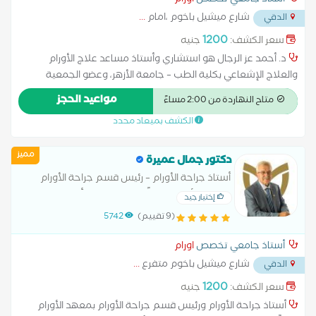
أستاذ جامعي تخصص
اورام
شارع ميشيل باخوم ،امام
...
الدقي
1200
سعر الكشف:
جنيه
د. أحمد عز الرجال هو استشاري وأستاذ مساعد علاج الأورام
والعلاج الإشعاعي بكلية الطب – جامعة الأزهر، وعضو الجمعية
الأوروبية لعلاج الأورام. متخصص في علاج أورام الثدي، الرئة، المخ،
مواعيد الحجز
متاح النهاردة من 2:00 مساءً
الجهاز الهضمي، القولون، البروستاتا، المثانة، أورام النساء، وأورام
الكشف بميعاد محدد
العظام. يمتلك خبرة واسعة في استخدام أحدث البروتوكولات بالعلاج
الكيميائي، البيولوجي، والمناعي. كما يشغل منصب استشاري العلاج
مميز
الإشعاعي في عدة مؤسسات طبية مرموقة مثل المركز الطبي
دكتور جمال عميرة
العالمي، مستشفى بهية، مستشفى الجوي التخصصي، مستشفى
أستاذ جراحة الأورام – رئيس قسم جراحة الأورام
النيل بدراوي، ومستشفى الشرطة.
بمعهد الأورام (سابقًا) – رئيس مركز أورام مصر
إختيار جيد
الحديثة – رئيس الجمعية المصرية لجراحة الأورام
(9 تقييم)
5742
(سابقًا) – عضو الجمعية
أستاذ جامعي تخصص
اورام
شارع ميشيل باخوم متفرع
...
الدقي
1200
سعر الكشف:
جنيه
أستاذ جراحة الأورام ورئيس قسم جراحة الأورام بمعهد الأورام