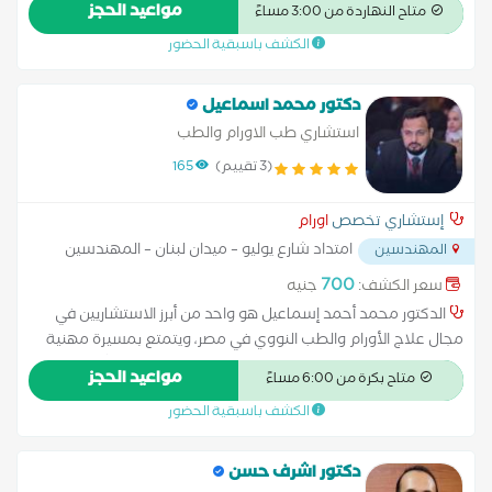
مواعيد الحجز
متاح النهاردة من 3:00 مساءً
الكشف باسبقية الحضور
دكتور محمد اسماعيل
استشاري طب الاورام والطب
النووي.............................................
(3 تقييم)
165
إستشاري تخصص
اورام
امتداد شارع يوليو – ميدان لبنان – المهندسين
المهندسين
...
700
سعر الكشف:
جنيه
الدكتور محمد أحمد إسماعيل هو واحد من أبرز الاستشاريين في
مجال علاج الأورام والطب النووي في مصر، ويتمتع بمسيرة مهنية
حافلة بالخبرات الإكلينيكية والأكاديمية، مما يجعله مرجعاً في وضع
مواعيد الحجز
متاح بكرة من 6:00 مساءً
الخطط العلاجية الشاملة لمرضى السرطان استشاري علاج الأورام
الكشف باسبقية الحضور
والطب النووي: حاصل على درجة الدكتوراة، وهو متخصص في
استخدام التقنيات الحديثة للعلاج الكيميائي، الإشعاعي، والطب
النووي [1.1.3، 1.4.6]. زميل الجمعية الأوروبية لعلاج الأورام (ESMO):
دكتور اشرف حسن