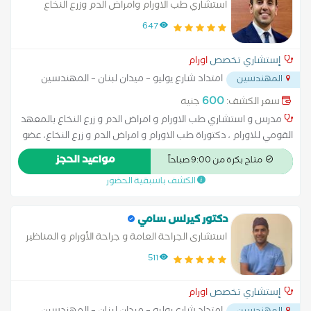
تعكس هذه الزمالة الدولية التزامه بتطبيق أحدث البروتوكولات
استشاري طب الاورام وامراض الدم وزرع النخاع
العلاجية المعتمدة عالمياً واتباع المعايير الأوروبية في رعاية المرضى
647
[1.2.1، 1.4.7]. عضو الجمعية الأمريكية لعلاج الأورام (ASCO): مما
يجعله مطلعاً بصفة دائمة على نتائج الأبحاث السريرية والعلاجات
إستشاري تخصص
اورام
الموجهة والمناعية الحديثة.
امتداد شارع يوليو – ميدان لبنان – المهندسين
المهندسين
...
600
سعر الكشف:
جنيه
مدرس و استشاري طب الاورام و امراض الدم و زرع النخاع بالمعهد
القومي للاورام ، دكتوراة طب الاورام و امراض الدم و زرع النخاع، عضو
في الجمعية الأوروبية لطب الأورام ESMO, عضو في الجمعية
مواعيد الحجز
متاح بكرة من 9:00 صباحاً
الأمريكية للاورام ASCO
الكشف باسبقية الحضور
دكتور كيرلس سامي
استشارى الجراحة العامة و جراحة الأورام و المناظير
511
إستشاري تخصص
اورام