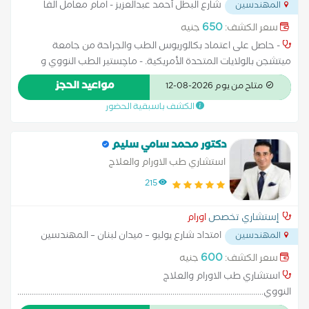
شارع البطل أحمد عبدالعزيز - امام معامل الفا
المهندسين
...
650
سعر الكشف:
جنيه
- حاصل على اعتماد بكالوريوس الطب والجراحة من جامعة
ميتشجن بالولايات المتحدة الأمريكية. - ⁠ماچستير الطب النووي و
تشخيص و علاج الأورام بالنظائر المشعة من كلية الطب بالقوات
مواعيد الحجز
متاح من يوم 2026-08-12
المسلحة. - ⁠عضو الجمعية المصرية لمتخصصين الطب النووي
الكشف باسبقية الحضور
دكتور محمد سامي سليم
استشاري طب الاورام والعلاج
النووي..............................................
215
إستشاري تخصص
اورام
امتداد شارع يوليو – ميدان لبنان – المهندسين
المهندسين
...
600
سعر الكشف:
جنيه
استشاري طب الاورام والعلاج
النووي...................................................................................................................................