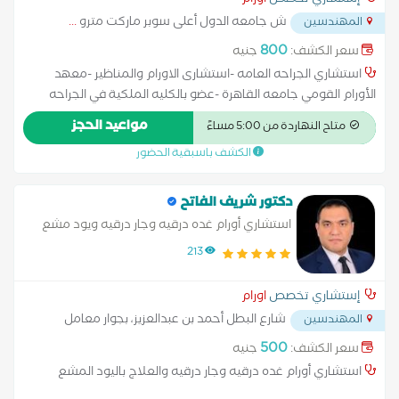
إستشاري تخصص
اورام
ش جامعه الدول أعلى سوبر ماركت مترو
...
المهندسين
800
سعر الكشف:
جنيه
استشاري الجراحه العامه -استشارى الاورام والمناظير -معهد
الأورام القومي جامعه القاهرة -عضو بالكليه الملكية في الجراحه
بانجلترا استئصال الزائدة بالمنظار استئصال الطحال استئصال الغدة
مواعيد الحجز
متاح النهاردة من 5:00 مساءً
الدرقية استئصال الكلية استئصال جزئي للكبد بالون المعدة تدبيس
الكشف باسبقية الحضور
المعدة تكميم المعدة جراحة البواسير جراحة القدم السكري حزام
المعدة رفع الحواجب بالخيط زراعة البنكرياس زراعة الرئة زراعة الكبد
شد البطن بالخيوط شد الثدي بالخيوط شد الجزء السفلي من الجسم
دكتور شريف الفاتح
بالجراحة شد الجزء السفلي من الجسم بالخيوط شد الجفون بالخيوط
استشاري أورام غده درقيه وجار درقيه ويود مشع
شد الذراعين بالخيوط شد الرقبة بالخيط شد الفخذ بالخيوط شد
213
المؤخرة بالخيوط شد الوجه بالخيوط علاج الاستسقاء علاج البواسير
بدون جراحة علاج الكيس الدهني عملية استئصال الرحم بالمنظار
إستشاري تخصص
اورام
عملية الغدة الدرقية عملية الفتاق عملية اللوز عملية المرارة بالمنظار
شارع البطل أحمد بن عبدالعزيز، بجوار معامل
المهندسين
عملية الناسور عملية تحويل مسار المعدة عملية دوالي الخصية
ألفا
...
عملية شد البطن عملية شد الثدي عملية شد الجبهة عملية شد
500
سعر الكشف:
جنيه
الذراعين عملية شد الرقبة عملية شد الفخذ عملية شد المؤخرة
استشاري أورام غده درقيه وجار درقيه والعلاج باليود المشع
عملية شد الوجه عملية شد اليدين