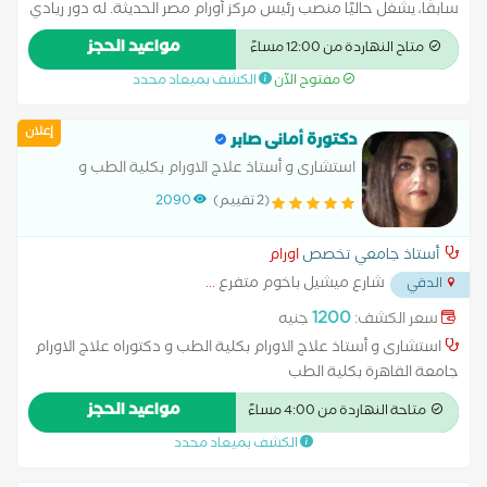
سابقًا، يشغل حاليًا منصب رئيس مركز أورام مصر الحديثة. له دور ريادي
في مجال جراحات الأورام داخل مصر وخارجها، وهو الرئيس السابق
مواعيد الحجز
متاح النهاردة من 12:00 مساءً
للجمعية المصرية لجراحة الأورام، وعضو فعال في الجمعية الأوروبية
مفتوح الآن
الكشف بميعاد محدد
والأمريكية لجراحة الأورام، بالإضافة إلى عضويته في الاتحاد العالمي
لمكافحة السرطان.
إعلان
دكتورة أمانى صابر
استشارى و أستاذ علاج الاورام بكلية الطب و
دكتوراه علاج الاورام جامعة القاهرة بكلية الطب
(2 تقييم)
2090
أستاذ جامعي تخصص
اورام
شارع ميشيل باخوم متفرع
...
الدقي
1200
سعر الكشف:
جنيه
استشارى و أستاذ علاج الاورام بكلية الطب و دكتوراه علاج الاورام
جامعة القاهرة بكلية الطب
مواعيد الحجز
متاحة النهاردة من 4:00 مساءً
الكشف بميعاد محدد