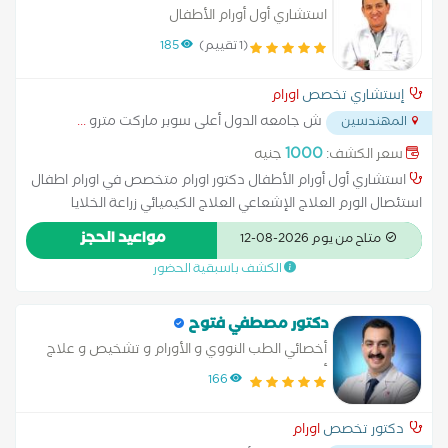
استشاري أول أورام الأطفال
(1 تقييم)
185
إستشاري تخصص
اورام
ش جامعه الدول أعلى سوبر ماركت مترو
...
المهندسين
1000
سعر الكشف:
جنيه
استشاري أول أورام الأطفال دكتور اورام متخصص في اورام اطفال
استئصال الورم العلاج الإشعاعي العلاج الكيميائي زراعة الخلايا
الجذعية زراعة النخاع علاج السرطان بالبروتون علاج سرطان البروستاتا
مواعيد الحجز
متاح من يوم 2026-08-12
بالإشعاعاستشاري أول أورام الأطفال
الكشف باسبقية الحضور
دكتور مصطفي فتوح
أخصائي الطب النووي و الأورام و تشخيص و علاج
أورام الغدة الدرقية
166
دكتور تخصص
اورام