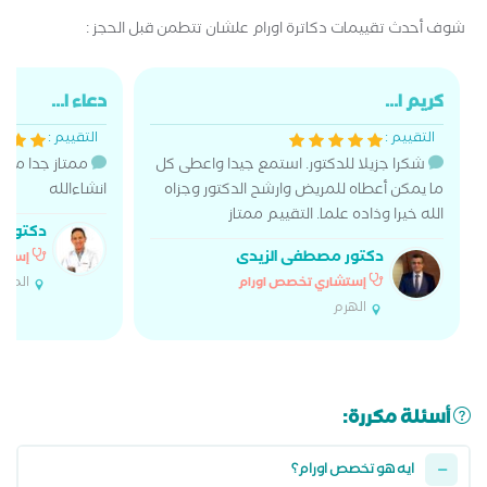
شوف أحدث تقييمات دكاترة اورام علشان تتطمن قبل الحجز :
كريم ا...
دعاء ا...
التقييم :
التقييم :
شكرا جزيلا للدكتور. استمع جيدا واعطى كل
ممتاز جدا مشاءا
ما يمكن أعطاه للمريض وارشح الدكتور وجزاه
انشاءالله
الله خيرا وذاده علما. التقييم ممتاز
دكتور 
دكتور مصطفى الزيدى
إستشا
المه
إستشاري تخصص اورام
الهرم
أسئلة مكررة:
ايه هو تخصص اورام؟