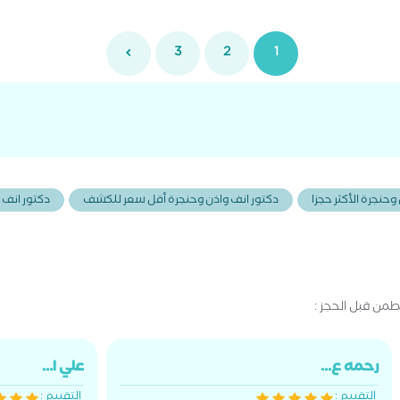
جر
عم
عم
3
2
1
عم
عظ
وحنجرة الأكثر حجزا
دكتور انف واذن وحنجرة أقل سعر للكشف
دكتور انف 
من قبل الحجز :
رحمه ع...
علي ا...
التقييم :
التقييم :