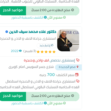
الغدة النخامية , التسليك البالوني للجيوب الأنفية , الجراح
الميكروسكوبية للأذن , الجراحة الميكروسكوبية للحنجرة 
مواعيد الحجز
متاح النهاردة من 2:00 مساءً
تنظيف الأذن من الشمع , جراحة ترميم الأذن الوسطى ,
مفتوح الآن
الكشف باسبقية الحضور
زراعة القوقعة , علاج الشخير , علاج العصب السابع , علاج
اللوز , علاج ضغط طبلة الاذن جراحيا , علاج ضيق التنفس
بالجراحة , عملية التصاق اللسان , عملية الجيوب الأنفية ,
دكتور علاء محمد سيف الدين
عملية الجيوب الأنفية بالمنظار , عملية الغدة الدرقية ,
استشارى جراحة الانف و الاذن و الحنجرة
عملية الغدة اللعابية , عملية اللوز , عملية تحسين الصوت
إختيار جيد
, عملية ترقيع طبلة الأذن , عملية عظمة ركاب الأذن ,
(3 تقييم)
2022
إستشاري تخصص
انف واذن وحنجرة
شارع جسر السويس امام كوبرى
مصر الجديدة
التجنيد
...
700
سعر الكشف:
جنيه
استشارى جراحة الانف و الاذن و الحنجرة استئصال
الغده النخاميه التسليك البالوني استئصال الغده النخاميه
التسليك البالوني للجيوب الانفيه الجراحه الميكروسكوبيه
مواعيد الحجز
متاح النهاردة من 2:00 مساءً
للاذن تنظيف الاذن من الشمع جراحه ترميم الاذن
مفتوح الآن
الكشف باسبقية الحضور
الوسطي زراعه القوقعه علاج الشخير علاج العصب الساب
علاج اللوز