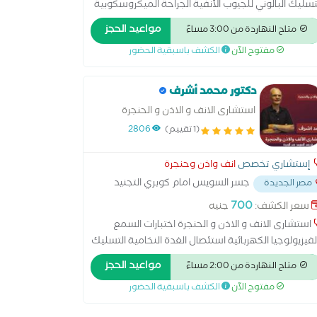
تسليك البالوني للجيوب الأنفية الجراحة الميكروسكوبية
أذن الجراحة الميكروسكوبية للحنجرة تنظيف الأذن من
مواعيد الحجز
متاح النهاردة من 3:00 مساءً
شمع جراحة ترميم الأذن الوسطى زراعة القوقعة علاج
مفتوح الآن
الكشف باسبقية الحضور
شخير علاج العصب السابع علاج اللوز علاج ضغط طبلة
اذن جراحيا علاج ضيق التنفس بالجراحة عملية التصاق
لسان عملية الجيوب الأنفية عملية الجيوب الأنفية
دكتور محمد أشرف
لمنظار عملية الغدة الدرقية عملية الغدة اللعابية عملية
استشارى الانف و الاذن و الحنجرة
لوز عملية تحسين الصوت عملية ترقيع طبلة الأذن
(1 تقييم)
2806
لية عظمة ركاب الأذن
إستشاري تخصص
انف واذن وحنجرة
جسر السويس امام كوبري التجنيد
مصر الجديدة
700
سعر الكشف:
جنيه
استشارى الانف و الاذن و الحنجرة اختبارات السمع
لفيزيولوجيا الكهربائية استئصال الغدة النخامية التسليك
بالوني للجيوب الأنفية الجراحة الميكروسكوبية للأذن
مواعيد الحجز
متاح النهاردة من 2:00 مساءً
جراحة الميكروسكوبية للحنجرة تنظيف الأذن من الشمع
مفتوح الآن
الكشف باسبقية الحضور
احة ترميم الأذن الوسطى زراعة القوقعة علاج الشخير
اج العصب السابع علاج اللوز علاج ضغط طبلة الاذن