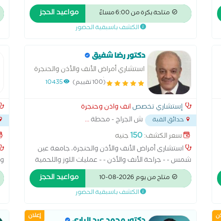
ال
مواعيد الحجز
متاحة بكرة من 6:00 مساءً
الكشف باسبقية الحضور
دكتور رضا شفيق
استشاري أمراض الأنف والأذن والحنجرة
- جامعة عين شمس ماجستير الانف
(100 تقييم)
10435
والاذن والحنجرة
إستشاري تخصص
انف واذن وحنجرة
ش الجراج - محطة
...
حدائق القبة
150
سعر الكشف:
جنيه
استشارى أمراض الأنف والأذن والحنجرة، جامعة عين
شمس - - جراحة الأنف والأذن - - عمليات اللوز واللحمية
جر
مواعيد الحجز
متاح من يوم 2026-08-10
الكشف باسبقية الحضور
ان
إعلان