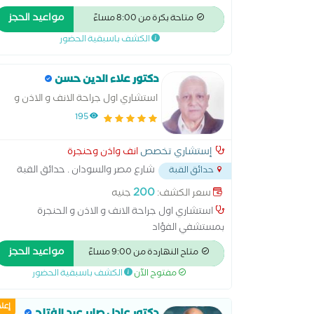
بمستشفى الزيتون التخصصي
مواعيد الحجز
متاحة بكرة من 8:00 مساءً
الكشف باسبقية الحضور
دكتور علاء الدين حسن
استشاري اول جراحة الانف و الاذن و
الحنجرة
195
إستشاري تخصص
انف واذن وحنجرة
شارع مصر والسودان . حدائق القبة
حدائق القبة
. محطة مترو الدمرداش
...
200
سعر الكشف:
جنيه
استشاري اول جراحة الانف و الاذن و الحنجرة
بمستشفي الفؤاد
مواعيد الحجز
متاح النهاردة من 9:00 مساءً
مفتوح الآن
الكشف باسبقية الحضور
إعل