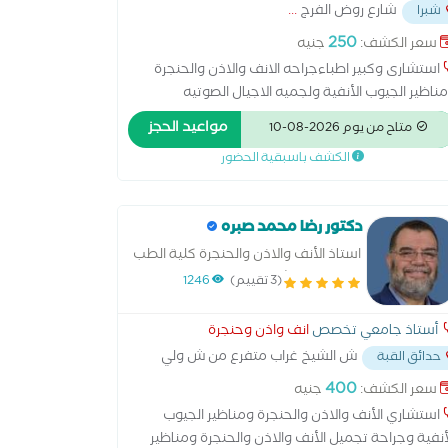
شارع روض الفرج
...
شبرا
250
سعر الكشف:
جنيه
استشارى وكبير اطباءجراحه الانف والاذن والحنجرة
ناظير الجيوب الأنفية ولجميه الاجيال الصوتيه
لميكرسكوب
مواعيد الحجز
متاح من يوم 2026-08-10
الكشف باسبقية الحضور
دكتور رضا محمد صبره
استاذ الأنف والاذن والحنجرة كلية الطب
جامعة عين شمس
(3 تقييم)
1246
أستاذ جامعي تخصص
انف واذن وحنجرة
ش الشيخ غراب متفرع من ش ولي
حدائق القبة
د حدائق القبه
...
400
سعر الكشف:
جنيه
استشاري الأنف والاذن والحنجرة ومناظير الجيوب
أنفية وجراحة تجميل الأنف والاذن والحنجرة ومناظير