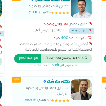
دكتور محمد عبد الباري
أخصائي الأنف والأذن والحنجرة
مستشفيات القوات المسلحة
(1 تقييم)
707
دكتور تخصص
انف واذن وحنجرة
شارع الحجاز الرئيسي أعلى
...
مصر الجديدة
400
سعر الكشف:
جنيه
التج
أخصائي الأنف والأذن والحنجرة مستشفيات القوات
المسلحة اختبارات السمع بالفيزيولوجيا الكهربائية
ال
استئصال الغدة النخامية التسليك البالوني للجيوب الأنفية
مواعيد الحجز
ال
متاح النهاردة من 12:00 مساءً
الجراحة الميكروسكوبية للأذن الجراحة الميكروسكوبية
ال
مفتوح الآن
الكشف بميعاد محدد
للحنجرة تنظيف الأذن من الشمع جراحة ترميم الأذن
ال
الوسطى زراعة القوقعة علاج الشخير علاج العصب السابع
علاج اللوز علاج ضغط طبلة الاذن جراحيا علاج ضيق
ز
مميز
دكتور بيتر شكر
التنفس بالجراحة عملية التصاق اللسان عملية الجيوب
الأنفية عملية الجيوب الأنفية بالمنظار عملية الغدة
استشاري الانف والاذن والحنجرة
الدرقية عملية الغدة اللعابية عملية اللوز عملية تحسين
إختيار جيد
الصوت عملية ترقيع طبلة الأذن عملية عظمة ركاب الأذن
(10 تقييم)
3606