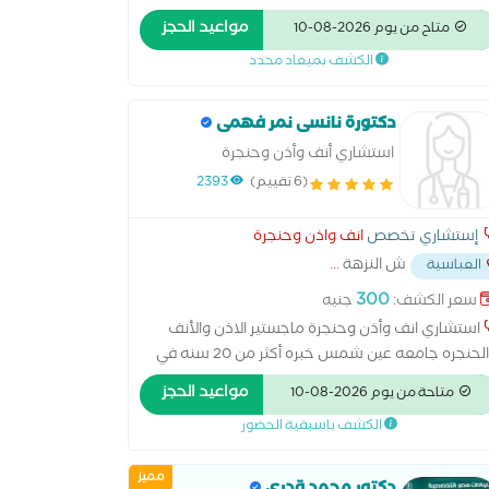
حنجرة وجراحة أورام الرأس و الرقبة
مواعيد الحجز
متاح من يوم 2026-08-10
الكشف بميعاد محدد
دكتورة نانسى نمر فهمى
استشاري أنف وأذن وحنجرة
(6 تقييم)
2393
إستشاري تخصص
انف واذن وحنجرة
ش النزهة
...
العباسية
300
سعر الكشف:
جنيه
استشاري انف وأذن وحنجرة ماجستير الاذن والأنف
والحنجره جامعه عين شمس خبره أكثر من 20 سنه في
احات الانف والاذن والحنجره والمناظير
مواعيد الحجز
متاحة من يوم 2026-08-10
الكشف باسبقية الحضور
مميز