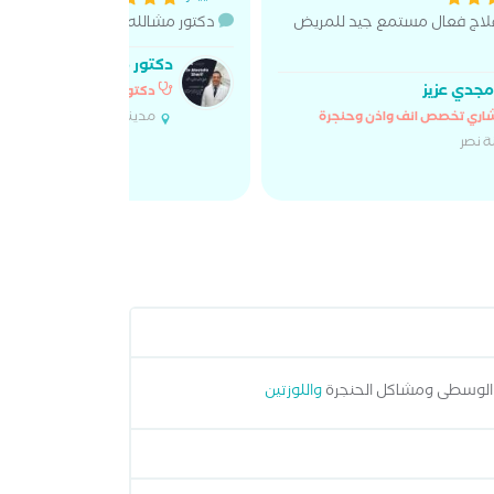
علاج فعال مستمع جيد للمريض
دكتور مشالله متمكن والعيادة ممت
دكتور مصطفي شريف
مجدي عزيز
دكتور تخصص انف واذن وحن
مدينة نصر
اري تخصص انف واذن وحنجرة
ة نصر
 الوسطى ومشاكل الحنجرة
واللوزتين