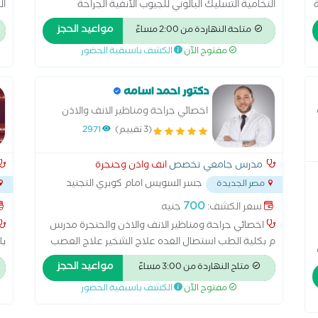
ة
النخامية التسليك البالوني للجيوب الأنفية الجراحة
ال
,
الميكروسكوبية للأذن الجراحة الميكروسكوبية للحنجرة
لل
مواعيد الحجز
متاحة النهاردة من 2:00 مساءً
تنظيف الأذن من الشمع جراحة ترميم الأذن الوسطى
ال
مفتوح الآن
الكشف باسبقية الحضور
زراعة القوقعة علاج الشخير علاج اللوز علاج ضغط طبلة
ال
الاذن جراحيا علاج ضيق التنفس بالجراحة عملية التصاق
ال
اللسان عملية الجيوب الأنفية عملية الجيوب الأنفية
ال
دكتور احمد اسامه
بالمنظار عملية الغدة اللعابية عملية اللوز عملية ترقيع
با
اخصائي جراحة ومناظير الانف والاذن
طبلة الأذن
ال
والحنجرة مدرس م بكلية الطب
(3 تقييم)
2971
عم
مدرس جامعي تخصص
انف واذن وحنجرة
جسر السويس امام كوبري التجنيد
مصر الجديدة
...
...
700
سعر الكشف:
جنيه
اخصائي جراحة ومناظير الانف والاذن والحنجرة مدرس
م بكلية الطب استصال الغده علاج الشخير علاج العصب
با
السابع علاج اللوز جراحه ترميم الاذن الوشطي عمليه
ال
مواعيد الحجز
متاح النهاردة من 3:00 مساءً
التصاق السان عمليه جيوب الانفيه عمليه الغده الدرقيه
ال
مفتوح الآن
الكشف باسبقية الحضور
عمليه ضيق التنفس بالجراحه
جر
ع
عل