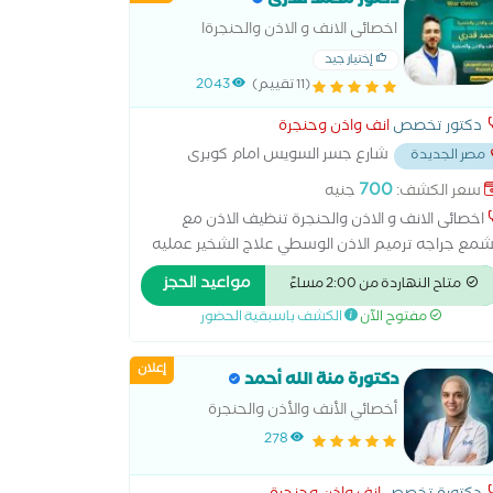
دكتور محمد قدرى
اخصائى الانف و الاذن والحنجرةا
إختيار جيد
(11 تقييم)
2043
دكتور تخصص
انف واذن وحنجرة
شارع جسر السويس امام كوبرى
مصر الجديدة
نيد
...
700
سعر الكشف:
جنيه
اخصائى الانف و الاذن والحنجرة تنظيف الاذن مع
شمع جراجه ترميم الاذن الوسطي علاج الشخير عمليه
لوز عمليه الغدة اللعابيه عمليه ترقيع طبله الاذن عمليه
مواعيد الحجز
متاح النهاردة من 2:00 مساءً
جيوب الانفيه علاج العصب السابع علاج ضغط طلبه
مفتوح الآن
الكشف باسبقية الحضور
اذن جراحيا عمليه الجيوب الانفيه بالمنظار
إعلان
دكتورة منة الله أحمد
أخصائي الأنف والأذن والحنجرة
278