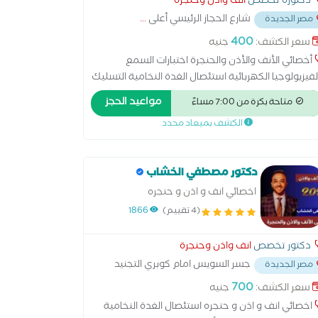
دكتورة تخصص
انف واذن وحنجرة
شارع الحجاز الرئيسي أعلى
...
مصر الجديدة
400
سعر الكشف:
جنيه
أخصائي الأنف والأذن والحنجرة اختبارات السمع
لفيزيولوجيا الكهربائية استئصال الغدة النخامية التسليك
بالوني للجيوب الأنفية الجراحة الميكروسكوبية للأذن
مواعيد الحجز
متاحة بكرة من 7:00 مساءً
جراحة الميكروسكوبية للحنجرة تنظيف الأذن من الشمع
الكشف بميعاد محدد
احة ترميم الأذن الوسطى زراعة القوقعة علاج الشخير
اج العصب السابع علاج اللوز علاج ضغط طبلة الاذن
احيا علاج ضيق التنفس بالجراحة عملية التصاق اللسان
دكتور مصطفي الخشاب
لية الجيوب الأنفية عملية الجيوب الأنفية بالمنظار
لية الغدة الدرقية عملية الغدة اللعابية عملية اللوز
اخصائي انف و اذن و حنجره
لية تحسين الصوت عملية ترقيع طبلة الأذن عملية
(4 تقييم)
1866
مة ركاب الأذن
دكتور تخصص
انف واذن وحنجرة
جسر السويس امام كوبري التجنيد
مصر الجديدة
700
سعر الكشف:
جنيه
اخصائي انف و اذن و حنجره استئصال الغدة النخامية