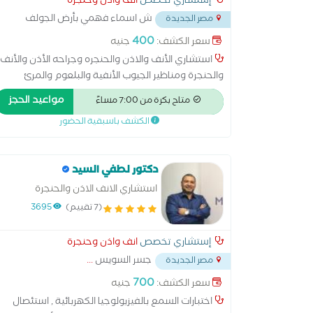
إستشاري تخصص
انف واذن وحنجرة
ش اسماء فهمي بأرض الجولف
مصر الجديدة
خلف
...
400
سعر الكشف:
جنيه
استشاري الأنف والاذن والحنجره وجراحه الأذن والأنف
والحنجرة ومناظير الجيوب الأنفية والبلعوم والمرئ
والسمعيات
مواعيد الحجز
متاح بكرة من 7:00 مساءً
الكشف باسبقية الحضور
دكتور لطفي السيد
استشاري الانف الاذن والحنجرة
(7 تقييم)
3695
إستشاري تخصص
انف واذن وحنجرة
جسر السويس
...
مصر الجديدة
700
سعر الكشف:
جنيه
اختبارات السمع بالفيزيولوجيا الكهربائية , استئصال