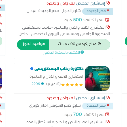
إستشاري تخصص
انف واذن وحنجرة
شارع الحجاز - مصر الجديدة. ميدان
مصر الجديدة
المحكمة
...
500
سعر الكشف:
جنيه
استشاري الانف والاذن والحنجرة -طبيب بمستشفى
با
المنصورة الجامعى ومستشفى الزيتون التخصصى - حاصل
ال
على الزمالة البريطانية التهابات الأذن الوسطى والخارجية.
مواعيد الحجز
ال
متاح بكرة من 7:00 مساءً
ضعف أحساسية الأنف والرشح المزمن. التهابات الجيوب
جر
الكشف باسبقية الحضور
الأنفية و فقدان السمع
عل
جر
دكتورة رحاب البسطويسى
عم
عم
استشارى الانف و الاذن و الحنجرة
عم
(5 تقييم)
2209
عظ
إستشاري تخصص
انف واذن وحنجرة
شارع جسر السويس امام كوبرى
مصر الجديدة
التجنيد
...
...
700
سعر الكشف:
جنيه
استشارى الانف و الاذن و الحنجرة استئصال الغدة