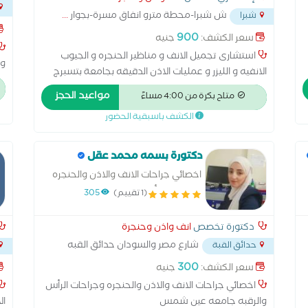
ش شبرا-محطة مترو انفاق مسرة-بجوار
...
شبرا
900
سعر الكشف:
جنيه
استشارى تجميل الانف و مناظير الحنجره و الجيوب
وم
الانفيه و الليزر و عمليات الاذن الدقيقه بجامعة بتسبرج
با
امريكا
مواعيد الحجز
متاح بكرة من 4:00 مساءً
الكشف باسبقية الحضور
دكتورة بسمه محمد عقل
اخصائي جراحات الانف والاذن والحنجره
وجراحات الرأس والرقبه
(1 تقييم)
305
دكتورة تخصص
انف واذن وحنجرة
شارع مصر والسودان حدائق القبه
حدائق القبة
...
العه
300
سعر الكشف:
جنيه
اخصائي جراحات الانف والاذن والحنجره وجراحات الرأس
والرقبه جامعه عين شمس
ال