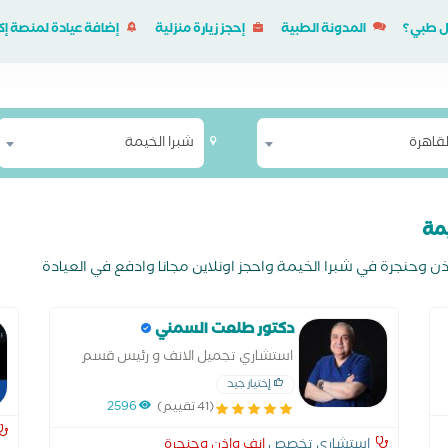
ل طبي؟
المدونة الطبية
إحجز زيارة منزلية
إضافة عيادة لمنصة 
لقاهرة
شبرا الخيمة
مة
دكتور طلعت السمني
استشاري تجميل الانف و رئيس قسم
الانف و الاذن و الحنجره جامعة عين
إختيار جيد
شمس
(41 تقييم)
2596
إستشاري تخصص
انف واذن وحنجرة