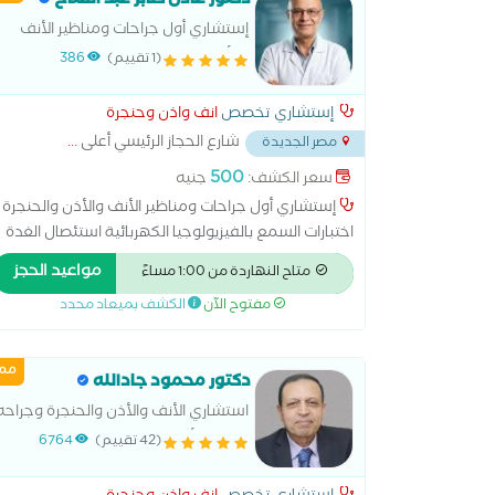
دكتور عادل صابر عبد الفتاح
إستشاري أول جراحات ومناظير الأنف
والأذن والحنجرة
(1 تقييم)
386
إستشاري تخصص
انف واذن وحنجرة
شارع الحجاز الرئيسي أعلى
...
مصر الجديدة
500
سعر الكشف:
جنيه
إستشاري أول جراحات ومناظير الأنف والأذن والحنجرة
اختبارات السمع بالفيزيولوجيا الكهربائية استئصال الغدة
النخامية التسليك البالوني للجيوب الأنفية الجراحة
مواعيد الحجز
متاح النهاردة من 1:00 مساءً
الميكروسكوبية للأذن الجراحة الميكروسكوبية للحنجرة
مفتوح الآن
الكشف بميعاد محدد
تنظيف الأذن من الشمع جراحة ترميم الأذن الوسطى
زراعة القوقعة علاج الشخير علاج العصب السابع علاج
اللوز علاج ضغط طبلة الاذن جراحيا علاج ضيق التنفس
ممي
دكتور محمود جادالله
بالجراحة عملية التصاق اللسان عملية الجيوب الأنفية
عملية الجيوب الأنفية بالمنظار عملية الغدة الدرقية
استشاري الأنف والأذن والحنجرة وجراحه
عملية الغدة اللعابية عملية اللوز عملية تحسين الصوت
الاذن والأنف والحنجرة ومناظير الجيوب
(42 تقييم)
6764
عملية ترقيع طبلة الأذن عملية عظمة ركاب الأذن
الأنفية والبلعوم والمرئ والسمعيات