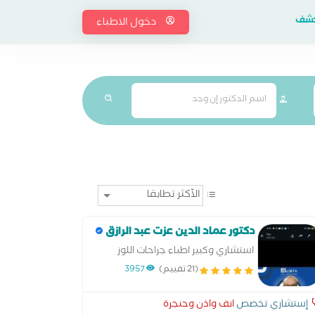
إكشف
دخول الاطباء
دكتور عماد الدين عزت عبد الرازق
استشاري وكبير اطباء جراحات اللوز
.وتوقيع طبله..تقويم الحاجز الانفي
(21 تقييم)
3957
وتصغير غضاريف الانف بالمنظار
إستشاري تخصص
انف واذن وحنجرة