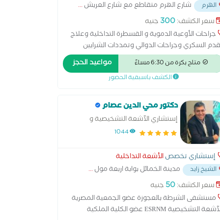
شارع الهرم متقاطع مع شارع العريش
...
الهرم
300
سعر الكشف:
جنيه
جراحات الأوعية الدموية و القسطرة التداخلية وعلاج
قدم السكري وجراحات الدوالي وتمددات الشرايين
مختلفة والجلطات وأساليب العلاج المختلفة
مواعيد الحجز
متاح بكرة من 6:30 مساءً
تشفيات القوات المسلحة
الكشف باسبقية الحضور
دكتور محي الدين عصام
إستشاري الآشعة التشخيصية و
التداخلية
1044
إستشاري تخصص
الأشعة التداخلية
مدينة الخمائل بوابة اربعة مول
...
الشيخ زايد
50
سعر الكشف:
جنيه
مستشفى الشرطة بالعجوزة عضو الجمعية المصرية
للآشعة التشخيصية ESRNM عضو الكلية الملكية