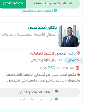
تشخيص و علاج حالات القسطرة المخية، عضو في
مواعيد الحجز
متاح بكرة من 8:00 مساءً
الجمعية المصرية للأشعة، عضو الجمعية المصرية للعلاج
الكشف باسبقية الحضور
بالأشعة التداخلية، عضو الجمعية الاوروبية للأشعة،
دراسة الدبلومة الاوروبية للقسطرة المخية
دكتور أحمد حسن
أخصائى الأشعة التشخيصية والتداخلية
وفحوصات السونار والدوبلر
دكتور تخصص
الأشعة التداخلية
كعابيش طوابق فيصل
...
فيصل
350
سعر الكشف:
جنيه
دكتور أحمد حسن هو أخصائى الأشعة التشخيصية
والسونار والدوبلر، يتمتع بخبرة واسعة في تشخيص
وعلاج العديد من الحالات باستخدام أحدث تقنيات الأشعة
بيانات العيادة والحجز
الدقيقة. يمتاز بخبرته في الإجراءات التداخلية الدقيقة
تحت التوجيه الإشعاعي، إضافة إلى تميّزه في استخدام
لا يوجد مواعيد متاحة الان
السونار والدوبلر لتشخيص أمراض الأوعية الدموية وحالات
البطن والحوض والغدد المختلفة. يُعرف الدكتور بأسلوبه