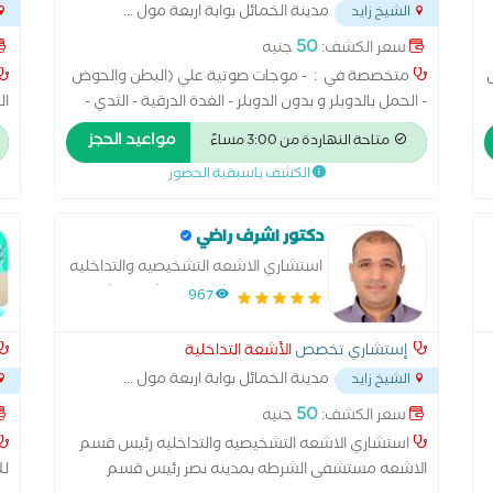
مدينة الخمائل بوابة اربعة مول
...
الشيخ زايد
50
سعر الكشف:
جنيه
متخصصة في : - موجات صوتية علي (البطن والحوض
- الحمل بالدوبلر و بدون الدوبلر - الغدة الدرقية - الثدي -
ال
المهبل - الأنسجة - مفصل الفخذ - البروستاتا ) - دوبلر
ال
مواعيد الحجز
متاحة النهاردة من 3:00 مساءً
-
ملون علي ( شرايين الرقبة - شرايين طرف واحد أو طرفين -
مس
الكشف باسبقية الحضور
أوردة طرف واحد أو طرفين - شرايين الكلي ) - سحب
عينات من أورام و تكتلات الثدي باستخدام الموجات
الصوتية
دكتور اشرف راضي
استشاري الاشعه التشخيصيه والتداخليه
رئيس قسم الاشعه مستشفى الشرطه
967
بمدينه نصر رئيس قسم الاشعه
بمستشفيات هيئه الرعايه الصحيه
إستشاري تخصص
الأشعة التداخلية
مدينة الخمائل بوابة اربعة مول
...
الشيخ زايد
50
سعر الكشف:
جنيه
استشاري الاشعه التشخيصيه والتداخليه رئيس قسم
الاشعه مستشفى الشرطه بمدينه نصر رئيس قسم