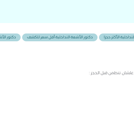
الطحال - أي مشاكل في المثانة - رحم المرأة والحمل
تداخلية الأكثر حجزا
دكتور الأشعة التداخلية أقل سعر للكشف
دكتور الأ
علشان تتطمن قبل الحجز :