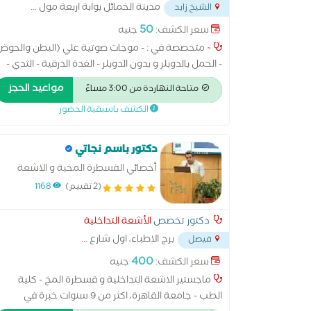
مدينة الخمائل بوابة اربعة مول
...
الشيخ زايد
50
سعر الكشف:
جنيه
~ متخصصة في : - موجات صوتية علي (البطن والحوض
- الحمل بالدوبلر و بدون الدوبلر - الغدة الدرقية - الثدي -
المهبل - الأنسجة - مفصل الفخذ - البروستاتا ) - دوبلر
مواعيد الحجز
متاحة النهاردة من 3:00 مساءً
ملون علي ( شرايين الرقبة - شرايين طرف واحد أو طرفين 
الكشف باسبقية الحضور
أوردة طرف واحد أو طرفين - شرايين الكلي ) - سحب
عينات من أورام و تكتلات الثدي باستخدام الموجات
الصوتية
دكتور باسم نجاتي
أخصائي القسطرة المخية و الاشعة
التداخلية
(2 تقييم)
1168
دكتور تخصص
الأشعة التداخلية
برج الاطباء، اول شارع
...
فيصل
400
سعر الكشف:
جنيه
ماجستير الاشعة التداخلية و قسطرة المخ - كلية
الطب - جامعة القاهرة، اكثر من 9 سنوات خبرة في