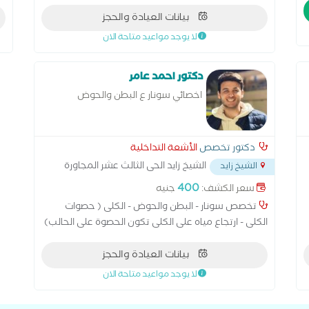
الاشعه بمستشفيات هيئه الرعايه الصحيه متخصص في :-
بيانات العيادة والحجز
موجات صوتيه على ( البطن والحوض - الحمل و دوبلر
ملون على الحمل -الغده الدرقيه -الثدي البروستاتا ) دوبلر
لا يوجد مواعيد متاحة الان
ملون على ( شرايين الرقبه - شرايين الاطراف )
ال
دكتور احمد عامر
اخصائي سونار ع البطن والحوض
دكتور تخصص
الأشعة التداخلية
الشيخ زايد الحى الثالث عشر المجاورة
الشيخ زايد
التانية بحوار المدرسة المصرية الدولية
...
400
سعر الكشف:
جنيه
تخصص سونار - البطن والحوض - الكلى ( حصوات
الكلى - ارتجاع مياه على الكلى تكون الحصوة على الحالب)
- حصوات المرارة - أي مشاكل في الكبد - أي مشاكل في
بيانات العيادة والحجز
الطحال - أي مشاكل في المثانة - رحم المرأة والحمل
تخصص سونار - البطن والحوض - الكلى ( حصوات الكلى -
لا يوجد مواعيد متاحة الان
ارتجاع مياه على الكلى تكون الحصوة على الحالب) -
حصوات المرارة - أي مشاكل في الكبد - أي مشاكل في