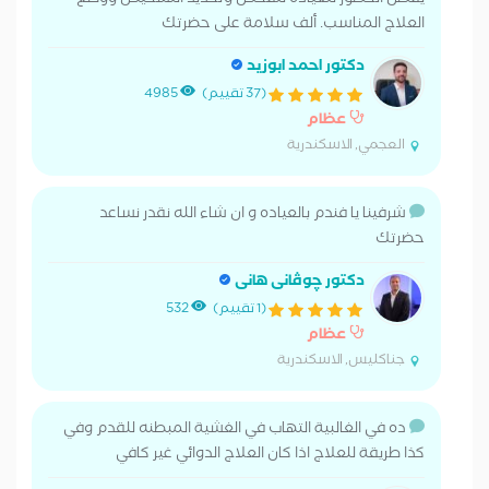
يُفضل الحضور للعيادة للفحص وتحديد التشخيص ووضع
العلاج المناسب. ألف سلامة على حضرتك
دكتور احمد ابوزيد
(37 تقييم)
4985
عظام
العجمي, الاسكندرية
شرفينا يا فندم بالعياده و ان شاء الله نقدر نساعد
حضرتك
دكتور چوڤانى هانى
(1 تقييم)
532
عظام
جناكليس, الاسكندرية
ده في الغالبية التهاب في الغشية المبطنه للقدم وفي
كذا طريقة للعلاج اذا كان العلاج الدوائي غير كافي