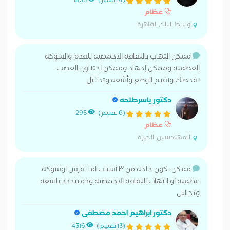
(4 تقييم)
1835
عظام
وسط البلد, القاهرة
ممكن التهاب باللفافه الاخمصيه للقدم والشوكه
العظميه وممكن إجهاد وممكن اختناق بالعصب
نفحصك ونقيم الوضع وأشعه وتحاليل
دكتور ياسرطلحه
(6 تقييم)
295
عظام
المهندسين, الجيزة
ممكن يكون حاجه من ٣ أسباب اما نقرس اوشوكه
عظميه او التهاب اللفافه الاخمصيه وده يتحدد باشعه
وتحاليل
دكتور ابراهيم احمد مصطفى
(13 تقييم)
4316