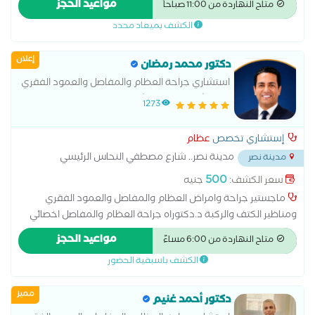
مواعيد الحجز
متاح النهاردة من 11:00 صباحاً
و الاجهزه التقويمية
الكشف بميعاد محدد
إعلان
دكتور محمد رمضان
استشاري جراحة العظام والمفاصل والعمود الفقري
بمستشفيات هيئة الشرطة
1273
إستشاري تخصص
عظام
مدينة نصر.. شارع مصطفي النحاس الرئيسي
مدينة نصر
امتداد افريقيا..بجوار مدرسة المنهل الخاصة
...
500
سعر الكشف:
جنيه
ماجستير جراحة وامراض العظام والمفاصل والعمود الفقري
ومناظير الكتف والركبة د.دكتوراه جراحة العظام والمفاصل اخصائي
جراحات القدم والكاحل بمستشفيات الشرطة عضو الجمعية المصرية
مواعيد الحجز
متاح النهاردة من 6:00 مساءً
لجراحة العظام اخصائي الطب الرياضي واصابات الملاعب
الكشف باسبقية الحضور
مميز
دكتور أحمد غنيم