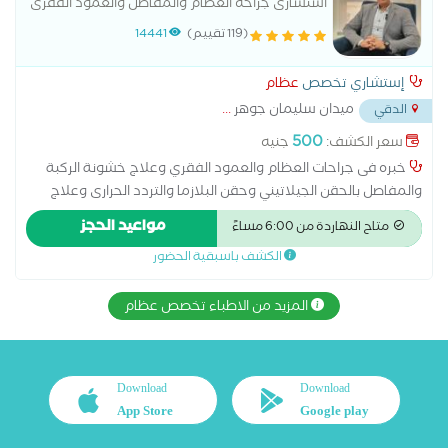
استشارى جراحه العظام والمفاصل والعمود الفقرى
(119 تقييم)
14441
إستشاري تخصص
عظام
ميدان سليمان جوهر
...
الدقي
500
سعر الكشف:
جنيه
خبره فى جراحات العظام والعمود الفقري وعلاج خشونة الركبة
والمفاصل بالحقن الجيلاتيني وحقن البلازما والتردد الحرارى وعلاج
اصابات الملاعب دكتوراه جراحه العظام والعمود الفقرى الزماله
مواعيد الحجز
متاح النهاردة من 6:00 مساءً
المصريه لجراحة العظام زميل الكليه الملكيه للجراحين
الكشف باسبقية الحضور
المزيد من الاطباء تخصص عظام
Download
Download
App Store
Google play