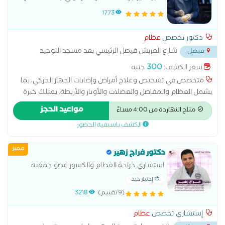
1773
دكتور تخصص
عظام
شارع العريش فيصل الرئيسي بعد مسجد التوحيد
فيصل
أمام مول الثريا
...
300
سعر الكشف:
جنيه
متخصص في تشخيص وعلاج أمراض وإصابات الجهاز الحركي، بما
يشمل العظام والمفاصل والعضلات والأوتار والأربطة. يمتلك خبرة
في علاج خشونة المفاصل، آلام الظهر والرقبة، الانزلاق الغضروفي،
مواعيد الحجز
متاح النهاردة من 4:00 مساءً
إصابات الملاعب، الكسور، وتشوهات العمود الفقري
الكشف باسبقية الحضور
مميز
دكتور فراج زهير
استشاري جراحة العظام والكسور عضو جمعية
جراحات العظام السويسرية عضو جمعية جراحات
إختيار جيد
العظام المصرية محاضر بكليه الطب بالأكاديمية
(9 تقييم)
3218
البحرية بالعلمين
إستشاري تخصص
عظام