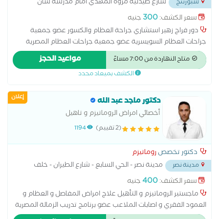
شارع صيدلية مروة المهدي امام مدرسة سان
سبورتنج
جبرائيل
...
300
سعر الكشف:
جنيه
دور فراج زهير استشاري جراحة العظام والكسور عضو جمعية
جراحات العظام السويسرية عضو جمعية جراحات العظام المصرية
محاضر بكليه الطب بالأكاديمية البحرية بالعلمين ماجستير جراحة
مواعيد الحجز
متاح النهاردة من 7:00 مساءً
الكسور والعظام و إلاصابات
الكشف بميعاد محدد
إعلان
دكتور ماجد عبد الله
أخصائي امراض الروماتيزم و تاهيل
(2 تقييم)
1194
دكتور تخصص
روماتيزم
مدينة نصر - الحي السابع - شارع الطيران - خلف
مدينة نصر
مطعم ابو رامي
...
400
سعر الكشف:
جنيه
ماجستير الروماتيزم و التأهيل علاج امراض المفاصل و العظام و
العمود الفقري و اصابات الملاعب عضو برنامج تدريب الزمالة المصرية
للروماتيزم و التأهيل المتخصص الطبي في توصيف الاطراف الصناعية