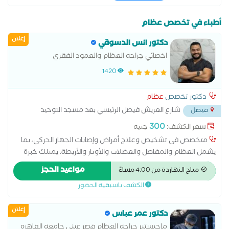
أطباء في تخصص عظام
إعلان
دكتور انس الدسوقي
اخصائي جراحه العظام والعمود الفقري
1420
دكتور تخصص
عظام
شارع العريش فيصل الرئيسي بعد مسجد التوحيد
فيصل
أمام مول الثريا
...
300
سعر الكشف:
جنيه
متخصص في تشخيص وعلاج أمراض وإصابات الجهاز الحركي، بما
يشمل العظام والمفاصل والعضلات والأوتار والأربطة. يمتلك خبرة
في علاج خشونة المفاصل، آلام الظهر والرقبة، الانزلاق الغضروفي،
مواعيد الحجز
متاح النهاردة من 4:00 مساءً
إصابات الملاعب، الكسور، وتشوهات العمود الفقري
الكشف باسبقية الحضور
إعلان
دكتور عمر عباس
ماجيستير جراحه العظام قصر عيني جامعه القاهره