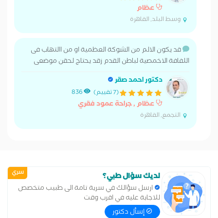
عظام
وسط البلد, القاهرة
قد يكون الالم من الشوكة العظمية او من االتهاب فى
اللفافة الاخمصية لباطن القدم زقد يحتاج لحقن موضعى
دكتور احمد صقر
(7 تقييم)
836
عظام , جراحة عمود فقري
التجمع, القاهرة
سري
لديك سؤال طبي؟
ارسل سؤالك في سرية تامة الى طبيب متخصص
للاجابة عليه في اقرب وقت
إسأل دكتور