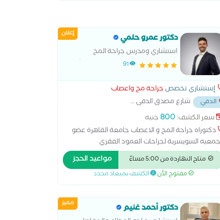
إعلان
دكتور عمرو حلمي
استشاري ومدرس جراحة المخ
والاعصاب و العمود الفقري بمستشفى
91
القصر العيني-جامعة القاهرة
إستشاري تخصص
جراحة مخ واعصاب
شارع مصدق الدقى
...
الدقي
800
سعر الكشف:
جنيه
دكتوراه جراحة المخ و الاعصاب جامعة القاهرة عضو
جمعيه السويسرية لجراحات العمود الفقري
مواعيد الحجز
متاح النهاردة من 5:00 مساءً
مفتوح الآن
الكشف بميعاد محدد
مميز
دكتور أحمد غنيم