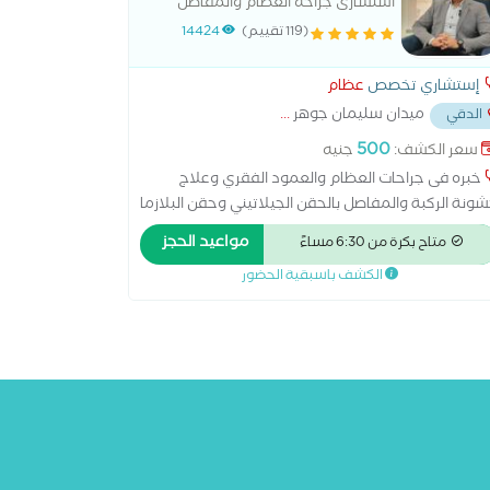
استشارى جراحه العظام والمفاصل
والعمود الفقرى
(119 تقييم)
14424
إستشاري تخصص
عظام
ميدان سليمان جوهر
...
الدقي
500
سعر الكشف:
جنيه
خبره فى جراحات العظام والعمود الفقري وعلاج
ونة الركبة والمفاصل بالحقن الجيلاتيني وحقن البلازما
لتردد الحرارى وعلاج اصابات الملاعب دكتوراه جراحه
مواعيد الحجز
متاح بكرة من 6:30 مساءً
عظام والعمود الفقرى الزماله المصريه لجراحة العظام
الكشف باسبقية الحضور
يل الكليه الملكيه للجراحين