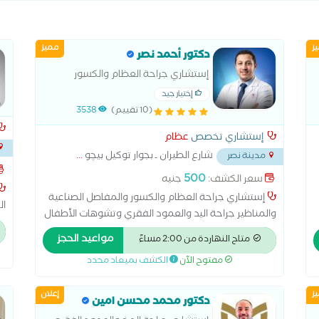
ز
مميز
دكتور أحمد نصر
إستشاري جراحة العظام والكسور
والمفاصل الصناعية والمناظير جراحة
إختيار جيد
اليد والعمود الفقري وتشوهات الأطفال
(10 تقييم)
3538
ماجستير جراحة العظام والكسور
إستشاري تخصص
عظام
والمفاصل الصناعية والمناظير
شارع الطيران ـ بجوار توكيل بيچو
...
مدينة نصر
500
سعر الكشف:
جنيه
إستشاري جراحة العظام والكسور والمفاصل الصناعية
ال
والمناظير جراحة اليد والعمود الفقري وتشوهات الأطفال
ماجستير جراحة العظام والكسور والمفاصل الصناعية
مواعيد الحجز
متاح النهاردة من 2:00 مساءً
والمناظير جراحة اليد والعمود الفقري وتشوهات الأطفال
مفتوح الآن
الكشف بميعاد محدد
عضو الجمعية السويسرية لجراحة العظام عضو الجمعية
المصرية لجراحة العظام الزمالة المصرية لجراحة العظام
ز
إعلان
إعادة تسوية سطح مفصل الورك استبدال مفصل الكتف
دكتور محمد محسن امين
الخلايا الجذعية للعظام العلاج الحراري تطويل العظام