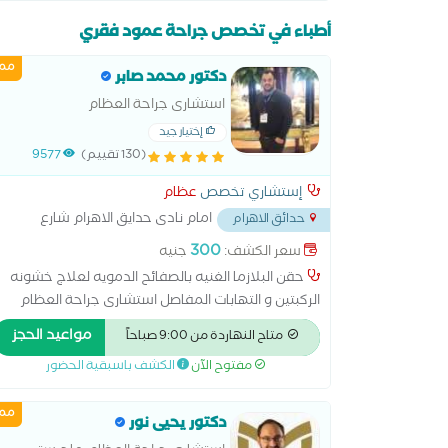
أطباء في تخصص جراحة عمود فقري
ممي
دكتور محمد صابر
استشارى جراحة العظام
إختيار جيد
(130 تقييم)
9577
إستشاري تخصص
عظام
امام نادى حدايق الاهرام شارع
حدائق الاهرام
العوضى
...
300
سعر الكشف:
جنيه
حقن البلازما الغنيه بالصفائح الدمويه لعلاج خشونه
الركبتين و التهابات المفاصل استشارى جراحة العظام
والمفاصل و إصابات الملاعب حقن البلازما ، حقن السائل
مواعيد الحجز
متاح النهاردة من 9:00 صباحاً
الغضروفى لعلاج اآلام المفاصل ، خشونه الركبتين ، حقن
مفتوح الآن
الكشف باسبقية الحضور
العمود الفقرى ، حقن مفصل الكتف ، حقن الفقرات و
التردد الحرارى فى حاله الغضروف استقبال حالات الكسور
ممي
و طوارئ العظام و إصابات الملاعب 24 ساعه اجراء
دكتور يحيى نور
عمليات المناظير و المفاصل