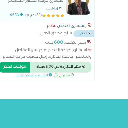
استشارى جراحة العظام-ماجيستير
المفاصل والمناظير_جامعة القاهرة.
إختيار جيد
زميل جمعية جراحة العظام السويسرية
(32 تقييم)
9650
AO.
إستشاري تخصص
عظام
شارع مصدق الدقى
...
الدقي
600
سعر الكشف:
جنيه
استشارى جراحة العظام-ماجيستير المفاصل
والمناظير_جامعة القاهرة. زميل جمعية جراحة العظام
السويسرية AO. و استشاري تثبيت الفقرات و الكسور
مواعيد الحجز
متاح النهاردة من 5:00 مساءً
لمتعدده و الانزلاق الغضروفي
مفتوح الآن
الكشف بميعاد محدد