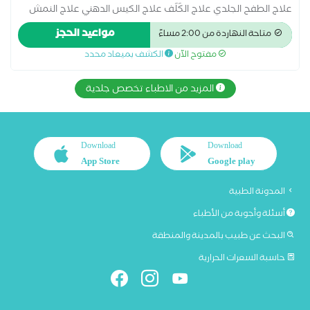
علاج الطفح الجلدي علاج الكَلَف علاج الكيس الدهني علاج النمش
علاج سقوط الشعر للسيدات علاج عين السمكة علاج فطريات
مواعيد الحجز
متاحة النهاردة من 2:00 مساءً
الاظافر عمل الغمازات امراض تناسلية الكي الكهربائي علاج آثار الحروق
مفتوح الآن
الكشف بميعاد محدد
علاج الإكزيما
المزيد من الاطباء تخصص جلدية
Download
Download
App Store
Google play
المدونة الطبية
أسئلة وأجوبة من الأطباء
البحث عن طبيب بالمدينة والمنطقة
حاسبة السعرات الحرارية