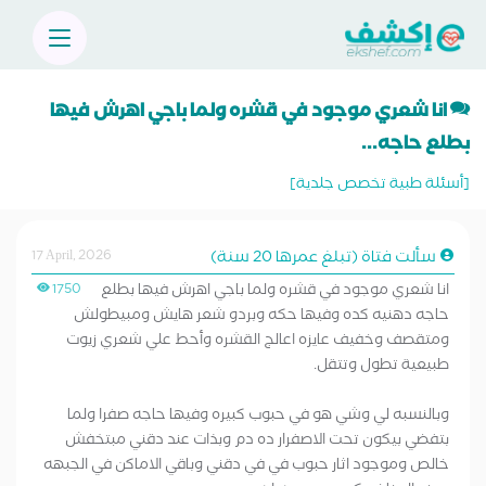
انا شعري موجود في قشره ولما باجي اهرش فيها
بطلع حاجه...
[أسئلة طبية تخصص جلدية]
سألت فتاة (تبلغ عمرها 20 سنة)
17 April, 2026
انا شعري موجود في قشره ولما باجي اهرش فيها بطلع
1750
حاجه دهنيه كده وفيها حكه وبردو شعر هايش ومبيطولش
ومتقصف وخفيف عايزه اعالج القشره وأحط علي شعري زيوت
طبيعية تطول وتتقل.
وبالنسبه لي وشي هو في حبوب كبيره وفيها حاجه صفرا ولما
بتفضي بيكون تحت الاصفرار ده دم وبذات عند دقني مبتخفش
خالص وموجود اثار حبوب في في دقني وباقي الاماكن في الجبهه