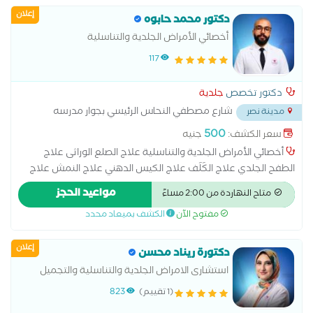
إعلان
دكتور محمد حابوه
أخصائي الأمراض الجلدية والتناسلية
117
دكتور تخصص
جلدية
شارع مصطفي النحاس الرئيسي بجوار مدرسه
مدينة نصر
المنهل
...
500
سعر الكشف:
جنيه
أخصائي الأمراض الجلدية والتناسلية علاج الصلع الوراثى علاج
الطفح الجلدي علاج الكَلَف علاج الكيس الدهني علاج النمش علاج
سقوط الشعر للسيدات علاج عين السمكة علاج فطريات الاظافر عمل
مواعيد الحجز
متاح النهاردة من 2:00 مساءً
الغمازات
مفتوح الآن
الكشف بميعاد محدد
إعلان
دكتورة ريناد محسن
استشارى الامراض الجلدية والتناسلية والتجميل
وزميل مساعد بالهيئه العامه للمعاهد
(1 تقييم)
823
والمستشفيات التعليميه استشاري الجلدية بمعهد