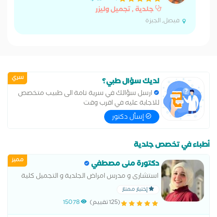
جلدية , تجميل وليزر
فيصل, الجيزة
سري
لديك سؤال طبي؟
ارسل سؤالك في سرية تامة الى طبيب متخصص
للاجابة عليه في اقرب وقت
إسأل دكتور
أطباء في تخصص جلدية
مميز
دكتورة منى مصطفي
استشارى و مدرس امراض الجلدية و التجميل كلية
طب القصر العينى
إختيار ممتاز
(125 تقييم)
15078