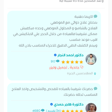
وعند المناخير كده ده سببه ايه
اكزيما دهنية
بتحتاج علاج دوائي مع الموضعي
العلاج بالشامبو و المحلول الموضعي وحده ميكفيش
ممكن تشرفينا فالعيادة من خلال الحجز علي الابلكيشن في
اقرب موعد مناسب
وبيتم الكشف الطبي الدقيق للاجراء المناسب باذن الله
دكتور احمد النجار
917
جلدية , تجميل وليزر
المهندسين, الجيزة
حضرتك شرفينا بالعياده للفحص والتشخيص واخذ العلاج
المناسب لحاله حضرتك.
دكتورة هاجر حمدي
(34 تقييم)
4680