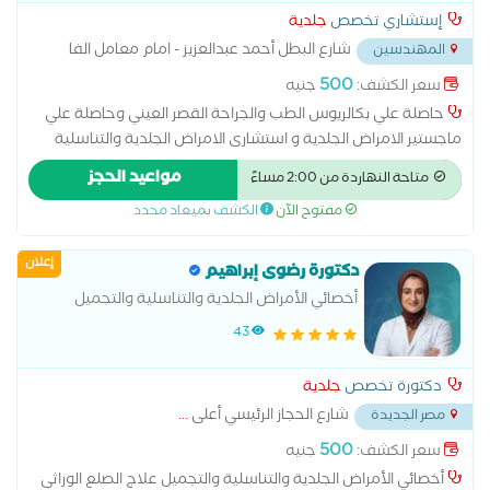
الامراض الجلدية لابحاث الطب للبلاد
إستشاري تخصص
جلدية
شارع البطل أحمد عبدالعزيز - امام معامل الفا
المهندسين
...
500
سعر الكشف:
جنيه
حاصلة علي بكالريوس الطب والجراحة القصر العيني وحاصلة علي
ماجستير الامراض الجلدية و استشارى الامراض الجلدية والتناسلية
والتجميل وزميل مساعد بالهيئه العامه للمعاهد والمستشفيات
مواعيد الحجز
متاحة النهاردة من 2:00 مساءً
التعليميه واستشاري الامراض الجلدية بمعهد الابحاث لطب البلاد
مفتوح الآن
الكشف بميعاد محدد
الحارة
إعلان
دكتورة رضوى إبراهيم
أخصائي الأمراض الجلدية والتناسلية والتجميل
43
دكتورة تخصص
جلدية
شارع الحجاز الرئيسي أعلى
...
مصر الجديدة
500
سعر الكشف:
جنيه
أخصائي الأمراض الجلدية والتناسلية والتجميل علاج الصلع الوراثى