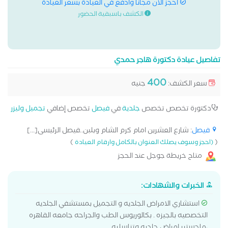
احجز الان مجانا وادفع في العيادة بسعر العيادة
الكشف باسبقية الحضور
تفاصيل عيادة دكتورة هاجر حمدي
400
سعر الكشف:
جنيه
دكتورة تخصص تخصص
جلدية
في
فيصل
تخصص إضافي
تجميل وليزر
فيصل
: شارع العشرين امام كرم الشام وبلبن..فيصل الرئيسى[...]
)
(
(احجز وسوف يصلك العنوان بالكامل وارقام العيادة
متاح خريطة جوجل عند الحجز
الخبرات والشهادات:
استشاري الامراض الجلديه و التجميل بمستشفي الجلديه
التخصصيه بالجيزه . بكالوريوس الطب والجراحه جامعه القاهره