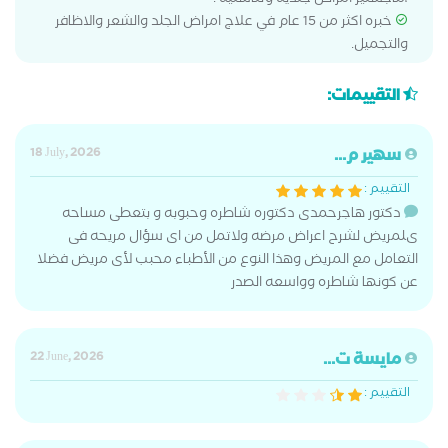
،ماجستير امراض جلديه وتناسليه .
خبره اكثر من 15 عام في علاج امراض الجلد والشعر والاظافر
والتجميل.
التقييمات:
سهير م...
18 July, 2026
التقييم :
دكتور هاجرحمدى دكتوره شاطره وحبوبه و بتعطى مساحه
ىلمريض لشرح اعراض مرضه ولاتمل من اى سؤال مريحه فى
التعامل مع المريض وهذا النوع من الأطباء محبب لأى مريض فضلا
عن كونها شاطره وواسعه الصدر
مايسة ت...
22 June, 2026
التقييم :