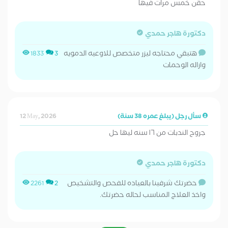
حقن خمس مرات فيها
دكتورة هاجر حمدي
هتبقي محتاجه ليزر متخصص للاوعيه الدمويه
1833
3
وازاله الوحمات
سأل رجل (يبلغ عمره 38 سنة)
12 May, 2026
جروح الندبات من ١٦ سنه ليها حل
دكتورة هاجر حمدي
حضرتك شرفينا بالعياده للفحص والتشخيص
2261
2
واخذ العلاج المناسب لحاله حضرتك.