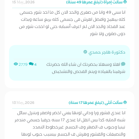
سألت إمرأة (تبلغ عمرها 49 سنة)
15 May, 2026
انا سنى 49 وانا من صغرى والحد الان كل ما اخد شور جسمى
كله بيهيج وافضل اهرش فى جسمى كله بربع ساعه وبذات
عند الفخاد والحد الان لم اعرف أسبابه حتى لو اخذت شور من
دون صابون ولا شور
دكتورة هاجر حمدي
اهلا وسهلا بحضرتك ان شاء الله حضرتك
2779
4
شرفينا بالعياده ويتم الفحص والتشخيص
سألت أنثى (تبلغ عمرها 17 سنة)
13 May, 2026
انا عندي قشور ورا وداني لونها يعني اخضر واصفر وبتنزل سائل
شبه المايه كدا بس اتقل انا عندي 17 سنه حرفيا جسمي متدمر
تينيا وحبوب ف الضهر وف الجسم غيرخطوط التمدد
والتصبغات والقشور وهرش ف الجسم بيسيب حبوب لونها