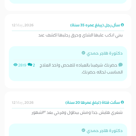
سأل رجل (يبلغ عمره 35 سنة)
12 May, 2026
بنتي اتكب عليها الشاي وحرق رجليها اكشف عند
دكتورة هاجر حمدي
حضرتك شرفينا بالعياده للفحص واخذ العلاج
2819
2
المناسب لحاله حضرتك.
سألت فتاة (تبلغ عمرها 20 سنة)
12 May, 2026
شعري هايش جدا ومش بيطول وفرحي بعد ٣شهور
دكتورة هاجر حمدي