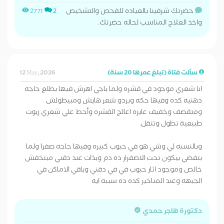
حضرتك شرفينا بالعياده للفحص والتشخيص
2771
2
واخذ العلاج المناسب لحاله حضرتك.
سألت فتاة (تبلغ عمرها 20 سنة)
12 May, 2026
انا شعري موجود في قشره ولما باجي اهرش فيها بطلع حاجه
دهنيه كده وفيها حكه وبردو شعر هايش ومبيطولش
ومتقصف وخفيف عايزه اعالج القشره وأحط علي شعري زيوت
طبيعية تطول وتتقل.
وبالنسبه لي وشي هو في حبوب كبيره وفيها حاجه صفرا ولما
بتفضي بيكون تحت الاصفرار ده دم وبذات عند دقني مبتخفش
خالص وموجود اثار حبوب في في دقني وباقي الاماكن في
الجبهه وعند المناخير كده ده سببه ايه
دكتورة هاجر حمدي