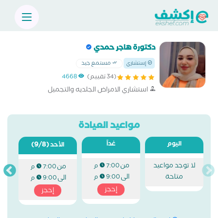
دكتورة هاجر حمدي
مستمع جيد
إستشاري
(34 تقييم)
4668
استشاري الامراض الجلديه والتجميل
مواعيد العيادة
اليوم
غداً
(9/8)
الأحد
لا توجد مواعيد
من
7:00 م
من
7:00 م
متاحة
الى
9:00 م
الى
9:00 م
إحجز
إحجز