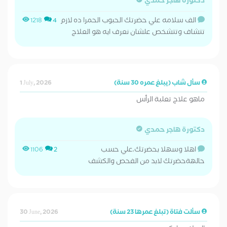
دكتورة هاجر حمدي
الف سلامه علي حضرتك الحبوب الحمرا ده لازم
1218
4
تتشاف وتتشخص علشان نعرف ايه هو العلاج
سأل شاب (يبلغ عمره 30 سنة)
1 July, 2026
ماهو علاج تعلبة الرأس
دكتورة هاجر حمدي
اهلا وسهلا بحضرتك،علي حسب
1106
2
حالهةحضرتك لابد من الفحص والكشف
سألت فتاة (تبلغ عمرها 23 سنة)
30 June, 2026