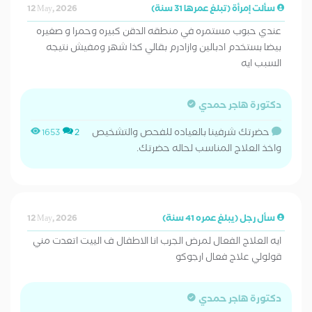
سألت إمرأة (تبلغ عمرها 31 سنة)
12 May, 2026
عندي حبوب مستمره في منطقه الدقن كبيره وحمرا و صغيره
بيضا بستخدم ادبالين وازادرم بقالي كذا شهر ومفيش نتيجه
السبب ايه
دكتورة هاجر حمدي
حضرتك شرفينا بالعياده للفحص والتشخيص
1653
2
واخذ العلاج المناسب لحاله حضرتك.
سأل رجل (يبلغ عمره 41 سنة)
12 May, 2026
ايه العلاج الفعال لمرض الجرب انا الاطفال ف الييت اتعدت مني
قولولي علاج فعال ارجوكو
دكتورة هاجر حمدي