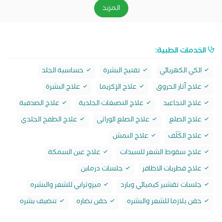
المزيد
الخدمات الطبية:
الكي الكهربائي
تفتيح البشرة
حساسية الجلد
علاج آثار الحروق
علاج الإكزيما
علاج البشرة
علاج التجاعيد
علاج التصبغات الجلدية
علاج الصدفية
علاج الصلع
علاج الصلع الوراثى
علاج الطفح الجلدي
علاج الكَلَف
علاج النمش
علاج سقوط الشعر للسيدات
علاج عين السمكة
علاج فطريات الاظافر
جلسات درمابن
جلسات تقشير كيميائي وبارد
ميزوثرابي للشعر والبشره
حقن بلازما للشعر والبشره
حقن نضاره
تنضيف بشره