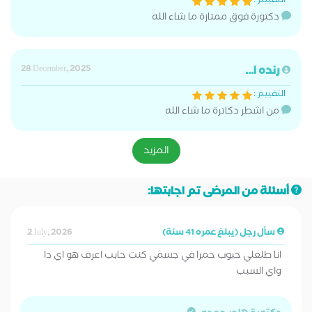
التقييم :
دكتورة فوق ممتازة ما شاء الله
رنده ا...
28 December, 2025
التقييم :
من اشطر دكاترة ما شاء الله
المزيد
أسئلة من المرضى تم اجابتها:
سأل رجل (يبلغ عمره 41 سنة)
2 July, 2026
انا طلعلي حبوب حمرا في جسمي كنت حابب اعرف هو اي دا
واي السبب