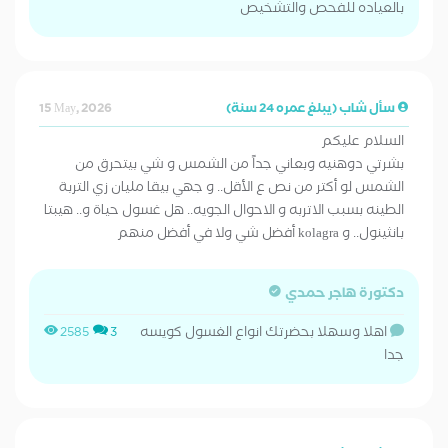
بالعياده للفحص والتشخيص
سأل شاب (يبلغ عمره 24 سنة)
15 May, 2026
السلام عليكم
بشرتي دوهنيه وبعاني جداً من الشمس و شي بيتحرق من
الشمس لو أكتر من نص ع الأقل.. و جهي بيقا مليان زي التربة
الطينه بسبب الاتربه و الاحوال الجويه.. هل غسول حياة و.. هيبتا
بانثينول.. و kolagra أفضل شي ولا في أفضل منهم
دكتورة هاجر حمدي
اهلا وسهلا بحضرتك انواع الغسول كويسه
2585
3
جدا