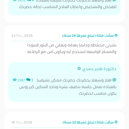
اهلا وسهلا بحضرتك حضرتك شرفينا بالعياده
3432
4
للفحص والتشخيص واعطاء العلاج المناسب لحاله حضرتك
سألت فتاة (تبلغ عمرها 26 سنة)
24 May, 2026
بشرتي مختلطه ودايما بهتانه وبعاني من البثور السودا
والمسام الواسعه استخدم ايه ويكون امن مع الرضاعه
دكتورة هاجر حمدي
اهلا وسهلا بحضرتك حضرتك ممكن تشرفينا
2961
3
بالعياده نعمل جلسه تنضيف بشره وناخد السكين كير روتين
يكون مناسب لحضرتك
سألت فتاة (تبلغ عمرها 22 سنة)
18 May, 2026