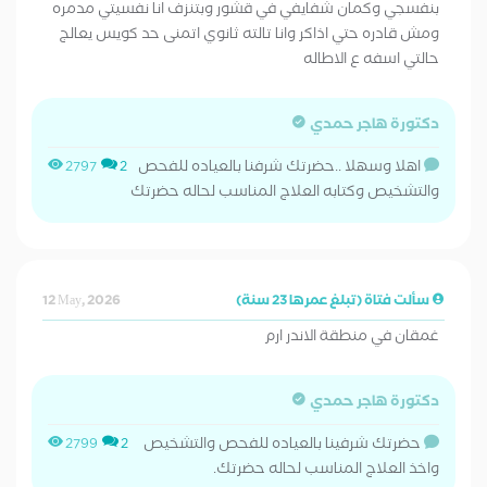
بنفسجي وكمان شفايفي في قشور وبتنزف انا نفسيتي مدمره
ومش قادره حتي اذاكر وانا تالته ثانوي اتمنى حد كويس يعالج
حالتي اسفه ع الاطاله
دكتورة هاجر حمدي
اهلا وسهلا ..حضرتك شرفنا بالعياده للفحص
2797
2
والتشخيص وكتابه العلاج المناسب لحاله حضرتك
سألت فتاة (تبلغ عمرها 23 سنة)
12 May, 2026
غمقان في منطقة الاندر ارم
دكتورة هاجر حمدي
حضرتك شرفينا بالعياده للفحص والتشخيص
2799
2
واخذ العلاج المناسب لحاله حضرتك.