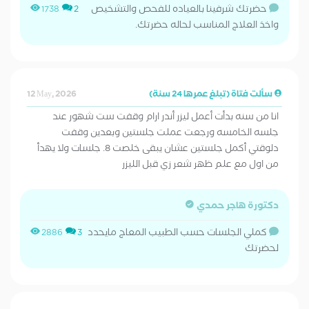
حضرتك شرفينا بالعياده للفحص والتشخيص
1738
2
واخذ العلاج المناسب لحاله حضرتك.
سألت فتاة (تبلغ عمرها 24 سنة)
12 May, 2026
انا من سنه بدأت أعمل ليزر أندر ارام وقفت ست شهور عند
جلسه الخامسه ورجعت عملت جلستين وبعدين وقفت
دلوقتي أكمل جلستين عشان يبقى خلصت 8. جلسات ولا يهدأ
من اول مع علم ظهر شعر زي قبل الليزر
دكتورة هاجر حمدي
كملي الجلسات حسب الطبيب المعاج مايحدد
2886
3
لحضرتك