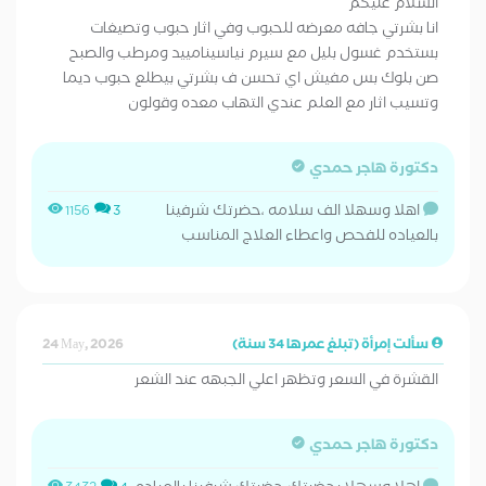
السلام عليكم
انا بشرتي جافه معرضه للحبوب وفي اثار حبوب وتصيغات
بستخدم غسول بليل مع سيرم نياسينامييد ومرطب والصبح
صن بلوك بس مفيش اي تحسن ف بشرتي بيطلع حبوب ديما
وتسيب اثار مع العلم عندي التهاب معده وقولون
دكتورة هاجر حمدي
اهلا وسهلا الف سلامه ،حضرتك شرفينا
1156
3
بالعياده للفحص واعطاء العلاج المناسب
سألت إمرأة (تبلغ عمرها 34 سنة)
24 May, 2026
القشرة في السعر وتظهر اعلي الجبهه عند الشعر
دكتورة هاجر حمدي