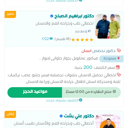
الكشف بميعاد محدد
مميز
دكتور ابراهيم الصباح
اخصائي طب وجراحه الفم والاسنان
إختيار جيد
(16 تقييم)
1722
دكتور تخصص
اسنان
فيكتور عمانويل بجوار حلوانى لابوار
...
سموحة
200
سعر الكشف:
جنيه
اخصائي تجميل الاسنان حشوات تجميليه فينير حشو عصب تركيبات
ثابته ومتحركه اسنان اطفال جراحه الاسنان وزراعه الاسنان
مواعيد الحجز
متاح النهاردة من 12:00 مساءً
الكشف بميعاد محدد
إعلان
دكتور علي بشت
أخصائي طب وجراحه الفم والأسنان طبيب أسنان