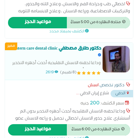
اخصائي طب وجراحة الفم والاسنان، وعلاج اللثه والجذور،
والتركيبات الاصطناعية، وزراعه الاسنان ، وعلاج الابتسامه اللثويه
بكالوريوس طب الفم والاسنان جامعه الازهر خبره 15 عام ماجيستير
مواعيد الحجز
متاحة النهاردة من 5:00 مساءً
زراعه الاسنان دبلومه Botox and fillers injections
الكشف بميعاد محدد
مميز
دكتور طارق مصطفي Western care dental clinic
وداعا لحقنه الاسنان التقليديه أحدث أجهزه التخدير
بدون الم أخصائي علاج جذور الاسنان اخصائي تجميل
(8 تقييم)
2619
و زراعه الاسنان عضو الاكاديمية الامريكيه لزراعه و
تجميل الاسنان
دكتور تخصص
اسنان
شارع إيران الدقي
...
الدقي
200
سعر الكشف:
جنيه
وداعا لحقنه الاسنان التقليديه أحدث أجهزه التخدير بدون الم
أستشاري علاج جذور الاسنان اخصائي تجميل و زراعه الاسنان عضو
الاكاديمية الامريكيه لزراعه و تجميل الاسنان عضو الاكاديميه
مواعيد الحجز
متاح النهاردة من 6:00 مساءً
الأمريكية لعلاج جذور الاسنان خبره 15 سنه