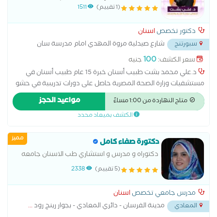
خبرة 15 عام طبيب أسنان في مستشفيات وزارة
(1 تقييم)
1511
الصحة المصرية حاصل على دورات تدريبية في حشو
العصب وعلاج الجذور بأحدث الأجهزة .
دكتور تخصص
اسنان
شارع صيدلية مروة المهدي امام مدرسة سان
سبورتنج
جبرائيل
...
100
سعر الكشف:
جنيه
د.علي محمد بشت طبيب أسنان خبرة 15 عام طبيب أسنان في
مستشفيات وزارة الصحة المصرية حاصل على دورات تدريبية في حشو
العصب وعلاج الجذور بأحدث الأجهزة . جراحات الفم والاسنان
مواعيد الحجز
متاح النهاردة من 1:00 مساءً
الصغرى. جراحات ضرس العقل الدفون. التركيبات الثابتة والحشو
الكشف بميعاد محدد
الضوئي
مميز
دكتورة صفاء كامل
دكتوراه و مدرس و استشاري طب الاسنان جامعه
القاهرهدكتورة اسنان متخصص في اسنان بالغين،
(5 تقييم)
2338
اسنان اطفال، حشو وعلاج الجذور والاعصاب،
تركيبات اسنان، اسنان مسنين، اشعة
مدرس جامعي تخصص
اسنان
مدينة الفرسان - دائري المعادي - بجوار رينج رود
...
المعادي