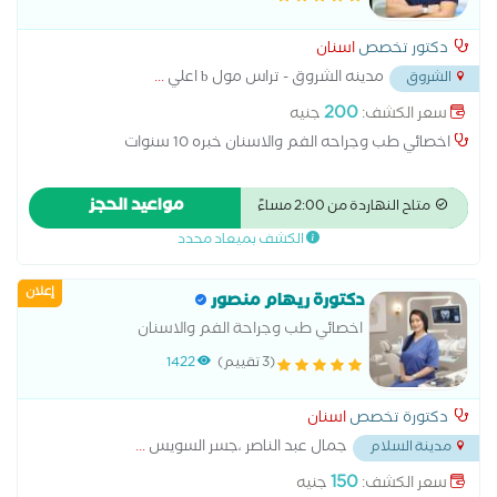
دكتور تخصص
اسنان
مدينه الشروق - تراس مول b اعلي
...
الشروق
200
سعر الكشف:
جنيه
اخصائي طب وجراحه الفم والاسنان خبره 10 سنوات
مواعيد الحجز
متاح النهاردة من 2:00 مساءً
الكشف بميعاد محدد
إعلان
دكتورة ريهام منصور
اخصائي طب وجراحة الفم والاسنان
(3 تقييم)
1422
دكتورة تخصص
اسنان
جمال عبد الناصر ،جسر السويس
...
مدينة السلام
150
سعر الكشف:
جنيه