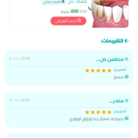
فقط ٤٠٠ج
كشف مجاني
400
600
جنيه
احجز العرض
التقييمات:
محاسن ص...
5 June, 2026
التقييم :
ممتاز
منه ر...
2 June, 2026
التقييم :
بصراحه ممتاز جدا وزوق اوووي