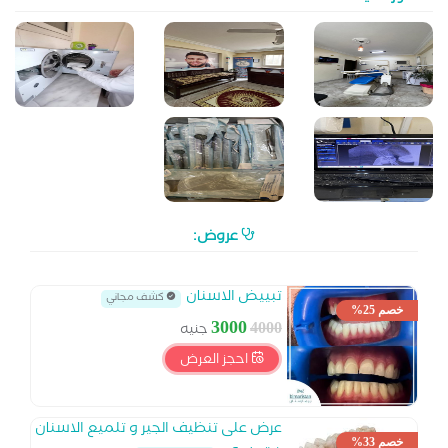
عروض:
تبييض الاسنان
كشف مجاني
خصم 25%
3000
4000
جنيه
احجز العرض
عرض على تنظيف الجير و تلميع الاسنان
خصم 33%