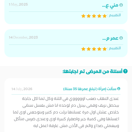
مني ع...
1 May, 2025
التقييم :
عمر م...
14 December, 2023
التقييم :
أسئلة من المرضى تم اجابتها:
سألت إمرأة (تبلغ عمرها 35 سنة)
14 July, 2026
عندى التهاب صعب اوووووي في اللثة وكل لما اكل حاجة
بيحصل نزيف وفمى بينزل دم لوحده انا مش بغسل سنانى
خلاص عشان اول مرة غسلتها نزلت دم كتير وبتوجعنى اوى لما
اغسلها وفى كمية جير واصفرار كبيرة اوى وعندى ضرس متأكل
وبيعملي صداع والم فى الأذن مش عارفة اعمل ايه