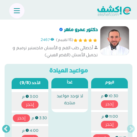
دكتور عمرو ماهر
(15 تقييم)
2467
أخصائي طب الفم و الأسنان ماجستير ترميم و
تجميل الأسنان (القصر العيني)
مواعيد العيادة
اليوم
غداً
(9/8)
الأحد
لا توجد مواعيد
10:30 م
3:00 م
متاحة
إحجز
إحجز
11:00 م
إحجز
3:30 م
إحجز
4:00 م