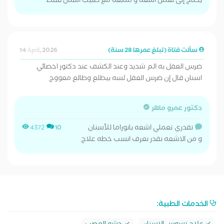
يحتاج إلى لعمل اشعه و متابعه مع طبيب أسنان فقط
سألت فتاة (تبلغ عمرها 28 سنة)
14 April, 2026
ضرس العقل به الم شديد وعند الكشف عند دكتور اخصائي
اسنان قال إن ضرس العقل لسه بيطلع وطالع معووج
دكتور عمرو ماهر
تقدري تعملي اشعه بانوراما للأسنان
4372
10
و من الاشعه نقدر نعرف انسب خطه علاج
الخدمات الطبية: