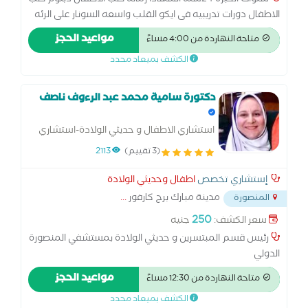
سنوات الخبره 24سنه الشهادا زماله طب الاطفال دبلوم طب
الاطفال دورات تدريبيه فى ايكو القلب واسعه السونار على الرئه
مدرب معتمد بالزماله المصريه لطب الاطفال المؤتمرات العلميه
مواعيد الحجز
متاحة النهاردة من 4:00 مساءً
التى شارك بالحضور فيها أكثر من 50مؤتمر
الكشف بميعاد محدد
دكتورة سامية محمد عبد الرءوف ناصف
استشاري الاطفال و حديثي الولادة-استشاري
الرضاعة الطبيعية
(3 تقييم)
2113
إستشاري تخصص
اطفال وحديثي الولادة
مدينة مبارك برج كارفور
...
المنصورة
250
سعر الكشف:
جنيه
رئيس قسم المبتسرين و حديثي الولادة بمستشفي المنصورة
الدولي
مواعيد الحجز
متاحة النهاردة من 12:30 مساءً
الكشف بميعاد محدد