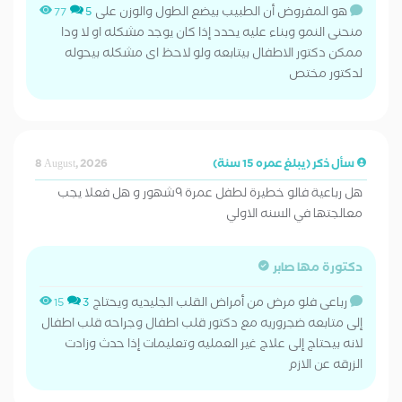
هو المفروض أن الطبيب بيضع الطول والوزن على
77
5
منحنى النمو وبناء عليه يحدد إذا كان يوجد مشكله او لا ودا
ممكن دكتور الاطفال بيتابعه ولو لاحظ اى مشكله بيحوله
لدكتور مختص
سأل ذكر (يبلغ عمره 15 سنة)
8 August, 2026
هل رباعية فالو خطيرة لطفل عمرة ٩شهور و هل فعلا يجب
معالجتها في السنه الاولي
دكتورة مها صابر
رباعى فلو مرض من أمراض القلب الجليديه ويحتاج
15
3
إلى متابعه ضجروريه مع دكتور قلب اطفال وجراحه قلب اطفال
لانه بيحتاج إلى علاج غير العمليه وتعليمات إذا حدث وزادت
الزرقه عن الازم