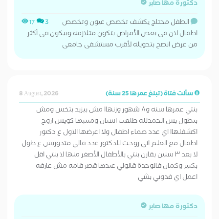
دكتورة مها صابر
الطفل محتاج يكشف تخصص عيون وتخصص
17
3
اطفال لان فى بعض الأمراض بتكون متلازمه وبيكون فى أكثر
من عرض انصح بتحويله لأقرب مستشفى جامعى
سألت فتاة (تبلغ عمرها 25 سنة)
8 August, 2026
بنتي عمرها سنه و٨ شهور وزنهاا مش بيزيد بتخس ومش
بتطول بس الحمدلله طلعت اسنان ومنتبها كويس اروح
اكشفلهاا اي عدد صماء اطفال ولا اعرضها الاول ع دكتور
اطفال مع العلم اني روحت للدكتور غدد قالي متدوريش ع طول
لا بعد ٣ سنين بقارن بنتي بالأطفال الأصغر منها لا بنتي اقل
بكتير وكمان فالوحدة قالولي عندها قصر قامه مش عارفه
اعمل اي فدوني بشي
دكتورة مها صابر