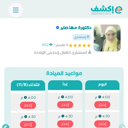
دكتورة مها صابر
إستشاري
(1 تقييم)
1102
استشارى اطفال وحديثى الولاده
مواعيد العيادة
اليوم
غداً
(11/8)
الثلاثاء
4:00 م
4:00 م
4:00 م
إحجز
إحجز
إحجز
4:30 م
4:30 م
4:30 م
إحجز
إحجز
إحجز