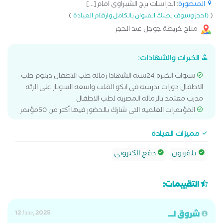
المنصورة
: الدراسات برج الشبراوى امام[...]
)
(
(احجز وسوف يصلك العنوان بالكامل وارقام العيادة
متاح خريطة جوجل عند الحجز
الخبرات والشهادات:
سنوات الخبره 24سنه الشهادا زماله طب الاطفال دبلوم طب
الاطفال دورات تدريبيه فى ايكو القلب واسعه السونار على الرئه
مدرب معتمد بالزماله المصريه لطب الاطفال
المؤتمرات العلميه التى شارك بالحضور فيها أكثر من 50مؤتمر
مميزات العيادة
تلفزيون
دفع الكتروني
التقييمات:
شروق ا...
12 June, 2025