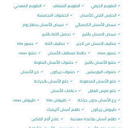
التقويم الخزفي
التقويم الشفاف
التقويم المعدني
الحارس الليلي للأسنان
الحشوات التجميلية
تبييض الأسنان الكيميائي
تبييض الأسنان بجهاز زوم
تبييض الاسنان بالليزر
تجميل اللثة بالليزر
تنظيف الاسنان من الجير
تنظيف اللثة
جسور bfm
جسور emax
حافظ مسافات الأسنان
حشو emax
حشو الأسنان بالليزر
حشوات الأسنان الملونة
حشوات البورسلين
حشوات زيركون
خرز الأسنان
خلع الأسنان المدفونة
خلع الأسنان بالجراحة
خلع ضرس العقل
دعامات الأسنان
زرع الأسنان بدون جراحة
طربوش bfm
طربوش emax
طربوش زيركون
طقم أسنان أكريليك
طقم أسنان بقاعدة معدنية
علاج آلام الفكين