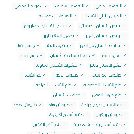
التقويم الخزفي
التقويم الشفاف
التقويم المعدني
الحارس الليلي للأسنان
الحشوات التجميلية
تبييض الأسنان الكيميائي
تبييض الأسنان بجهاز زوم
تبييض الاسنان بالليزر
تجميل اللثة بالليزر
تنظيف الاسنان من الجير
تنظيف اللثة
جسور bfm
جسور emax
حافظ مسافات الأسنان
حشو emax
حشو الأسنان بالليزر
حشوات الأسنان الملونة
حشوات البورسلين
حشوات زيركون
خرز الأسنان
خلع الأسنان المدفونة
خلع الأسنان بالجراحة
خلع ضرس العقل
دعامات الأسنان
زرع الأسنان بدون جراحة
طربوش bfm
طربوش emax
طربوش زيركون
طقم أسنان أكريليك
طقم أسنان بقاعدة معدنية
علاج آلام الفكين