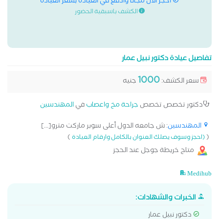
احجز الان مجانا وادفع في العيادة بسعر العيادة
الكشف باسبقية الحضور
تفاصيل عيادة دكتور نبيل عمار
1000
سعر الكشف:
جنيه
دكتور تخصص تخصص
جراحة مخ واعصاب
في
المهندسين
المهندسين
: ش جامعه الدول أعلى سوبر ماركت مترو[...]
)
(
(احجز وسوف يصلك العنوان بالكامل وارقام العيادة
متاح خريطة جوجل عند الحجز
Medihub
الخبرات والشهادات:
دكتور نبيل عمار