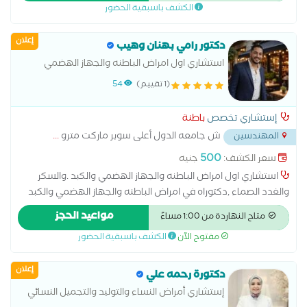
الكشف باسبقية الحضور
إعلان
دكتور رامي بهنان وهيب
استشاري اول امراض الباطنه والجهاز الهضمي
والكبد والسكر والغدد الصماء وامراض القلب
(1 تقييم)
54
والحالات الحرجه
إستشاري تخصص
باطنة
ش جامعه الدول أعلى سوبر ماركت مترو
...
المهندسين
500
سعر الكشف:
جنيه
استشاري اول امراض الباطنه والجهاز الهضمي والكبد .والسكر
والغدد الصماء ,دكتوراه في امراض الباطنه والجهاز الهضمي والكبد
واستئصال الزائده بالمنظار ,استئصال الكليه ,استئصال الطحال
مواعيد الحجز
متاح النهاردة من 1:00 مساءً
,استئصال جزئي للكبد بالون المعده, تدبيس المعده ,تكميم المعده
مفتوح الآن
الكشف باسبقية الحضور
,علاج البواسير بدون جراحه ,علاج الفتق بدون جراحه ,علاج حصوة
المراره ,عملية استئصال الرحم بالمنظار ,عملية الفتاق ,عملية المراره.
إعلان
دكتورة رحمه علي
إستشاري أمراض النساء والتوليد والتجميل النسائي