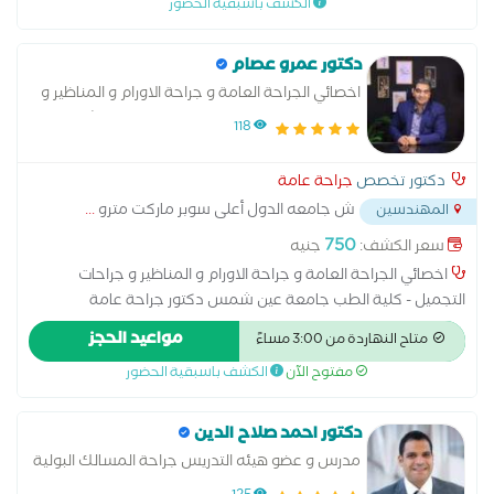
الكشف باسبقية الحضور
دكتور عمرو عصام
اخصائي الجراحة العامة و جراحة الاورام و المناظير و
جراحات التجميل - كلية الطب جامعة عين شمس
118
دكتور تخصص
جراحة عامة
ش جامعه الدول أعلى سوبر ماركت مترو
...
المهندسين
750
سعر الكشف:
جنيه
اخصائي الجراحة العامة و جراحة الاورام و المناظير و جراحات
التجميل - كلية الطب جامعة عين شمس دكتور جراحة عامة
متخصص في جراحة صدر بالغين، جراحة عامة اطفال، جراحة سمنة
مواعيد الحجز
متاح النهاردة من 3:00 مساءً
وتخسيس، جراحة بطن، جراحة غدد صماء، جراحة جهاز هضمي
مفتوح الآن
الكشف باسبقية الحضور
ومناظير بالغين، جراحة اصابات وحوادث، جراحة اورام نسائية، جراحة
أورام بالغين، جراحة اورام الثدي، جراحة اورام اطفال، جراحة مسالك
بولية بالغين، جراحة عامة بالغين، جراحة جهاز هضمي ومناظير اطفال
دكتور احمد صلاح الدين
و جراحة تشوهات اطفال وعيوب خلقية
مدرس و عضو هيئه التدريس جراحة المسالك البولية
و التناسلية بالقصر العيني