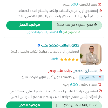
500
سعر الكشف:
جنيه
إستشاري أول أمراض الباطنة والكبد والسكر الغدد الصماء.
ماجستير أمراض الباطنه. دكتوراه أمراض الجهاز الهضمي والكبد.
الامراض المعدية التغذية لمرضى السكري وفقر الدم التهابات المعدة
مواعيد الحجز
متاح النهاردة من 1:30 مساءً
والاثنى عشر امراض الباطنة العامة امراض الجهاز الهضمي امراض
مفتوح الآن
الكشف باسبقية الحضور
ضغط الدم تشخيص وعلاج حالات ارتجاع المريء سونار على البطن
والحوض علاج الكوليسترول ألم وتنميل الأطراف في حالات التهابات
الأعصاب لمرضى السكر أمراض الغدة الكظرية أمراض الغدد الصماء
دكتور ايهاب محمد رجب
اضطرابات الغدة النخامية اضطرابات الهرمونات الجنسية الغدة الدرقية
استشاري اول ومدرس جراحة القلب والصدر ، كلية
والجار درقية الفشل الكلوي نتيجة مرض السكر تشخيص سكر الحمل
طب قصر العيني جامعة القاهرة
28
ضبط ضغط الدم والسكر لمرضى الكبد و الكلى علاج اضطرابات
الهرمونات عند البلوغ علاج السكر النوع الأول علاج السكر النوع الثاني
إستشاري تخصص
جراحة قلب وصدر
علاج الضعف الجنسى الناتج عن مرض السكر علاج سكر الحمل علاج
ش جامعه الدول أعلى سوبر ماركت مترو
...
المهندسين
قصر القامة وتأخر البلوغ علاج مرض السكر متابعة سكر الحمل متابعة
سكر بالغين نوع أول وثاني ومضاعفاته مشكلات الكلى عند مرضى
600
سعر الكشف:
جنيه
السكر مضاعفات مرض السكر نقص هرمون النمو
استشاري جراحة القلب والصدر كليه طب قصر العيني ، مستشفي
دار الفؤاد. رئيس قسم جراحة القلب والصدر مجمع السويس الطبي.
استشاري جراحات القلب المفتوح والقلب النابض للشرايين التاجيه
مواعيد الحجز
متاح النهاردة من 7:00 مساءً