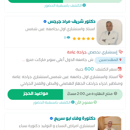
وجراحات الشريان الاورطي والتدخل المحدود لصمامات القلب .
الكشف باسبقية الحضور
استشاري جراحات ومناظير الصدر
دكتور شريف مراد جرجس
استاذ واستشاري اول بجامعه عين شمس
11
إستشاري تخصص
جراحة عامة
ش جامعه الدول أعلى سوبر ماركت مترو
...
المهندسين
600
سعر الكشف:
جنيه
استاذ واستشاري اول جامعه عين شمس,استشاري جراحه عامه
ومناظير ,اجراء جراحات الجهاز الهضمي والبطن والفتح الجراحي
,التعامل مع الحالات الطارئه وجراحات اليوم الواحد بمهاره عاليه ,
مواعيد الحجز
متاح النهاردة من 2:00 مساءً
استشاري جراحه عامه وجراحه المناظير والاورام وجراحه الاطفال
مفتوح الآن
الكشف باسبقية الحضور
وجراحات السمنه المفرطه .
دكتورة وفاء ابو سريع
استشاري امراض النساء و التوليد دكتورة نساء