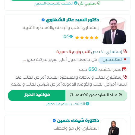
مفتوح الآن
الكشف باسبقية الحضور
دكتور السيد عنتر الشهاوي
إستشاري القلب والباطنه والقسطره القلبيه
109
إستشاري تخصص
قلب واوعية دموية
ش جامعه الدول أعلى سوبر ماركت مترو
...
المهندسين
650
سعر الكشف:
جنيه
إستشاري القلب والباطنه والقسطره القلبيه أمراض القلب عند
النساﺀ أمراض القلب والأوعية الدموية أمراض شرايين القلب والذبحة
الصدرية وارتقاع ضغط الدم أمراض صمام القلب اتساع عضلة القلب
مواعيد الحجز
متاح النهاردة من 4:00 مساءً
اضطرابات نبض القلب اعتلال عضلة القلب الاكتشاف المبكر لامراض
الكشف باسبقية الحضور
القلب والشرايين التهاب بطانة القلب القسطرة التشخيصية والعلاجية
حالات المعقدة لامراض القلب رسم القلب الطبيعي رسم القلب
بالمجهود علاج ارتفاع نسبة الدهون والكوليسترول فى الدم علاج
دكتورة شيماء حسين
قصور الشريان التاجى علاج هبوط عضلة القلب متابعة النشاط
استشاري اول مخ واعصاب
الروماتيزمي والحمى الروماتيزمية متابعة ما بعد التوسيع وتركيب