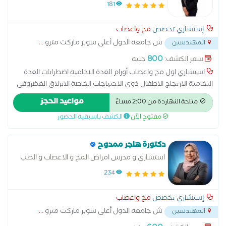
181
الدعمات لشرايين القلب مرض الشريان التاجي
إستشاري تخصص
مخ واعصاب
ش جامعه الدول أعلى سوبر ماركت مترو
...
المهندسين
800
سعر الكشف:
جنيه
استشاري اول مخ واعصاب أورام الغدة النخامية اضطرابات الغدة
النخامية الارتجاج الاطفال ذوي الاحتياجات الخاصة الانزلاق الغضروفى
القطني الانزلاق الغضروفي العنقي التشنجات ونوبات الصرع للاطفال
مواعيد الحجز
متاحة النهاردة من 2:00 مساءً
التصلب المتعدد الجلطات الدماغية الشلل بأنواعه الصداع والام
مفتوح الآن
الكشف باسبقية الحضور
العصب الخامس الصرع النزيف الدماغي حالات التوحد وفرط الحركة
سرطان المخ شلل الأطفال ضعف الحركة علاج الاطفال المصابين
بالشلل الدماغي علاج التشنجات العصبية عند الأطفال علاج حالات
دكتورة هاجر ممدوح
الحركات اللارادية علاج حالات الشلل الدماغي علاج حالات تأخر المشي
استشاري و مدرس امراض المخ و الاعصاب و الطب
علاج حالات ضمور العضلات و التهابات الاعصاب لدى الاطفال علاج
النفسي -دكتوراه القصر العيني-جامعه القاهرة
234
حالات فرط الحركة علاج لين العظام عند الأطفال
إستشاري تخصص
مخ واعصاب
ش جامعه الدول أعلى سوبر ماركت مترو
...
المهندسين