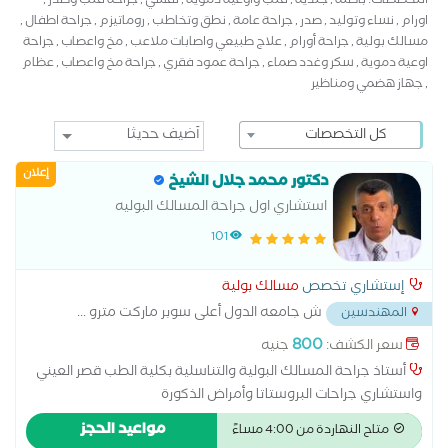
التخصصات: باطنة , جلدية , قلب واوعية دموية , نفسي , جراحة قلب وصدر ,
اورام , نساء وتوليد , صدر , جراحة عامة , نطق وتخاطب , روماتيزم , جراحة اطفال ,
مسالك بولية , جراحة أورام , علاج طبيعي واصابات ملاعب , مخ واعصاب , جراحة
اوعية دموية , سكر وغدد صماء , جراحة عمود فقري , جراحة مخ واعصاب , عظام
, جهاز هضمي ومناظير
كل التخصصات
إعلان
دكتور محمد جلال الشيخ
استشاري اول جراحة المسالك البوليه
101
إستشاري تخصص
مسالك بولية
ش جامعه الدول أعلى سوبر ماركت مترو
...
المهندسين
800
سعر الكشف:
جنيه
أستاذ جراحة المسالك البولية والتناسلية بكلية الطب قصر العيني
واستشاري جراحات البروستاتا وأمراض الذكورة
مواعيد الحجز
متاح النهاردة من 4:00 مساءً