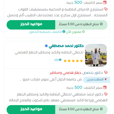
500
سعر الكشف:
جنيه
استشاري الامراض الباطنيه و المناعيه بمستشفيات القوات
المسلحه .. استشاري اول سكر و غدد صماءدمات الطبيب ألم وتنميل
الأطراف في حالات التهابات الأعصاب لمرضى السكر أمراض الغدة
مواعيد الحجز
متاح النهاردة من 3:00 مساءً
الكظرية أمراض الغدد الصماء اضطرابات الغدة النخامية اضطرابات
مفتوح الآن
الكشف باسبقية الحضور
الهرمونات الجنسية الغدة الدرقية والجار درقية الفشل الكلوي نتيجة
مرض السكر تشخيص سكر الحمل ضبط ضغط الدم والسكر لمرضى
الكبد و الكلى علاج اضطرابات الهرمونات عند البلوغ علاج السكر النوع
دكتور احمد مصطفي
الأول علاج السكر النوع الثاني علاج الضعف الجنسى الناتج عن مرض
اخصائي الباطنه والكبد ومناظير الجهاز الهضمي
السكر علاج سكر الحمل علاج قصر القامة وتأخر البلوغ علاج مرض
وزراعة الكبد مستشفي معهد ناصر للبحوث والعلاج
115
السكر متابعة سكر الحمل متابعة سكر بالغين نوع أول وثاني
الزماله المصريه للباطنه والجهاز الهضمي والكبد
ومضاعفاته مشكلات الكلى عند مرضى السكر مضاعفات مرض السكر
دكتور تخصص
جهاز هضمي ومناظير
نقص هرمون النمو
ش جامعه الدول أعلى سوبر ماركت مترو
...
المهندسين
500
سعر الكشف:
جنيه
دكتور احمد مصطفي اخصائي الباطنه والكبد ومناظير الجهاز
الهضمي وزراعة الكبد مستشفي معهد ناصر للبحوث والعلاج الزماله
المصريه للباطنه والجهاز الهضمي والكبد
مواعيد الحجز
متاح النهاردة من 3:00 مساءً