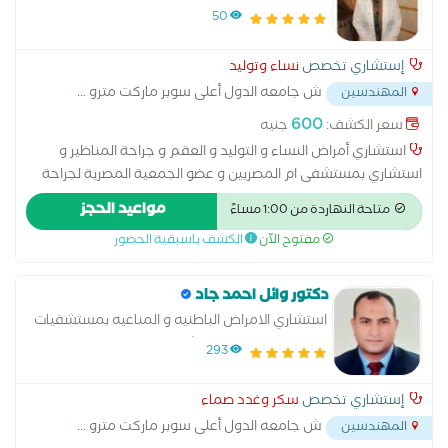
وتوليد متخصص في امراض نساء وتوليد، حقن
50
مجهري وعقم، جراحة اورام نسائية، جراحات تجميل
نسائية و ولادة
إستشاري تخصص
نساء وتوليد
ش جامعه الدول أعلى سوبر ماركت مترو
...
المهندسين
600
سعر الكشف:
جنيه
استشاري أمراض النساء و التوليد و العقم و جراحة المناظير و
استشاري بمستشفى ام المصريين و عضو الجمعية المصرية لجراحة
الاورام
مواعيد الحجز
متاحة النهاردة من 1:00 مساءً
مفتوح الآن
الكشف باسبقية الحضور
دكتور وائل احمد جاد
استشاري الامراض الباطنيه و المناعيه بمستشفيات
القوات المسلحه .. استشاري اول سكر و غدد صماء
293
إستشاري تخصص
سكر وغدد صماء
ش جامعه الدول أعلى سوبر ماركت مترو
...
المهندسين