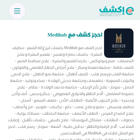
احجز كشف مع Medihub
احجز كشف مع Medihub جلسات ليزر إزالة الشعر - تنظيف
البشرة - جلسات نضارة وتفتيح - تقشير البشرة وعلاج
التصبغات - فيلر وبوتوكس - بلازما للشعر والبشرة - علاج تساقط الشعر -
كشف باطنة - متابعة ضغط وسكر - علاج أمراض الجهاز الهضمي والقولون -
متابعة القلب ورسم قلب - كشف أطفال - متابعة نمو الطفل - علاج الحمى
والنزلات المعوية - تطعيمات ومتابعة حديثي الولادة - نساء وتوليد - متابعة
الحمل - سونار - علاج تأخر الإنجاب - متابعة ما بعد الولادة - عظام - علاج
خشونة المفاصل - آلام الظهر والانزلاق الغضروفي - جبائر وجبس - أنف وأذن
وحنجرة - علاج الجيوب الأنفية - التهابات الأذن - ضعف السمع - أسنان -
تنظيف وتبييض - حشو وعلاج عصب - خلع - تركيبات - تقويم - مخ وأعصاب -
علاج الصداع المزمن - التهاب الأعصاب - متابعة الجلطات - مسالك بولية -
حصوات - التهابات - مشاكل البروستاتا - علاج طبيعي - جلسات تأهيل - إصابات
الملاعب - آلام الرقبة والظهر - تحاليل طبية - أشعة - سونار - رسم قلب.، احجز
مع افضل اطباء في Medihub في المهندسين