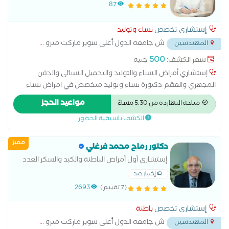
والحقن المجهري والعقم
87
إستشاري تخصص
نساء وتوليد
ش جامعه الدول أعلى سوبر ماركت مترو
...
المهندسين
500
سعر الكشف:
جنيه
إستشاري أمراض النساء والتوليد والتجميل النسائي والحقن
المجهري والعقم دكتورة نساء وتوليد متخصص في امراض نساء
وتوليد، حقن مجهري وعقم، جراحة اورام نسائية، جراحات تجميل
مواعيد الحجز
متاحة النهاردة من 5:30 مساءً
نسائية و ولادة
الكشف باسبقية الحضور
مميز
دكتور رماح محمد فرغلي
إستشاري أول أمراض الباطنة والكبد والسكر الغدد
الصماء
إختيار جيد
(7 تقييم)
2693
إستشاري تخصص
باطنة
ش جامعه الدول أعلى سوبر ماركت مترو
...
المهندسين