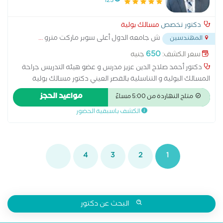
125
دكتور تخصص
مسالك بولية
ش جامعه الدول أعلى سوبر ماركت مترو
...
المهندسين
650
سعر الكشف:
جنيه
دكتور أحمد صلاح الدين عزيز مدرس و عضو هيئه التدريس جراحة
المسالك البولية و التناسلية بالقصر العيني دكتور مسالك بولية
متخصص في امراض ذكورة، مسالك بولية بالغين و جراحة مسالك
مواعيد الحجز
متاح النهاردة من 5:00 مساءً
بولية بالغين استئصال البروستاتا عبر الإحليل استئصال البروستاتا عن
الكشف باسبقية الحضور
طريق فتح البطن استئصال الكلية الغسيل البريتوني تفتيت الحصوات
زراعة الكلى علاج الاستسقاء عملية البروستاتا بالليزر عملية دوالي
الخصية عملية سلس البول غسيل الكلى قطع الحبل المنوي
4
3
2
1
البحث عن دكتور