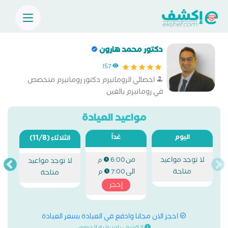
دكتور محمد هارون
157
اخصائي الروماتيزم دكتور روماتيزم متخصص
في روماتيزم بالغين
مواعيد العيادة
اليوم
غداً
(11/8)
الثلاثاء
لا توجد مواعيد
من
6:00 م
لا توجد مواعيد
متاحة
الى
7:00 م
متاحة
إحجز
احجز الان مجانا وادفع في العيادة بسعر العيادة