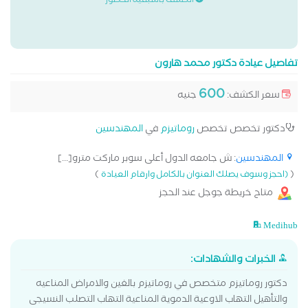
الكشف باسبقية الحضور
تفاصيل عيادة دكتور محمد هارون
600
سعر الكشف:
جنيه
دكتور تخصص تخصص
روماتيزم
في
المهندسين
المهندسين
: ش جامعه الدول أعلى سوبر ماركت مترو[...]
)
(
(احجز وسوف يصلك العنوان بالكامل وارقام العيادة
متاح خريطة جوجل عند الحجز
Medihub
الخبرات والشهادات:
دكتور روماتيزم متخصص في روماتيزم بالغين والامراض المناعيه
والتأهيل التهاب الاوعية الدموية المناعية التهاب التصلب النسيجى